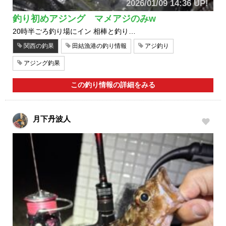
2026/01/09 14:36 UP!
釣り初めアジング マメアジのみw
20時半ごろ釣り場にイン 相棒と釣り…
関西の釣果
田結漁港の釣り情報
アジ釣り
アジング釣果
この釣り情報の詳細をみる
月下丹波人