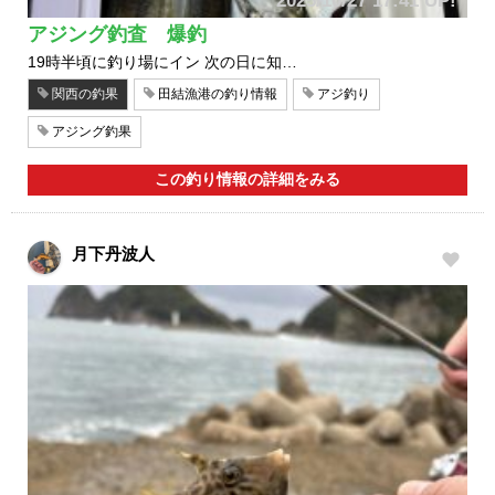
2025/10/27 17:41 UP!
アジング釣査 爆釣
19時半頃に釣り場にイン 次の日に知…
関西の釣果
田結漁港の釣り情報
アジ釣り
アジング釣果
この釣り情報の詳細をみる
月下丹波人