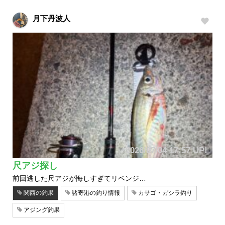
月下丹波人
2026/07/04 17:57 UP!
尺アジ探し
前回逃した尺アジが悔しすぎてリベンジ…
関西の釣果
諸寄港の釣り情報
カサゴ・ガシラ釣り
アジング釣果