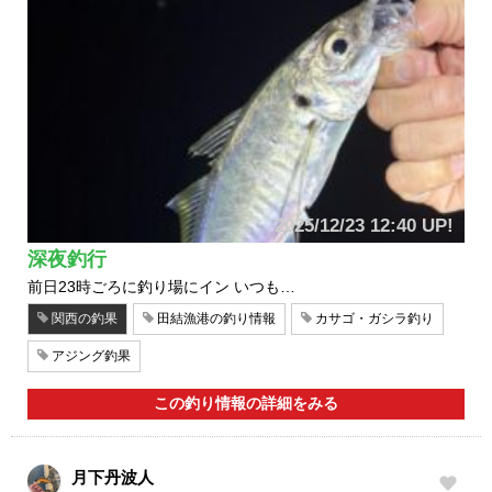
2025/12/23 12:40 UP!
深夜釣行
前日23時ごろに釣り場にイン いつも…
関西の釣果
田結漁港の釣り情報
カサゴ・ガシラ釣り
アジング釣果
この釣り情報の詳細をみる
月下丹波人