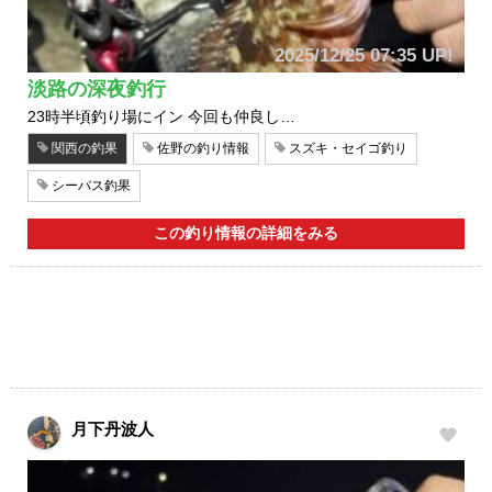
2025/12/25 07:35 UP!
淡路の深夜釣行
23時半頃釣り場にイン 今回も仲良し…
関西の釣果
佐野の釣り情報
スズキ・セイゴ釣り
シーバス釣果
この釣り情報の詳細をみる
月下丹波人