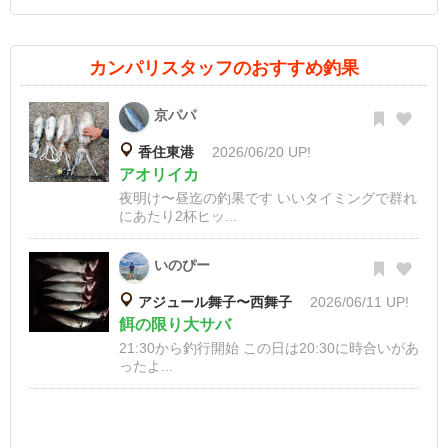
カンパリスタッフのおすすめ釣果
京パパ
香住東港
2026/06/20 UP!
アオリイカ
夜明け〜昼迄の釣果です いいタイミングで群れ
にあたり2杯ヒッ...
いのぴー
アジュール舞子〜西舞子
2026/06/11 UP!
餌の限り大サバ
21:30から釣行開始 この日は20:30に時合いがあ
ったよ...