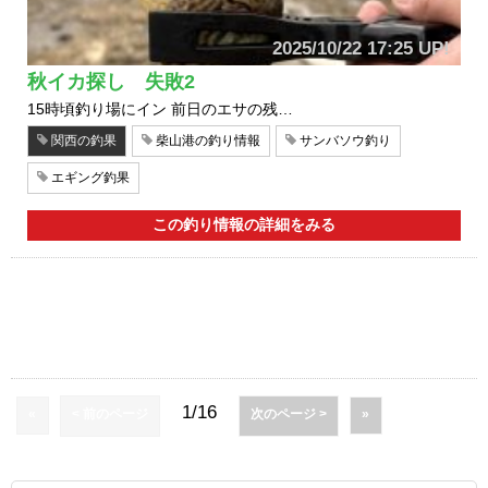
2025/10/22 17:25 UP!
秋イカ探し 失敗2
15時頃釣り場にイン 前日のエサの残…
関西の釣果
柴山港の釣り情報
サンバソウ釣り
エギング釣果
この釣り情報の詳細をみる
1/16
«
< 前のページ
次のページ >
»