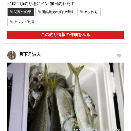
21時半頃釣り場にイン 前日釣れたポ…
関西の釣果
田結漁港の釣り情報
アジ釣り
アジング釣果
この釣り情報の詳細をみる
月下丹波人