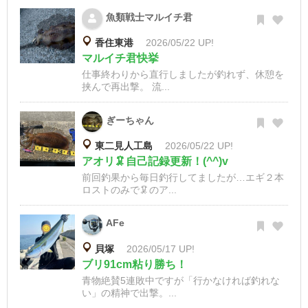
魚類戦士マルイチ君
香住東港
2026/05/22 UP!
マルイチ君快挙
仕事終わりから直行しましたが釣れず、休憩を
挟んで再出撃。 流...
ぎーちゃん
東二見人工島
2026/05/22 UP!
アオリ🦑自己記録更新！(^^)v
前回釣果から毎日釣行してましたが…エギ２本
ロストのみで🦑のア...
AFe
貝塚
2026/05/17 UP!
ブリ91cm粘り勝ち！
青物絶賛5連敗中ですが「行かなければ釣れな
い」の精神で出撃。...