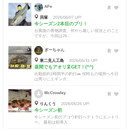
AFe
貝塚
2026/06/07 UP!
今シーズン2本目のブリ！
台風後の青物調査。何やら厳しい状況とのこと
ですが、今回は26...
ぎーちゃん
東二見人工島
2026/05/31 UP!
昼間でもアオリ🦑GET！(^^)
出勤前約1時間半の釣行🚗 何時もの場所へ今日
は周りにエギンガ...
Mr.Crowley
りんくう
2026/05/26 UP!
今シーズン初
今シーズン初のアコウ釣行へテトラにエントリ
ー。 最初は初導入...