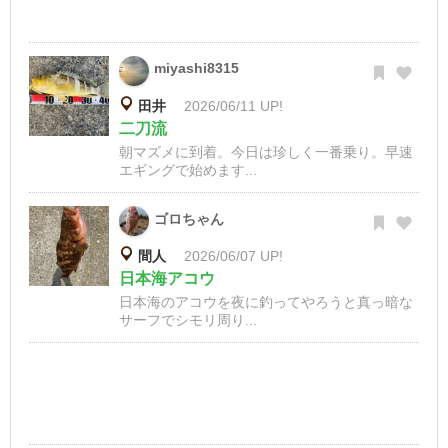
miyashi8315
田井
2026/06/11 UP!
二刀流
朝マズメに到着。今日は珍しく一番乗り。早速
エギングで始めます...
ゴロちゃん
間人
2026/06/07 UP!
日本海アコウ
日本海のアコウを夜に釣ってやろうと真っ暗な
サーフでシモリ周り...