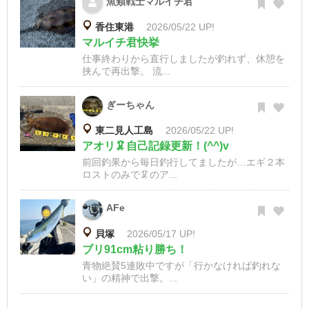
魚類戦士マルイチ君
香住東港
2026/05/22 UP!
マルイチ君快挙
仕事終わりから直行しましたが釣れず、休憩を
挟んで再出撃。 流...
ぎーちゃん
東二見人工島
2026/05/22 UP!
アオリ🦑自己記録更新！(^^)v
前回釣果から毎日釣行してましたが…エギ２本
ロストのみで🦑のア...
AFe
貝塚
2026/05/17 UP!
ブリ91cm粘り勝ち！
青物絶賛5連敗中ですが「行かなければ釣れな
い」の精神で出撃。...