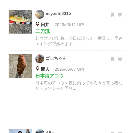
miyashi8315
田井
2026/06/11 UP!
二刀流
朝マズメに到着。今日は珍しく一番乗り。早速
エギングで始めます...
ゴロちゃん
間人
2026/06/07 UP!
日本海アコウ
日本海のアコウを夜に釣ってやろうと真っ暗な
サーフでシモリ周り...
AFe