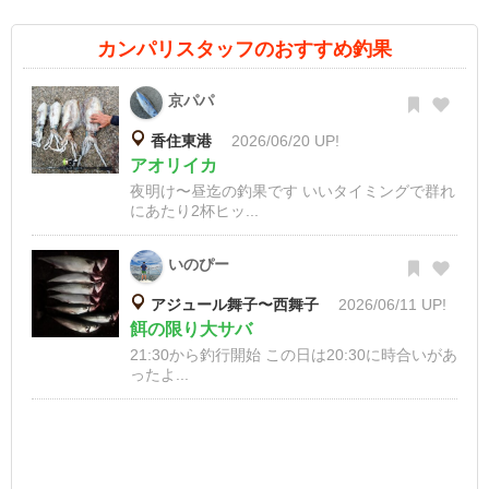
カンパリスタッフのおすすめ釣果
京パパ
香住東港
2026/06/20 UP!
アオリイカ
夜明け〜昼迄の釣果です いいタイミングで群れ
にあたり2杯ヒッ...
いのぴー
アジュール舞子〜西舞子
2026/06/11 UP!
餌の限り大サバ
21:30から釣行開始 この日は20:30に時合いがあ
ったよ...