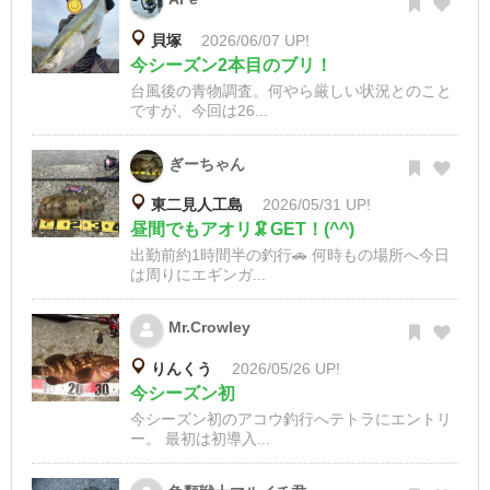
貝塚
2026/06/07 UP!
今シーズン2本目のブリ！
台風後の青物調査。何やら厳しい状況とのこと
ですが、今回は26...
ぎーちゃん
東二見人工島
2026/05/31 UP!
昼間でもアオリ🦑GET！(^^)
出勤前約1時間半の釣行🚗 何時もの場所へ今日
は周りにエギンガ...
Mr.Crowley
りんくう
2026/05/26 UP!
今シーズン初
今シーズン初のアコウ釣行へテトラにエントリ
ー。 最初は初導入...