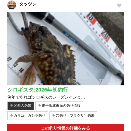
タッツン
2026/01/09 07:48 UP!
シロギスタ:2026年初釣行
例年であればシロギスのシーズンインま…
関西の釣果
網干浜北東面の釣り情報
カサゴ・ガシラ釣り
穴釣り（ブラクリ）釣果
この釣り情報の詳細をみる