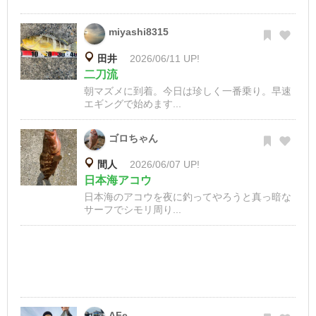
miyashi8315
田井
2026/06/11 UP!
二刀流
朝マズメに到着。今日は珍しく一番乗り。早速
エギングで始めます...
ゴロちゃん
間人
2026/06/07 UP!
日本海アコウ
日本海のアコウを夜に釣ってやろうと真っ暗な
サーフでシモリ周り...
AFe