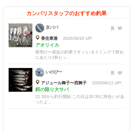
カンパリスタッフのおすすめ釣果
京パパ
香住東港
2026/06/20 UP!
アオリイカ
夜明け〜昼迄の釣果です いいタイミングで群れ
にあたり2杯ヒッ...
いのぴー
アジュール舞子〜西舞子
2026/06/11 UP!
餌の限り大サバ
21:30から釣行開始 この日は20:30に時合いがあ
ったよ...