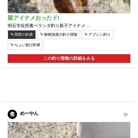
2026/05/14 06:47 UP!
親アイナメおったド!
明石市役所裏ベランダ釣り新子アイナメ…
関西の釣果
林崎漁港の釣り情報
アブシン釣り
ちょい投げ釣果
この釣り情報の詳細をみる
めーやん