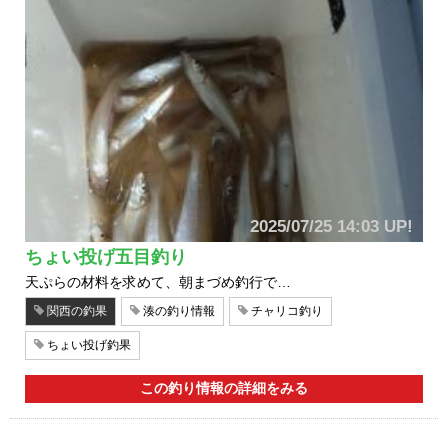
2025/07/25 14:03 UP!
ちょい投げ五目釣り
天ぷらの材料を求めて、朝まづめ釣行で…
関西の釣果
湊の釣り情報
チャリコ釣り
ちょい投げ釣果
この釣り情報の詳細をみる