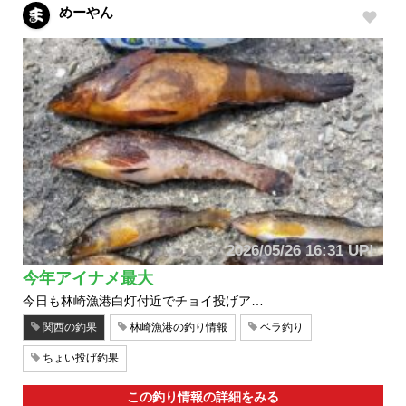
めーやん
2026/05/26 16:31 UP!
今年アイナメ最大
今日も林崎漁港白灯付近でチョイ投げア…
関西の釣果
林崎漁港の釣り情報
ベラ釣り
ちょい投げ釣果
この釣り情報の詳細をみる