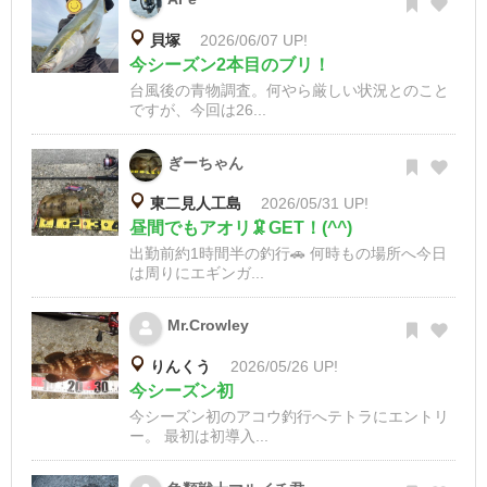
貝塚
2026/06/07 UP!
今シーズン2本目のブリ！
台風後の青物調査。何やら厳しい状況とのこと
ですが、今回は26...
ぎーちゃん
東二見人工島
2026/05/31 UP!
昼間でもアオリ🦑GET！(^^)
出勤前約1時間半の釣行🚗 何時もの場所へ今日
は周りにエギンガ...
Mr.Crowley
りんくう
2026/05/26 UP!
今シーズン初
今シーズン初のアコウ釣行へテトラにエントリ
ー。 最初は初導入...