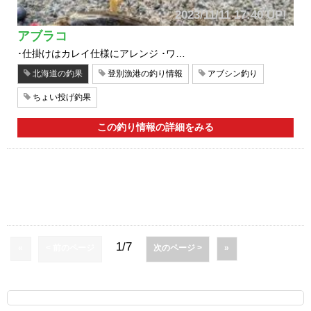
2023/11/11 17:40 UP!
アブラコ
･仕掛けはカレイ仕様にアレンジ ･ワ…
北海道の釣果
登別漁港の釣り情報
アブシン釣り
ちょい投げ釣果
この釣り情報の詳細をみる
1/7
«
< 前のページ
次のページ >
»