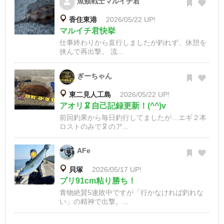
魚類戦士マルイチ君
香住東港
2026/05/22 UP!
マルイチ君快挙
仕事終わりから直行しましたが釣れず、休憩を
挟んで再出撃。 流...
ぎーちゃん
東二見人工島
2026/05/22 UP!
アオリ🦑自己記録更新！(^^)v
前回釣果から毎日釣行してましたが…エギ２本
ロストのみで🦑のア...
AFe
貝塚
2026/05/17 UP!
ブリ91cm粘り勝ち！
青物絶賛5連敗中ですが「行かなければ釣れな
い」の精神で出撃。...