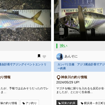
渋い
あんそに
3尾合計長寸アジングイベントエントリ
カンパリ主催 アジ 3尾合計長寸ア
ー釣果
釣り情報
神奈川の釣り情報
2024/05/29 UP!
したが、予報では止みそうだったのでレ
マゴチを軸に探りを入れるも反応が全
しま…
ましたが、とにかく生命感…
貝塚の釣り情報
アジ釣り
関東の釣果
横浜港～水江町