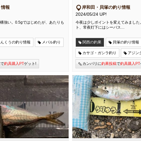
り情報
岸和田・貝塚の釣り情報
2024/05/24 UP!
構強い。0.5gではじめたが、あたりも
今夜は少しポイントを変えてみました
ト、常夜灯下にはシーバス…
りんくうの釣り情報
メバル釣り
関西の釣果
貝塚の釣り情報
カサゴ・ガシラ釣り
アジン
稿
で
釣具購入PT
ゲット!
カンパリに
釣果投稿
で
釣具購入PT