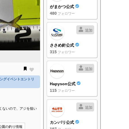
がまかつ公式
480
フォロワー
追加
ささめ針公式
315
フォロワー
追加
ジングイベントエントリ
Hapyson公式
115
フォロワー
追加
くないので、アジを狙い
カンパリ公式
公園の釣り情報