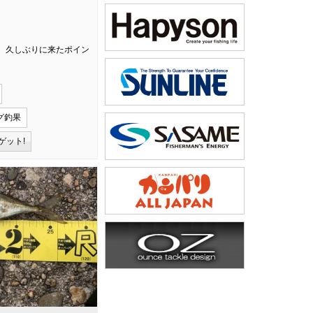
。久しぶりに来たポイン
グ釣果
ゲット!