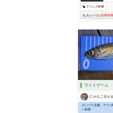
アジング釣果
カンパリに
釣果投
ライトゲーム
にゃんこせん
カンパリ主催 アジ 
ー釣果