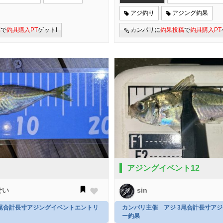
アジ釣り
アジング釣果
稿
で
釣具購入PT
ゲット!
カンパリに
釣果投稿
で
釣具購入PT
アジングイベント12
せい
sin
3尾合計長寸アジングイベントエントリ
カンパリ主催 アジ 3尾合計長寸ア
ー釣果