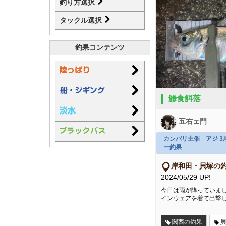
釣り方選択
タックル選択
釣果コンテンツ
鯵食餌落
五右ェ門
カンパリ主催 アジ 
ー釣果
岸和田・貝塚の
2024/05/29 UP!
今日は雨が降っていま
インウェアを着て出撃
関西の釣果