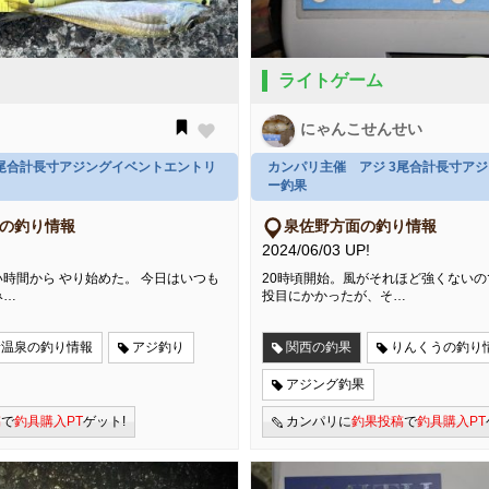
ライトゲーム
にゃんこせんせい
3尾合計長寸アジングイベントエントリ
カンパリ主催 アジ 3尾合計長寸ア
ー釣果
)の釣り情報
泉佐野方面の釣り情報
2024/06/03 UP!
時間から やり始めた。 今日はいつも
20時頃開始。風がそれほど強くないので
み…
投目にかかったが、そ…
新温泉の釣り情報
アジ釣り
関西の釣果
りんくうの釣り
アジング釣果
稿
で
釣具購入PT
ゲット!
カンパリに
釣果投稿
で
釣具購入PT