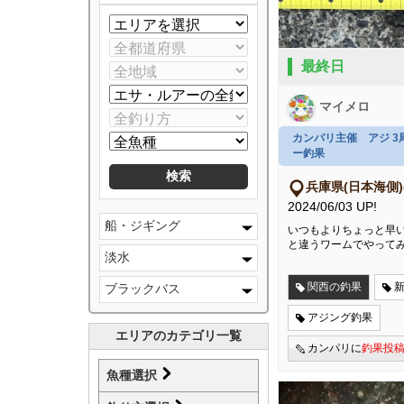
最終日
マイメロ
カンパリ主催 アジ 
ー釣果
兵庫県(日本海側
2024/06/03 UP!
船・ジギング
いつもよりちょっと早い
と違うワームでやって
淡水
関西の釣果
ブラックバス
アジング釣果
エリアのカテゴリ一覧
カンパリに
釣果投
魚種選択