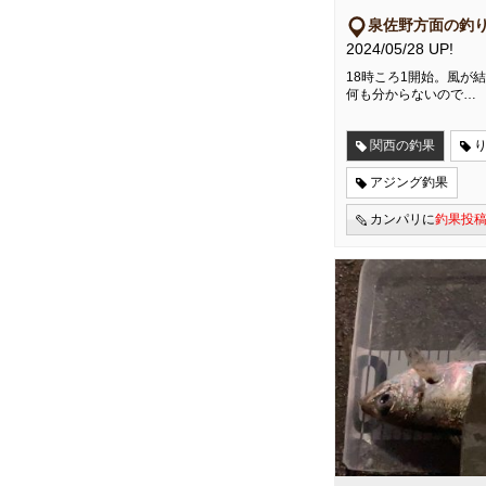
泉佐野方面の釣
2024/05/28 UP!
18時ころ1開始。風が結
何も分からないので…
関西の釣果
アジング釣果
カンパリに
釣果投