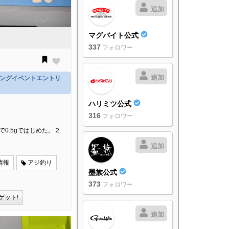
追加
マグバイト公式
337
フォロワー
追加
ジングイベントエントリ
ハリミツ公式
316
フォロワー
0.5gではじめた。２
追加
情報
アジ釣り
墨族公式
373
フォロワー
ゲット!
追加