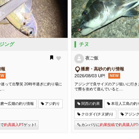
ジング
チヌ
夜ご飯
情報
播磨・高砂の釣り情報
2026/08/03 UP!
EW
NEW
迷って出撃笑 20時半過ぎに釣り場に
アジングで良サイズのアジ狙いに行き
入…
で際を攻めて遊んでいると…
飾磨〜広畑の釣り情報
アジ釣り
関西の釣果
本荘人工島の釣
クロダイ(チヌ)釣り
アジン
稿
で
釣具購入PT
ゲット!
カンパリに
釣果投稿
で
釣具購入PT