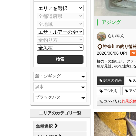
アジング
らいやん
神奈川の釣り情
2026/08/06 UP!
N
柳の下の鯵狙い。 ステ
魚が見難いので注意し
船・ジギング
関東の釣果
淡水
アジ釣り
ア
ブラックバス
カンパリに
釣果投
エリアのカテゴリ一覧
魚種選択