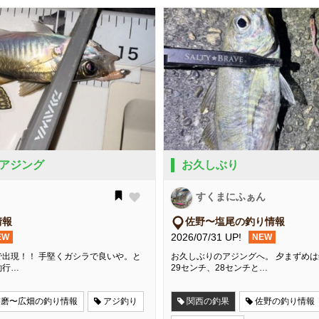
アジング
お久しぶり
すくまにふぁん
情報
佐野〜塩尾の釣り情報
2026/07/31 UP!
EW
NEW
出現！！ 手堅くガシラで良いや。と
お久しぶりのアジングへ。 夕まずめ
釣行…
29センチ、28センチと…
飾磨〜広畑の釣り情報
アジ釣り
関西の釣果
佐野の釣り情報