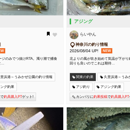
アジング
らいやん
報
神奈川の釣り情報
2026/08/04 UP!
EW
NEW
ージのみでつ抜けRTA。濁り潮で捕食
北よりの風が吹き始めて気温が下がり
な…
回りも良いのでこれは期待…
久里浜港～うみかぜ公園の釣り情報
関東の釣果
久里浜港～うみ
ジング釣果
アジ釣り
アジング釣果
稿
で
釣具購入PT
ゲット!
カンパリに
釣果投稿
で
釣具購入PT