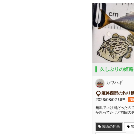
久しぶりの姫路
カワハギ
姫路西部の釣り
2026/08/02 UP!
N
無風で上げ潮だったので
か思ってたけど前回の
関西の釣果