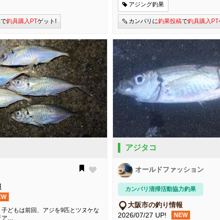
アジング釣果
稿
で
釣具購入PT
ゲット!
カンパリに
釣果投稿
で
釣具購入PT
アジタコ
オールドファッション
報
カンパリ清掃活動協力釣果
EW
大阪市の釣り情報
。子どもは前回、アジを9匹とツヌケな
2026/07/27 UP!
NEW
近ア…