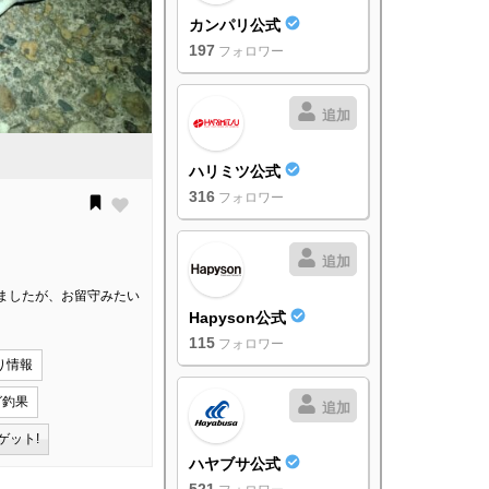
カンパリ公式
197
フォロワー
追加
ハリミツ公式
316
フォロワー
追加
ましたが、お留守みたい
Hapyson公式
115
フォロワー
り情報
グ釣果
追加
ゲット!
ハヤブサ公式