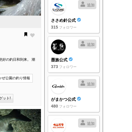
追加
ささめ針公式
315
フォロワー
追加
絶好の釣日和到来。 潮
墨族公式
373
フォロワー
かぜ公園の釣り情報
追加
ゲット!
がまかつ公式
480
フォロワー
追加