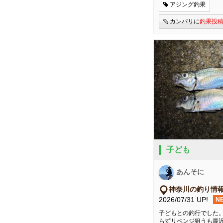
アジング釣果
カンパリに
釣果投
子ども
あんそに
神奈川の釣り情
2026/07/31 UP!
N
子どもとの釣行でした
らずリベンジ狙うも最