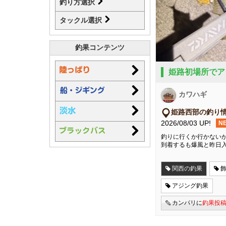
釣り方選択
タックル選択
釣果コンテンツ
姫路初場所でア
カワハギ
姫路西部の釣り
2026/08/03 UP!
N
釣りに行くか行かないか
到着するも爆風と昨日
関西の釣果
アジング釣果
カンパリに
釣果投