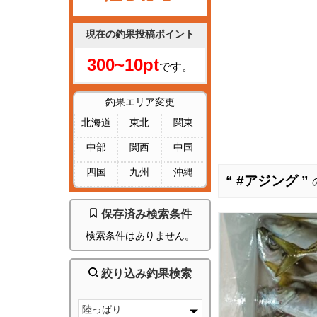
現在の釣果投稿ポイント
300~10pt
です。
釣果エリア変更
北海道
東北
関東
中部
関西
中国
四国
九州
沖縄
“ #アジング ”
保存済み検索条件
検索条件はありません。
絞り込み釣果検索
陸っぱり