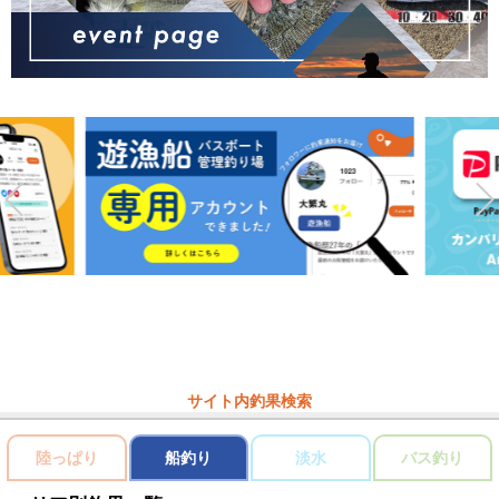
サイト内釣果検索
陸っぱり
船釣り
淡水
バス釣り