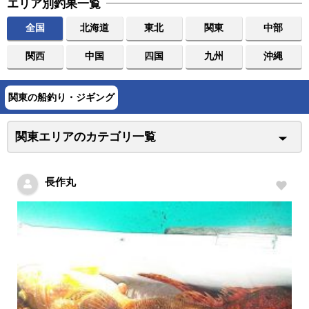
エリア別釣果一覧
全国
北海道
東北
関東
中部
関西
中国
四国
九州
沖縄
関東の船釣り・ジギング
関東エリアのカテゴリ一覧
長作丸