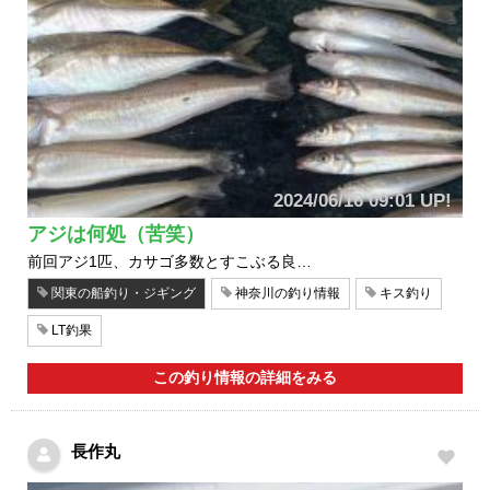
2024/06/16 09:01 UP!
アジは何処（苦笑）
前回アジ1匹、カサゴ多数とすこぶる良…
関東の船釣り・ジギング
神奈川の釣り情報
キス釣り
LT釣果
この釣り情報の詳細をみる
長作丸