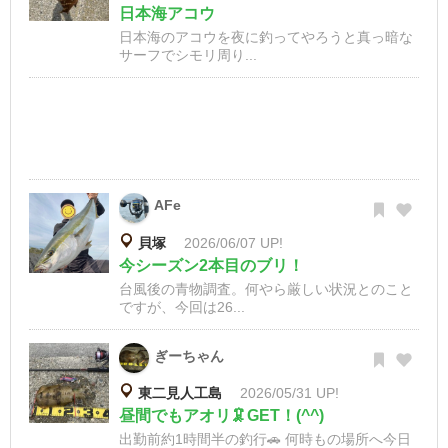
日本海アコウ
日本海のアコウを夜に釣ってやろうと真っ暗な
サーフでシモリ周り...
AFe
貝塚
2026/06/07 UP!
今シーズン2本目のブリ！
台風後の青物調査。何やら厳しい状況とのこと
ですが、今回は26...
ぎーちゃん
東二見人工島
2026/05/31 UP!
昼間でもアオリ🦑GET！(^^)
出勤前約1時間半の釣行🚗 何時もの場所へ今日