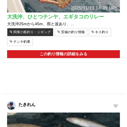
2025/01/13 14:45 UP!
大洗沖、ひとつテンヤ、エギタコのリレー
大洗沖25mから45m、雨と波あり、…
関東の船釣り・ジギング
茨城の釣り情報
キス釣り
テンヤ釣果
この釣り情報の詳細をみる
たきれん