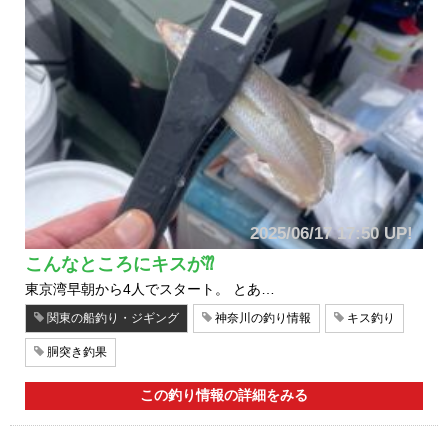
2025/06/17 17:50 UP!
こんなところにキスが⁇
東京湾早朝から4人でスタート。 とあ…
関東の船釣り・ジギング
神奈川の釣り情報
キス釣り
胴突き釣果
この釣り情報の詳細をみる