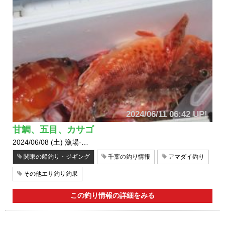
2024/06/11 06:42 UP!
甘鯛、五目、カサゴ
2024/06/08 (土) 漁場-…
関東の船釣り・ジギング
千葉の釣り情報
アマダイ釣り
その他エサ釣り釣果
この釣り情報の詳細をみる