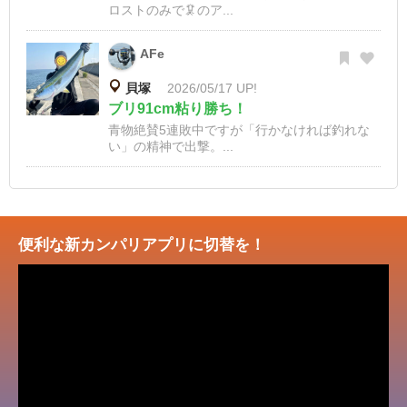
ロストのみで🦑のア...
AFe
貝塚
2026/05/17 UP!
ブリ91cm粘り勝ち！
青物絶賛5連敗中ですが「行かなければ釣れな
い」の精神で出撃。...
便利な新カンパリアプリに切替を！