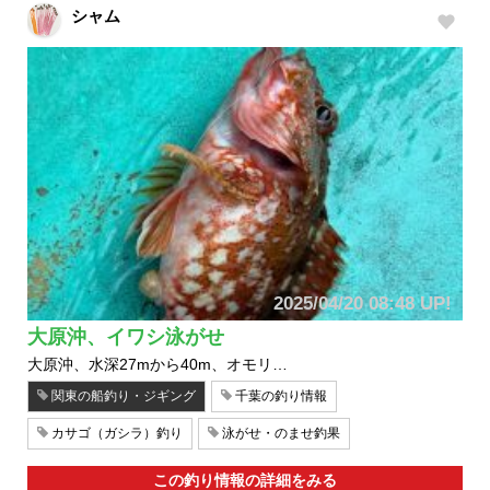
シャム
2025/04/20 08:48 UP!
大原沖、イワシ泳がせ
大原沖、水深27mから40m、オモリ…
関東の船釣り・ジギング
千葉の釣り情報
カサゴ（ガシラ）釣り
泳がせ・のませ釣果
この釣り情報の詳細をみる