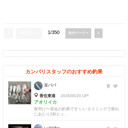
1/350
«
< 前のページ
次のページ >
»
カンパリスタッフのおすすめ釣果
京パパ
香住東港
2026/06/20 UP!
アオリイカ
夜明け〜昼迄の釣果です いいタイミングで群れ
にあたり2杯ヒッ...