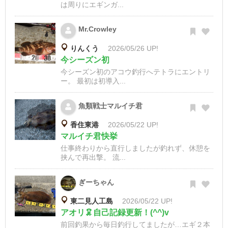
は周りにエギンガ...
Mr.Crowley
りんくう
2026/05/26 UP!
今シーズン初
今シーズン初のアコウ釣行へテトラにエントリ
ー。 最初は初導入...
魚類戦士マルイチ君
香住東港
2026/05/22 UP!
マルイチ君快挙
仕事終わりから直行しましたが釣れず、休憩を
挟んで再出撃。 流...
ぎーちゃん
東二見人工島
2026/05/22 UP!
アオリ🦑自己記録更新！(^^)v
前回釣果から毎日釣行してましたが…エギ２本