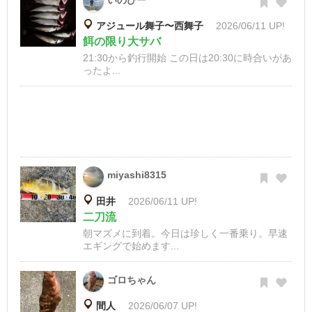
いのぴー
アジュール舞子〜西舞子
2026/06/11 UP!
餌の限り大サバ
21:30から釣行開始 この日は20:30に時合いがあ
ったよ...
miyashi8315
田井
2026/06/11 UP!
二刀流
朝マズメに到着。今日は珍しく一番乗り。早速
エギングで始めます...
ゴロちゃん
間人
2026/06/07 UP!