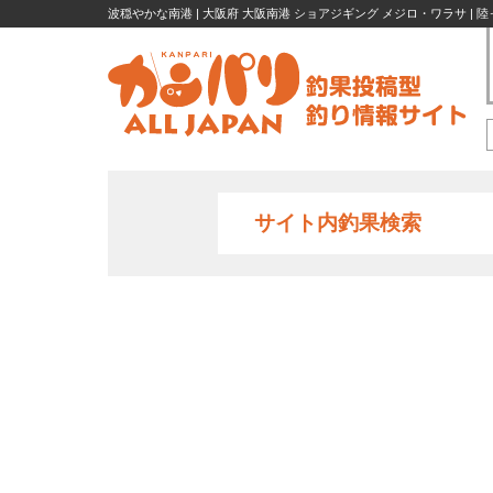
波穏やかな南港 | 大阪府 大阪南港 ショアジギング メジロ・ワラサ | 
サイト内釣果検索