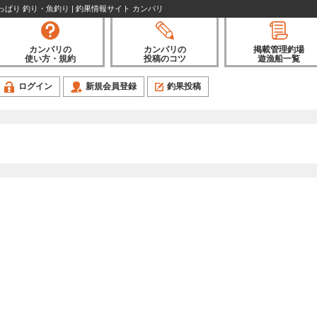
陸っぱり 釣り・魚釣り | 釣果情報サイト カンパリ
カンパリの
カンパリの
掲載管理釣場
使い方・規約
投稿のコツ
遊漁船一覧
ログイン
新規会員登録
釣果投稿