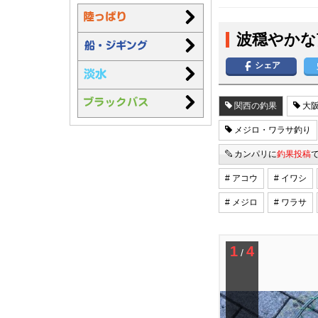
波穏やかな
シェア
関西の釣果
大阪
メジロ・ワラサ釣り
カンパリに
釣果投稿
# アコウ
# イワシ
# メジロ
# ワラサ
1
4
/