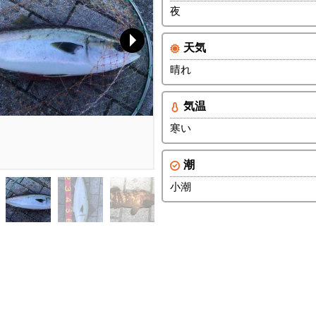
夜
天気
晴れ
気温
寒い
潮
小潮