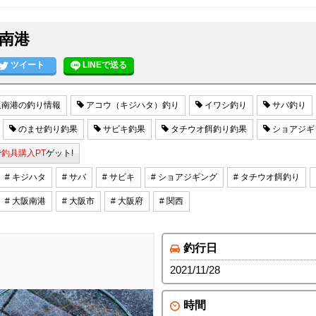
南港
ツイート
LINEで送る
南港の釣り情報
アコウ（キジハタ）釣り
イワシ釣り
サバ釣り
のませ釣り釣果
サビキ釣果
タチウオ餌釣り釣果
ショアジギ
で
釣具購入PT
ゲット!
# キジハタ
# サバ
# サビキ
# ショアジギング
# タチウオ餌釣り
# 大阪南港
# 大阪市
# 大阪府
# 関西
釣行日
2021/11/28
時間