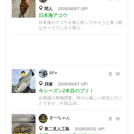
間人
2026/06/07 UP!
日本海アコウ
日本海のアコウを夜に釣ってやろうと真っ暗
なサーフでシモリ周り...
AFe
貝塚
2026/06/07 UP!
今シーズン2本目のブリ！
台風後の青物調査。何やら厳しい状況とのこ
とですが、今回は26...
ぎーちゃん
東二見人工島
2026/05/31 UP!