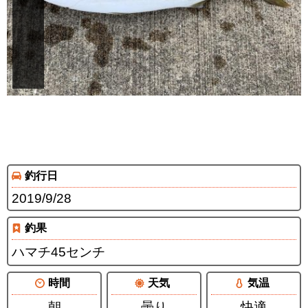
釣行日
2019/9/28
釣果
ハマチ45センチ
時間
天気
気温
朝
曇り
快適