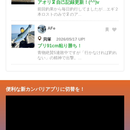
アオリ🦑自己記録更新！(^^)v
前回釣果から毎日釣行してましたが…エギ２
本ロストのみで🦑のア...
AFe
貝塚
2026/05/17 UP!
ブリ91cm粘り勝ち！
青物絶賛5連敗中ですが「行かなければ釣れ
ない」の精神で出撃。...
便利な新カンパリアプリに切替を！