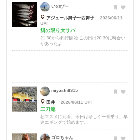
いのぴー
アジュール舞子〜西舞子
2026/06/11
UP!
餌の限り大サバ
21:30から釣行開始 この日は20:30に時合い
があったよ...
miyashi8315
田井
2026/06/11 UP!
二刀流
朝マズメに到着。今日は珍しく一番乗り。早
速エギングで始めます...
ゴロちゃん