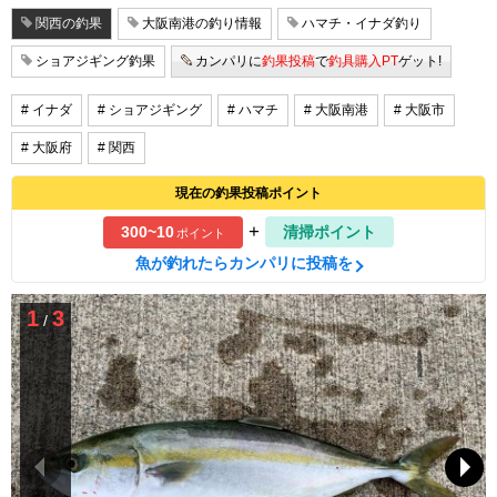
関西の釣果
大阪南港の釣り情報
ハマチ・イナダ釣り
ショアジギング釣果
カンパリに
釣果投稿
で
釣具購入PT
ゲット!
# イナダ
# ショアジギング
# ハマチ
# 大阪南港
# 大阪市
# 大阪府
# 関西
現在の釣果投稿ポイント
+
300~10
清掃ポイント
ポイント
魚が釣れたらカンパリに投稿を
1
3
/