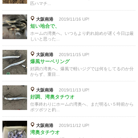
匹ハマチ...
大阪南港
2019/11/16 UP!
短い地合で、
ホームの湾奥へ。いつもより釣れ始めが遅く今日は厳
しいと思った...
大阪南港
2019/11/15 UP!
爆風サーベリング
好調の湾奥へ。爆風で軽いジグでは何をしてるのか分
からず、重目...
大阪南港
2019/11/13 UP!
好調、湾奥タチウオ
仕事終わりにホームの湾奥へ、まだ明るい５時前から
ポツポツと釣...
大阪南港
2019/11/12 UP!
湾奥タチウオ