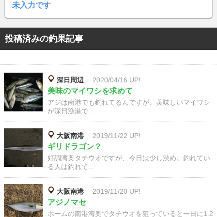
未入力です
投稿済みの釣果記事
深日周辺
2020/04/16 UP!
美味のマイワシを求めて
アジは南港でも釣れてるんですが、美味しいマイワシ
が深日漁港で...
大阪南港
2019/11/22 UP!
ギリドラゴン？
好調湾奥タチウオですが、今日は少し渋め。釣れてい
る人は釣れて...
大阪南港
2019/11/20 UP!
アジノマセ
ホームの南港湾奥でタチウオを狙っていると一日に1.2