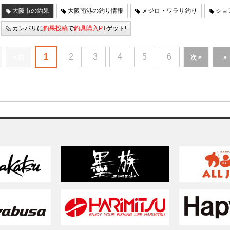
大阪市の釣果
大阪南港の釣り情報
メジロ・ワラサ釣り
ショ
カンパリに
釣果投稿
で
釣具購入PT
ゲット!
1
2
3
4
5
6
»
< 前
次 >