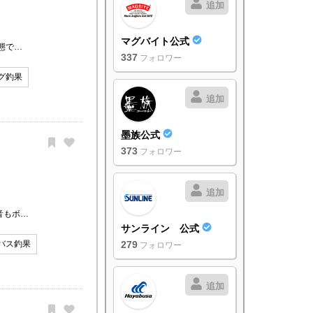
追加
マグバイト公式
態で…
337
フォロワー
グ釣果
追加
墨族公式
373
フォロワー
追加
音もボ…
サンライン 公式
バス釣果
279
フォロワー
追加