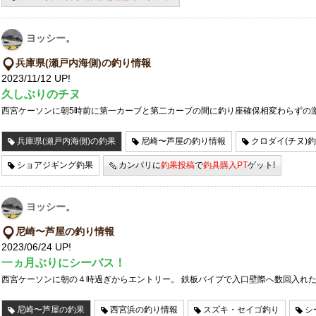
ヨッシー。
兵庫県(瀬戸内海側)の釣り情報
2023/11/12 UP!
久しぶりのチヌ
西宮ケーソンに朝5時前に第一カーブと第二カーブの間に釣り座確保相変わらずの
兵庫県(瀬戸内海側)の釣果
尼崎〜芦屋の釣り情報
クロダイ(チヌ)
ショアジギング釣果
カンパリに
釣果投稿
で
釣具購入PT
ゲット!
ヨッシー。
尼崎〜芦屋の釣り情報
2023/06/24 UP!
一ヵ月ぶりにシーバス！
西宮ケーソンに朝の４時過ぎからエントリー。 鉄板バイブで入口壁際へ数回入れ
尼崎〜芦屋の釣果
西宮浜の釣り情報
スズキ・セイゴ釣り
シ