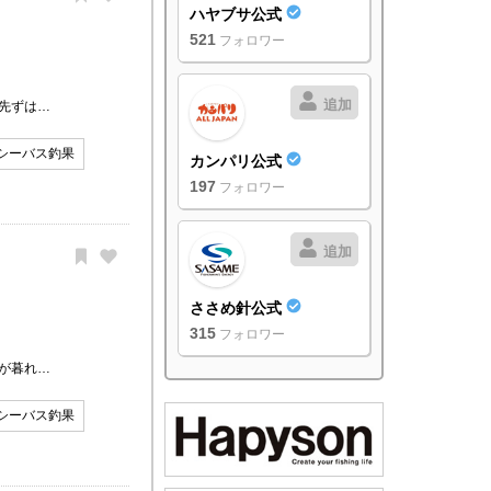
ハヤブサ公式
521
フォロワー
追加
先ずは…
シーバス釣果
カンパリ公式
197
フォロワー
追加
ささめ針公式
315
フォロワー
が暮れ…
シーバス釣果