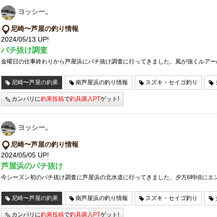
ヨッシー。
尼崎〜芦屋の釣り情報
2024/05/13 UP!
バチ抜け調査
金曜日の仕事終わりから芦屋浜にバチ抜け調査に行ってきました。風が強くルアー
尼崎〜芦屋の釣果
南芦屋浜の釣り情報
スズキ・セイゴ釣り
カンパリに
釣果投稿
で
釣具購入PT
ゲット!
ヨッシー。
尼崎〜芦屋の釣り情報
2024/05/05 UP!
芦屋浜のバチ抜け
今シーズン初のバチ抜け調査に芦屋浜の北水道に行ってきました、夕方6時頃にエ
尼崎〜芦屋の釣果
南芦屋浜の釣り情報
スズキ・セイゴ釣り
カンパリに
釣果投稿
で
釣具購入PT
ゲット!