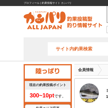
プロフィール | 釣果情報サイト カンパリ
サイト内釣果検索
会員情報
現在の釣果投稿ポイント
300~10pt
です。
1