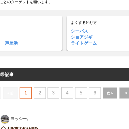
ごとのターゲットを狙います。
よくする釣り方
シーバス
ショアジギ
 芦屋浜
ライトゲーム
釣果記事
1
2
3
4
5
6
»
< 前
次 >
ヨッシー。
大阪市の釣り情報