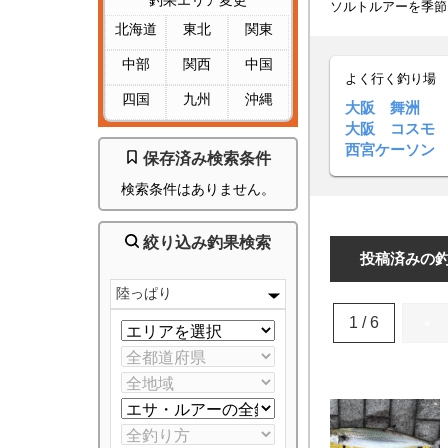
釣果エリア変更
ソルトルアーを季節
北海道
東北
関東
中部
関西
中国
よく行く釣り場
四国
九州
沖縄
大阪 舞洲
大阪 コスモ
西宮ケーソン
保存済み検索条件
検索条件はありません。
絞り込み釣果検索
投稿済みの
陸っぱり
1 / 6
«