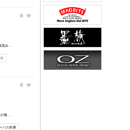
激混み…
釣り
たが無…
ーバス釣果