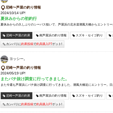
尼崎〜芦屋の釣り情報
2024/10/14 UP!
夏休みからの初釣行
夏休みからの久しぶりのシーバス狙いで、芦屋浜の北水道潮風大橋からエントリー
尼崎〜芦屋の釣果
南芦屋浜の釣り情報
スズキ・セイゴ釣り
カンパリに
釣果投稿
で
釣具購入PT
ゲット!
ヨッシー。
尼崎〜芦屋の釣り情報
2024/05/19 UP!
またバチ抜け調査に行ってきました。
また今週も芦屋浜にバチ抜け調査に行ってきました、潮風大橋近にエントリー。日
尼崎〜芦屋の釣果
南芦屋浜の釣り情報
スズキ・セイゴ釣り
カンパリに
釣果投稿
で
釣具購入PT
ゲット!