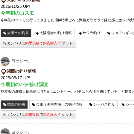
2025/11/25 UP!
今年初のコスモ
今年初のコスモに行ってきました 朝4時半ごろに到着ガラガラで嫌な感じ激シブ状
大阪市の釣果
大阪南港の釣り情報
サワラ釣り
ショアジギン
カンパリに
釣果投稿
で
釣具購入PT
ゲット!
ヨッシー。
関西の釣り情報
2025/05/17 UP!
今期初のバチ抜け調査
芦屋浜の潮風大橋西側に7時頃にエントリー、バチはちらほら抜けているけど捕食
関西の釣果
兵庫（瀬戸内海）の釣り情報
シーバス釣り
シー
カンパリに
釣果投稿
で
釣具購入PT
ゲット!
ヨッシー。