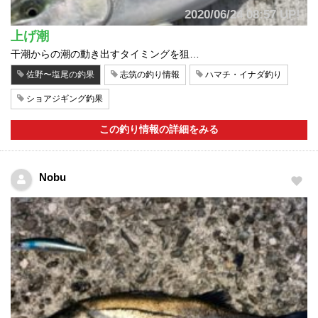
2020/06/24 08:57 UP!
上げ潮
干潮からの潮の動き出すタイミングを狙…
佐野〜塩尾の釣果
志筑の釣り情報
ハマチ・イナダ釣り
ショアジギング釣果
この釣り情報の詳細をみる
Nobu