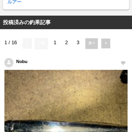
ルアー
投稿済みの釣果記事
1 / 16
1
2
3
«
< 前
次 >
»
Nobu