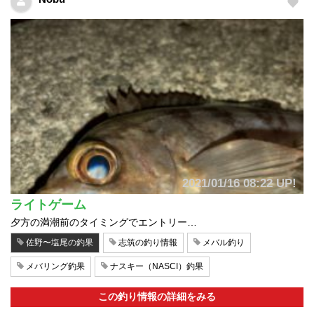
2021/01/16 08:22 UP!
ライトゲーム
夕方の満潮前のタイミングでエントリー…
佐野〜塩尾の釣果
志筑の釣り情報
メバル釣り
メバリング釣果
ナスキー（NASCI）釣果
この釣り情報の詳細をみる