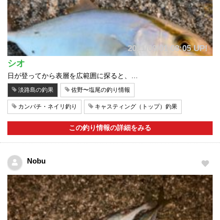
2021/09/01 08:05 UP!
シオ
日が登ってから表層を広範囲に探ると、…
淡路島の釣果
佐野〜塩尾の釣り情報
カンパチ・ネイリ釣り
キャスティング（トップ）釣果
この釣り情報の詳細をみる
Nobu