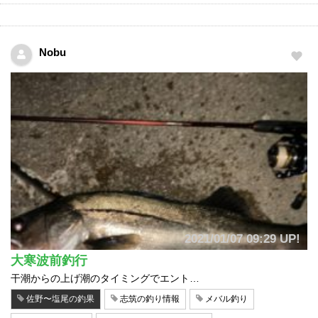
Nobu
2021/01/07 09:29 UP!
大寒波前釣行
干潮からの上げ潮のタイミングでエント…
佐野〜塩尾の釣果
志筑の釣り情報
メバル釣り