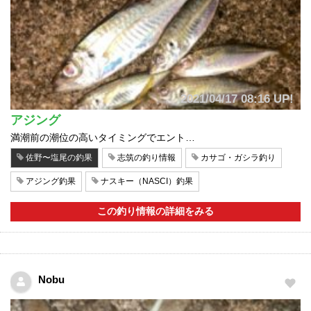
2021/04/17 08:16 UP!
アジング
満潮前の潮位の高いタイミングでエント…
佐野〜塩尾の釣果
志筑の釣り情報
カサゴ・ガシラ釣り
アジング釣果
ナスキー（NASCI）釣果
この釣り情報の詳細をみる
Nobu