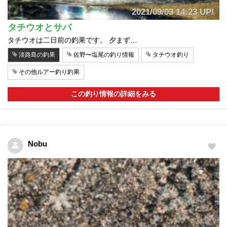
2021/09/03 14:23 UP!
タチウオとサバ
タチウオは二日前の釣果です。 夕まず…
淡路島の釣果
佐野〜塩尾の釣り情報
タチウオ釣り
その他ルアー釣り釣果
この釣り情報の詳細をみる
Nobu