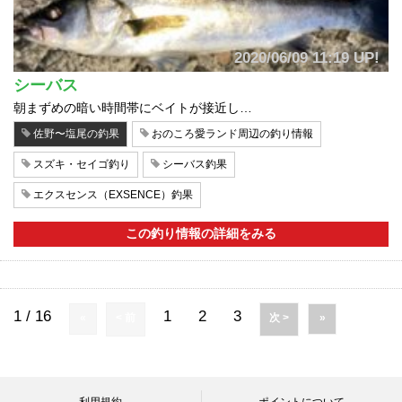
2020/06/09 11:19 UP!
シーバス
朝まずめの暗い時間帯にベイトが接近し…
佐野〜塩尾の釣果
おのころ愛ランド周辺の釣り情報
スズキ・セイゴ釣り
シーバス釣果
エクスセンス（EXSENCE）釣果
この釣り情報の詳細をみる
1 / 16
1
2
3
«
< 前
次 >
»