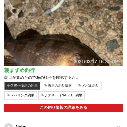
2021/03/17 16:31 UP!
朝まずめ釣行
朝目が覚めたので海の様子を確認するた…
佐野〜塩尾の釣果
塩尾の釣り情報
メバル釣り
メバリング釣果
ナスキー（NASCI）釣果
この釣り情報の詳細をみる
Nobu