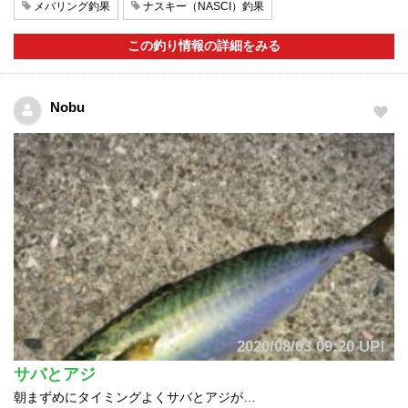
メバリング釣果
ナスキー（NASCI）釣果
この釣り情報の詳細をみる
Nobu
2020/08/03 09:20 UP!
サバとアジ
朝まずめにタイミングよくサバとアジが…