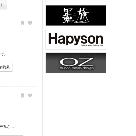
ト!
グで。…
ヤ釣果
寿丸さ…