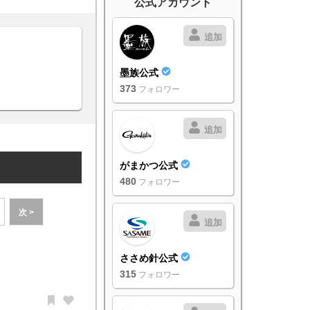
公式アカウント
追加
墨族公式
373
フォロワー
追加
がまかつ公式
480
フォロワー
次 >
追加
ささめ針公式
315
フォロワー