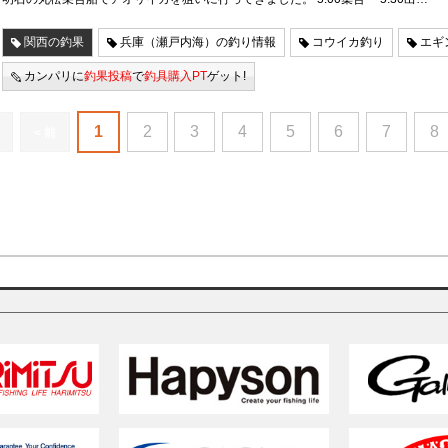
関西の釣果
兵庫（瀬戸内海）の釣り情報
コウイカ釣り
エギ
カンパリに
釣果投稿
で
釣具購入PT
ゲット!
1
2
3
4
5
6
7
8
< 前