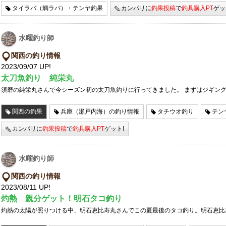
タイラバ（鯛ラバ）・テンヤ釣果
カンパリに
釣果投稿
で
釣具購入PT
ゲッ
水曜釣り師
関西の釣り情報
2023/09/07 UP!
太刀魚釣り 純栄丸
須磨の純栄丸さんで今シーズン初の太刀魚釣りに行ってきました。 まずはジギン
関西の釣果
兵庫（瀬戸内海）の釣り情報
タチウオ釣り
テン
カンパリに
釣果投稿
で
釣具購入PT
ゲット!
水曜釣り師
関西の釣り情報
2023/08/11 UP!
灼熱 親分ゲット！明石タコ釣り
灼熱の太陽が照りつける中、明石恵比寿丸さんでこの夏最後のタコ釣り。明石恵比