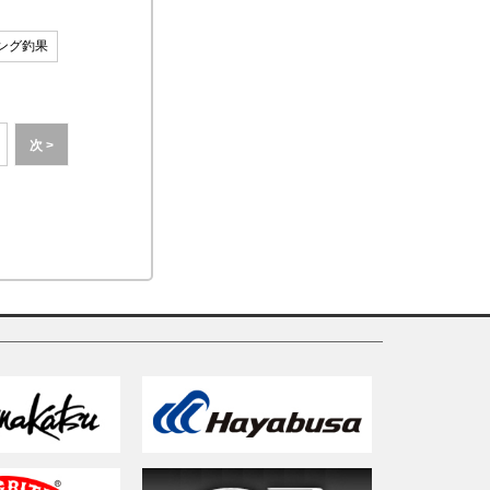
ング釣果
次 >