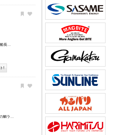
、船長…
ト!
の鯛ラ…