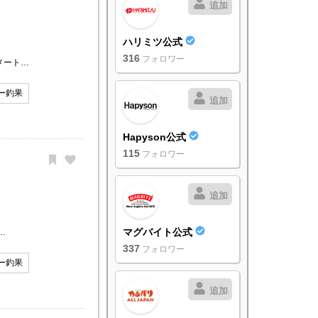
追加
ハリミツ公式
316
フォロワー
メート…
ー釣果
追加
Hapyson公式
115
フォロワー
追加
マグバイト公式
…
337
フォロワー
ー釣果
追加