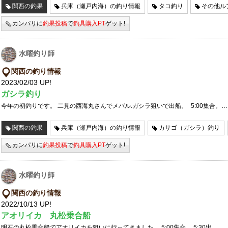
関西の釣果
兵庫（瀬戸内海）の釣り情報
タコ釣り
その他ル
カンパリに
釣果投稿
で
釣具購入PT
ゲット!
水曜釣り師
関西の釣り情報
2023/02/03 UP!
ガシラ釣り
今年の初釣りです。 二見の西海丸さんでメバル.ガシラ狙いで出船。 5:00集合。…
関西の釣果
兵庫（瀬戸内海）の釣り情報
カサゴ（ガシラ）釣り
カンパリに
釣果投稿
で
釣具購入PT
ゲット!
水曜釣り師
関西の釣り情報
2022/10/13 UP!
アオリイカ 丸松乗合船
明石の丸松乗合船でアオリイカを狙いに行ってきました。 5:00集合 5:30出…