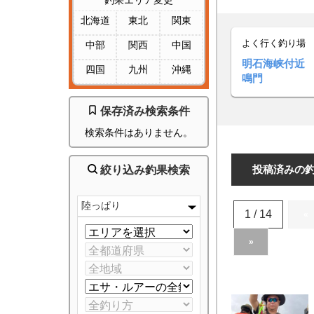
釣果エリア変更
北海道
東北
関東
よく行く釣り場
中部
関西
中国
明石海峡付近
四国
九州
沖縄
鳴門
保存済み検索条件
検索条件はありません。
投稿済みの
絞り込み釣果検索
陸っぱり
1 / 14
«
»