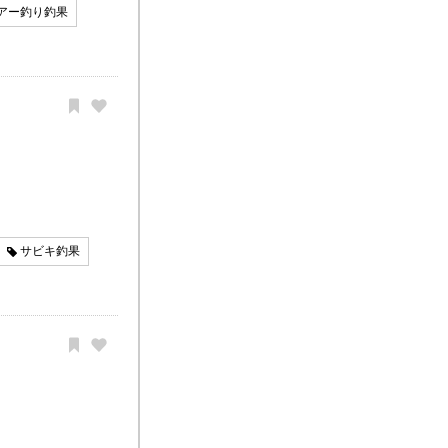
アー釣り釣果
サビキ釣果