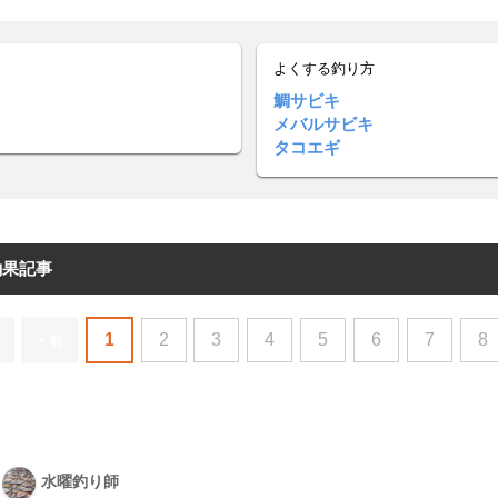
よくする釣り方
鯛サビキ
メバルサビキ
タコエギ
釣果記事
1
2
3
4
5
6
7
8
< 前
水曜釣り師