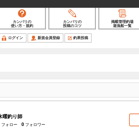
カンパリの
カンパリの
掲載管理釣場
使い方・規約
投稿のコツ
遊漁船一覧
ログイン
新規会員登録
釣果投稿
水曜釣り師
0
フォロー
フォロワー