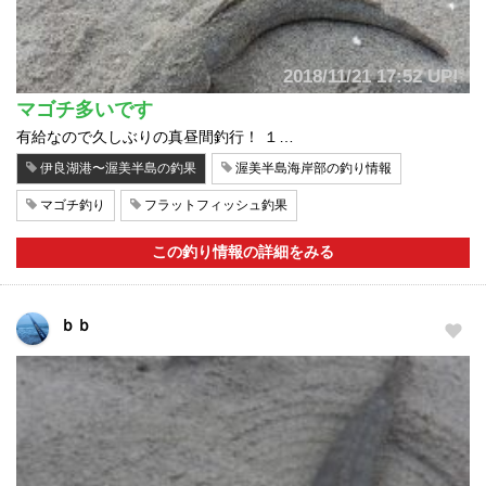
2018/11/21 17:52 UP!
マゴチ多いです
有給なので久しぶりの真昼間釣行！ １…
伊良湖港〜渥美半島の釣果
渥美半島海岸部の釣り情報
マゴチ釣り
フラットフィッシュ釣果
この釣り情報の詳細をみる
ｂｂ