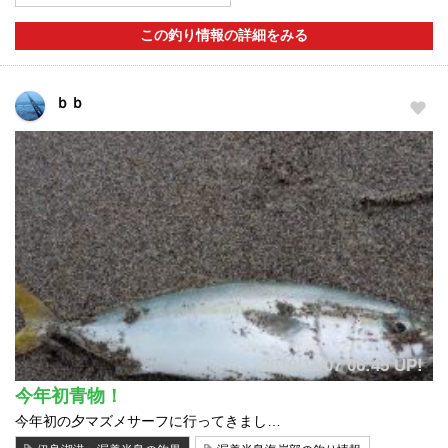
この釣り情報の詳細をみる
ｂｂ
2019/11/07 06:45 UP!
今年初青物！
今年初の夕マズメサーフに行ってきまし…