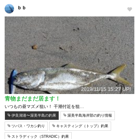
ｂｂ
2019/11/15 15:27 UP!
青物まだまだ居ます！
いつもの昼マズメ狙い！ 干潮付近を狙…
伊良湖港〜渥美半島の釣果
渥美半島海岸部の釣り情報
ツバス・ワカシ釣り
キャスティング（トップ）釣果
ストラディック（STRADIC）釣果