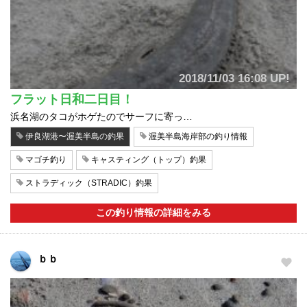
2018/11/03 16:08 UP!
フラット日和二日目！
浜名湖のタコがホゲたのでサーフに寄っ…
伊良湖港〜渥美半島の釣果
渥美半島海岸部の釣り情報
マゴチ釣り
キャスティング（トップ）釣果
ストラディック（STRADIC）釣果
この釣り情報の詳細をみる
ｂｂ