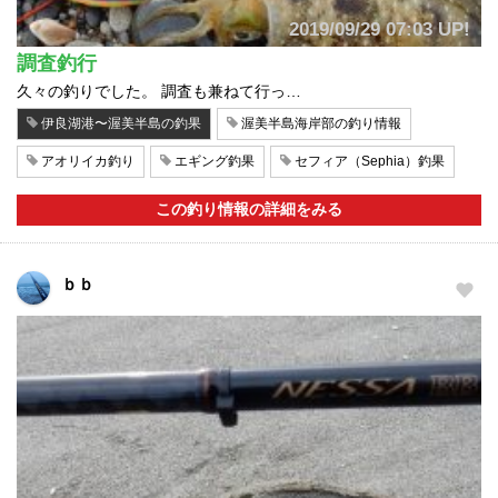
2019/09/29 07:03 UP!
調査釣行
久々の釣りでした。 調査も兼ねて行っ…
伊良湖港〜渥美半島の釣果
渥美半島海岸部の釣り情報
アオリイカ釣り
エギング釣果
セフィア（Sephia）釣果
この釣り情報の詳細をみる
ｂｂ