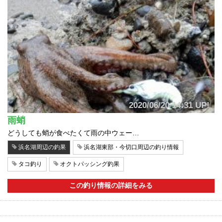
2020/06/20 14:31 UP!
雨蛸
どうしても蛸が食べたくて雨の中ウェー…
浜名湖周辺の釣果
浜名湖東部・今切口周辺の釣り情報
タコ釣り
オクトパッシング釣果
この釣り情報の詳細をみる