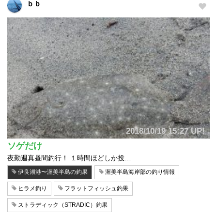
ｂｂ
2018/10/19 15:27 UP!
ソゲだけ
夜勤週真昼間釣行！ １時間ほどしか投…
伊良湖港〜渥美半島の釣果
渥美半島海岸部の釣り情報
ヒラメ釣り
フラットフィッシュ釣果
ストラディック（STRADIC）釣果