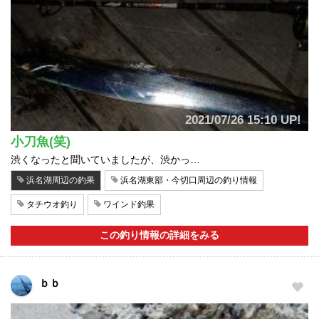
2021/07/26 15:10 UP!
小刀魚(笑)
渋くなったと聞いていましたが、渋かっ…
浜名湖周辺の釣果
浜名湖東部・今切口周辺の釣り情報
タチウオ釣り
ワインド釣果
この釣り情報の詳細をみる
ｂｂ