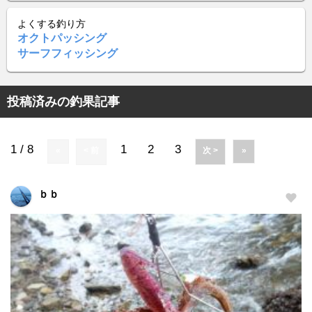
よくする釣り方
オクトパッシング
サーフフィッシング
投稿済みの釣果記事
1 / 8
1
2
3
«
< 前
次 >
»
ｂｂ