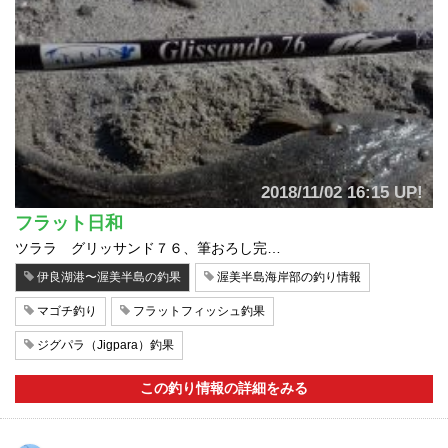
2018/11/02 16:15 UP!
フラット日和
ツララ グリッサンド７６、筆おろし完…
伊良湖港〜渥美半島の釣果
渥美半島海岸部の釣り情報
マゴチ釣り
フラットフィッシュ釣果
ジグパラ（Jigpara）釣果
この釣り情報の詳細をみる