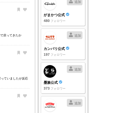
追加
がまかつ公式
480
フォロワー
潮で戻ってきたか
追加
カンパリ公式
197
フォロワー
追加
探っていましたが反応
墨族公式
373
フォロワー
追加