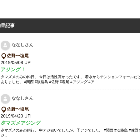
釣果記事
ななしさん
佐野〜塩尾
2019/05/08 UP!
アジング！
夕マズメのみの釣行。 今日は活性高かったです。 着水からテンションフォールだ
ありました。 #関西 #淡路島 #佐野 #塩尾 #アジング #ア...
ななしさん
佐野〜塩尾
2019/04/20 UP!
夕マズメアジング
夕マズメのみの釣行。 中アジ狙いでしたが、子アジでした。 #関西 #淡路島 #佐野 #
ジ...