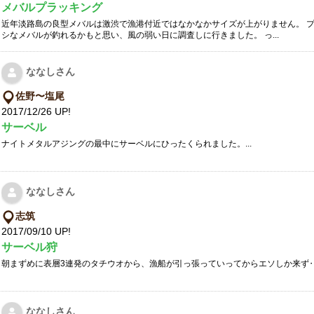
メバルプラッキング
近年淡路島の良型メバルは激渋で漁港付近ではなかなかサイズが上がりません。 
シなメバルが釣れるかもと思い、風の弱い日に調査しに行きました。 っ...
ななしさん
佐野〜塩尾
2017/12/26 UP!
サーベル
ナイトメタルアジングの最中にサーベルにひったくられました。...
ななしさん
志筑
2017/09/10 UP!
サーベル狩
朝まずめに表層3連発のタチウオから、漁船が引っ張っていってからエソしか来ず‥ 納
ななしさん