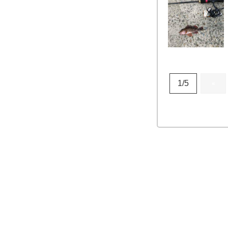
1/5
«