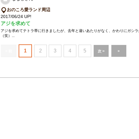
おのころ愛ランド周辺
2017/06/24 UP!
アジを求めて
アジを求めてテトラ帯に行きましたが、去年と違いあたりがなく、かわりにガシラ
（笑）...
1
2
3
4
5
»
< 前
次 >