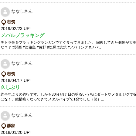
ななしさん
志筑
2019/02/23 UP!
メバルプラッキング
テトラ帯をプラッキングランガンですぐ食ってきました。 回復してきた個体が大
な？？ #関西 #淡路島 #佐野 #塩尾 #志筑 #メバリング #メバ...
ななしさん
志筑
2018/04/17 UP!
久しぶり
約半年ぶりの釣行です。しかも30分だけ 日の明るいうちにダートやメタルジグで
はなく、結構暗くなってきてメタルバイブで1発でした（笑）...
ななしさん
群家
2018/01/20 UP!