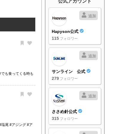
公式アカウント
追加
Hapyson公式
115
フォロワー
追加
サンライン 公式
けでも食ってくる時も
279
フォロワー
追加
ささめ針公式
315
フォロワー
塩尾 #アジング #ア