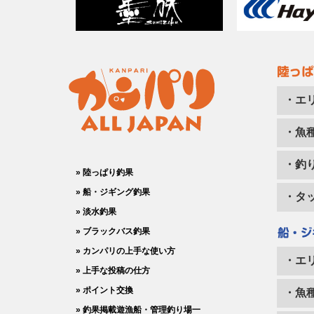
・エ
・魚
・釣
» 陸っぱり釣果
» 船・ジギング釣果
・タ
» 淡水釣果
» ブラックバス釣果
» カンパリの上手な使い方
・エ
» 上手な投稿の仕方
» ポイント交換
・魚
» 釣果掲載遊漁船・管理釣り場一