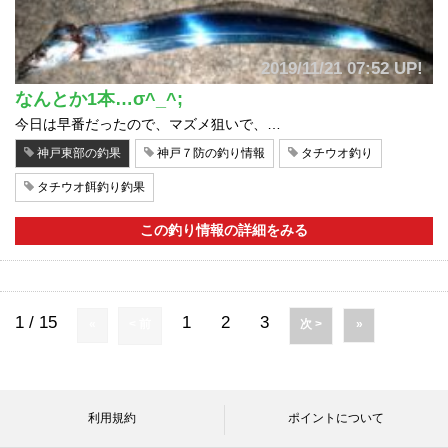
2019/11/21 07:52 UP!
なんとか1本…σ^_^;
今日は早番だったので、マズメ狙いで、…
神戸東部の釣果
神戸７防の釣り情報
タチウオ釣り
タチウオ餌釣り釣果
この釣り情報の詳細をみる
1 / 15
1
2
3
«
< 前
次 >
»
利用規約
ポイントについて