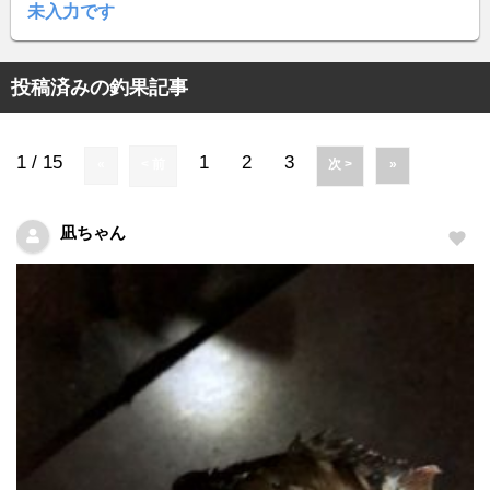
未入力です
投稿済みの釣果記事
1 / 15
1
2
3
«
< 前
次 >
»
凪ちゃん