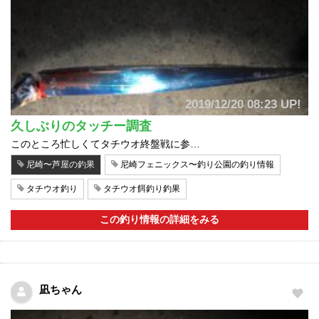
2019/12/20 08:23 UP!
久しぶりのタッチー調査
このところ忙しくてタチウオ終盤戦に参…
尼崎〜芦屋の釣果
尼崎フェニックス〜釣り公園の釣り情報
タチウオ釣り
タチウオ餌釣り釣果
この釣り情報の詳細をみる
凪ちゃん