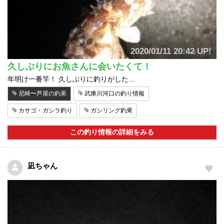
2020/01/11 20:42 UP!
久しぶりにお魚さんに会いたくて！
年明け一番竿！ 久しぶりに釣りがした…
尼崎〜芦屋の釣果
武庫川河口の釣り情報
カサゴ・ガシラ釣り
ガシリング釣果
この釣り情報の詳細をみる
凪ちゃん