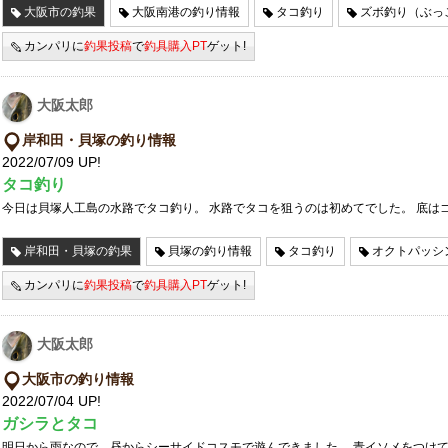
大阪市の釣果
大阪南港の釣り情報
タコ釣り
ズボ釣り（ぶっ
カンパリに
釣果投稿
で
釣具購入PT
ゲット!
大阪太郎
岸和田・貝塚の釣り情報
2022/07/09 UP!
タコ釣り
今日は貝塚人工島の水路でタコ釣り。 水路でタコを狙うのは初めてでした。 底は
岸和田・貝塚の釣果
貝塚の釣り情報
タコ釣り
オクトパッシ
カンパリに
釣果投稿
で
釣具購入PT
ゲット!
大阪太郎
大阪市の釣り情報
2022/07/04 UP!
ガシラとタコ
明日から雨なので、昼からシーサイドコスモで遊んできました。 青イソメをつけ