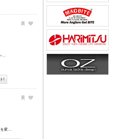
シ…
ト!
分を変…