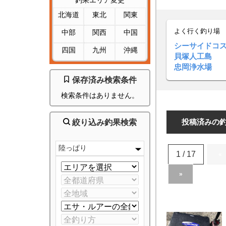
釣果エリア変更
北海道
東北
関東
よく行く釣り場
中部
関西
中国
シーサイドコ
四国
九州
沖縄
貝塚人工島
忠岡浄水場
保存済み検索条件
検索条件はありません。
投稿済みの
絞り込み釣果検索
陸っぱり
1 / 17
«
»