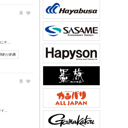
時にテ…
餌釣り釣果
青イ…