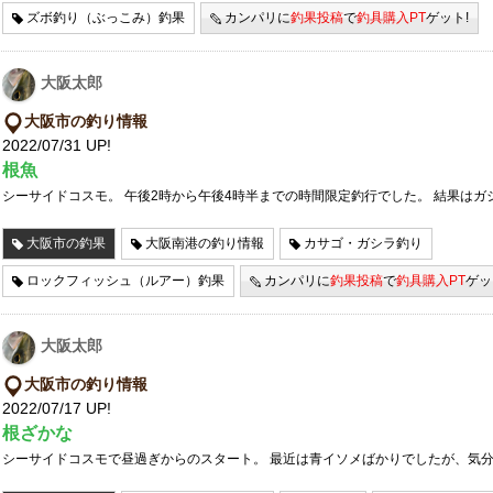
ズボ釣り（ぶっこみ）釣果
カンパリに
釣果投稿
で
釣具購入PT
ゲット!
大阪太郎
大阪市の釣り情報
2022/07/31 UP!
根魚
シーサイドコスモ。 午後2時から午後4時半までの時間限定釣行でした。 結果はガ
大阪市の釣果
大阪南港の釣り情報
カサゴ・ガシラ釣り
ロックフィッシュ（ルアー）釣果
カンパリに
釣果投稿
で
釣具購入PT
ゲッ
大阪太郎
大阪市の釣り情報
2022/07/17 UP!
根ざかな
シーサイドコスモで昼過ぎからのスタート。 最近は青イソメばかりでしたが、気