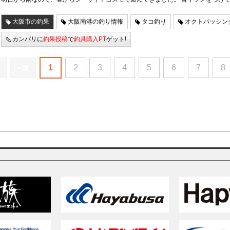
大阪市の釣果
大阪南港の釣り情報
タコ釣り
オクトパッシン
カンパリに
釣果投稿
で
釣具購入PT
ゲット!
1
2
3
4
5
6
7
8
< 前