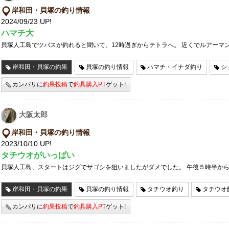
岸和田・貝塚の釣り情報
2024/09/23 UP!
ハマチ大
貝塚人工島でツバスが釣れると聞いて、12時過ぎからテトラへ。 近くでルアーマ
岸和田・貝塚の釣果
貝塚の釣り情報
ハマチ・イナダ釣り
シ
カンパリに
釣果投稿
で
釣具購入PT
ゲット!
大阪太郎
岸和田・貝塚の釣り情報
2023/10/10 UP!
タチウオがいっぱい
貝塚人工島、スタートはジグでサゴシを狙いましたがダメでした。 午後５時半か
岸和田・貝塚の釣果
貝塚の釣り情報
タチウオ釣り
タチウオ
カンパリに
釣果投稿
で
釣具購入PT
ゲット!