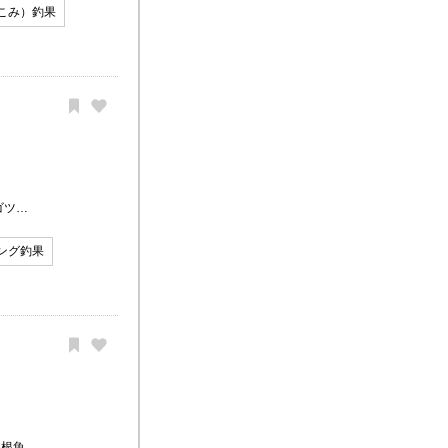
こみ）釣果
ゴツ…
ング釣果
て根魚…