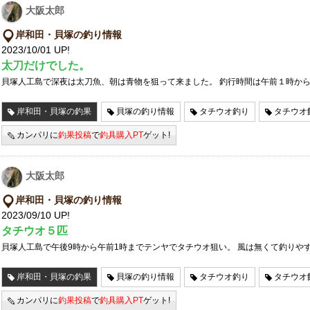
大阪太郎
岸和田・貝塚の釣り情報
2023/10/01 UP!
太刀だけでした。
貝塚人工島で深夜は太刀魚、朝は青物を狙って来ました。 釣行時間は午前１時か
岸和田・貝塚の釣果
貝塚の釣り情報
タチウオ釣り
タチウオ
カンパリに
釣果投稿
で
釣具購入PT
ゲット!
大阪太郎
岸和田・貝塚の釣り情報
2023/09/10 UP!
タチウオ５匹
貝塚人工島で午後9時から午前1時までテンヤでタチウオ狙い。 風は無くて釣りや
岸和田・貝塚の釣果
貝塚の釣り情報
タチウオ釣り
タチウオ
カンパリに
釣果投稿
で
釣具購入PT
ゲット!