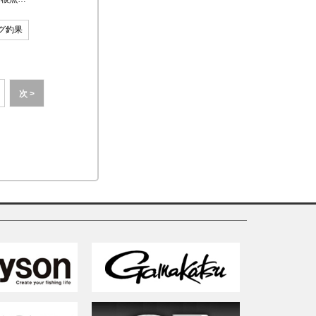
グ釣果
次 >