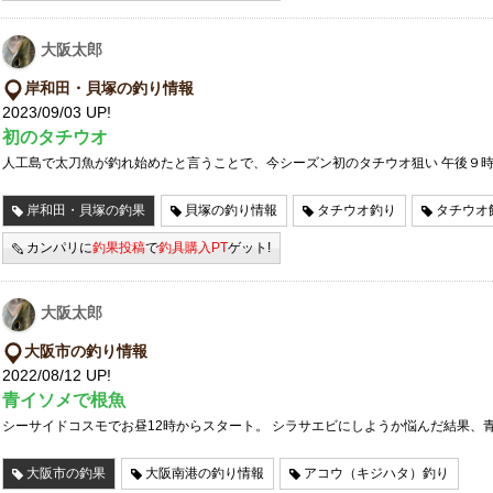
大阪太郎
岸和田・貝塚の釣り情報
2023/09/03 UP!
初のタチウオ
人工島で太刀魚が釣れ始めたと言うことで、今シーズン初のタチウオ狙い 午後９
岸和田・貝塚の釣果
貝塚の釣り情報
タチウオ釣り
タチウオ
カンパリに
釣果投稿
で
釣具購入PT
ゲット!
大阪太郎
大阪市の釣り情報
2022/08/12 UP!
青イソメで根魚
シーサイドコスモでお昼12時からスタート。 シラサエビにしようか悩んだ結果、
大阪市の釣果
大阪南港の釣り情報
アコウ（キジハタ）釣り