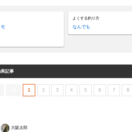
よくする釣り方
スモ
なんでも
釣果記事
1
2
3
4
5
6
7
8
< 前
大阪太郎