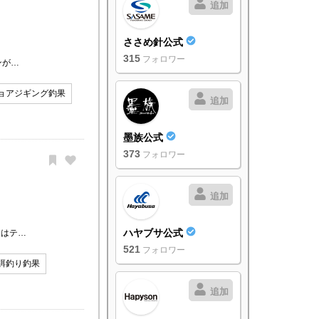
追加
ささめ針公式
315
フォロワー
ンが…
ョアジギング釣果
追加
墨族公式
373
フォロワー
追加
ハヤブサ公式
らはテ…
521
フォロワー
餌釣り釣果
追加