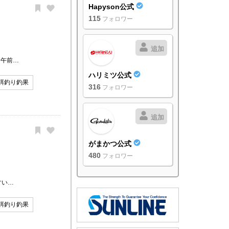
Hapyson公式
115
フォロワー
追加
ら午前…
ハリミツ公式
餌釣り釣果
316
フォロワー
追加
がまかつ公式
480
フォロワー
すい…
餌釣り釣果