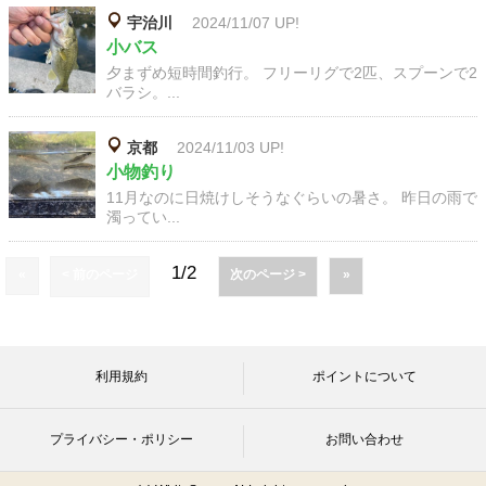
宇治川
2024/11/07 UP!
小バス
夕まずめ短時間釣行。 フリーリグで2匹、スプーンで2
バラシ。...
京都
2024/11/03 UP!
小物釣り
11月なのに日焼けしそうなぐらいの暑さ。 昨日の雨で
濁ってい...
1/2
«
< 前のページ
次のページ >
»
利用規約
ポイントについて
プライバシー・ポリシー
お問い合わせ