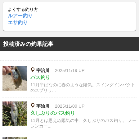
よくする釣り方
ルアー釣り
エサ釣り
投稿済みの釣果記事
宇治川
2025/11/19 UP!
バス釣り
11月半ばなのに春のような陽気。スイングインパクト
のスプリッ...
宇治川
2025/11/09 UP!
久しぶりのバス釣り
11月とは思えぬ陽気の中、久しぶりのバス釣り。 ノー
シンカー...