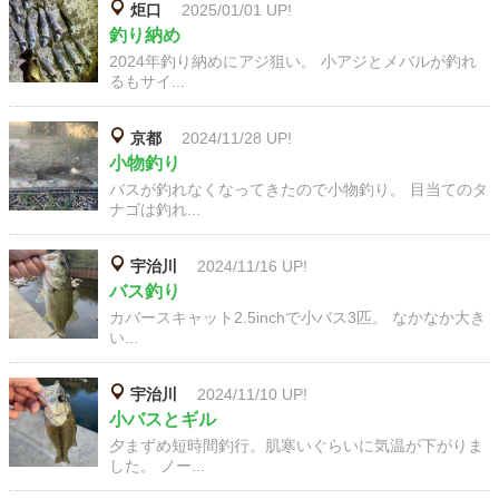
炬口
2025/01/01 UP!
釣り納め
2024年釣り納めにアジ狙い。 小アジとメバルが釣れ
るもサイ...
京都
2024/11/28 UP!
小物釣り
バスが釣れなくなってきたので小物釣り。 目当てのタ
ナゴは釣れ...
宇治川
2024/11/16 UP!
バス釣り
カバースキャット2.5inchで小バス3匹。 なかなか大き
い...
宇治川
2024/11/10 UP!
小バスとギル
夕まずめ短時間釣行。肌寒いぐらいに気温が下がりま
した。 ノー...