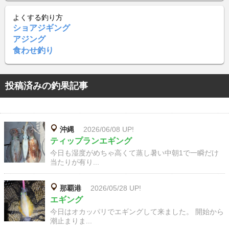
よくする釣り方
ショアジギング
アジング
食わせ釣り
投稿済みの釣果記事
沖縄
2026/06/08 UP!
ティップランエギング
今日も湿度がめちゃ高くて蒸し暑い中朝1で一瞬だけ
当たりが有り...
那覇港
2026/05/28 UP!
エギング
今日はオカッパリでエギングして来ました。 開始から
潮止まりま...