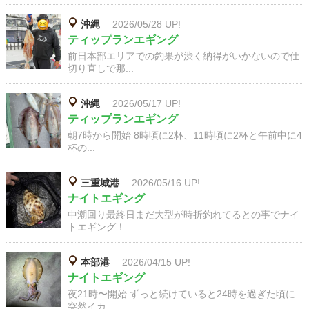
沖縄
2026/05/28 UP!
ティップランエギング
前日本部エリアでの釣果が渋く納得がいかないので仕
切り直しで那...
沖縄
2026/05/17 UP!
ティップランエギング
朝7時から開始 8時頃に2杯、11時頃に2杯と午前中に4
杯の...
三重城港
2026/05/16 UP!
ナイトエギング
中潮回り最終日まだ大型が時折釣れてるとの事でナイ
トエギング！...
本部港
2026/04/15 UP!
ナイトエギング
夜21時〜開始 ずっと続けていると24時を過ぎた頃に
突然イカ...