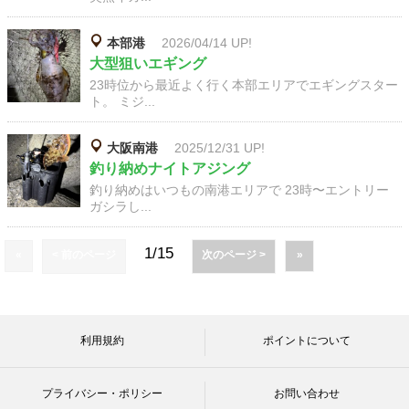
本部港
2026/04/14 UP!
大型狙いエギング
23時位から最近よく行く本部エリアでエギングスター
ト。 ミジ...
大阪南港
2025/12/31 UP!
釣り納めナイトアジング
釣り納めはいつもの南港エリアで 23時〜エントリー
ガシラし...
1/15
«
< 前のページ
次のページ >
»
利用規約
ポイントについて
プライバシー・ポリシー
お問い合わせ