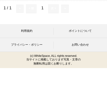
1 / 1
1
«
< 前
次 >
»
Rii
カンパリ official expander記事
利用規約
ポイントについて
プライバシー・ポリシー
お問い合わせ
(c) WhiteSpace, ALL rights reserved.
当サイトに掲載しております写真・文章の
無断転用は固くお断りします。
2023/04/30 UP!
1.2kg
風が弱くて快適温度だったからフラ～っと近場で夜釣り開始٩(*´꒳
`*)۶ だんだん夜も過ごしやすい季節になってきましたね!! 夜のエギ
ングは、正直苦手なんです笑...