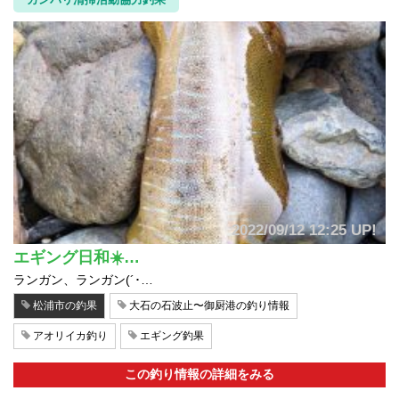
カンパリ official expander記事
2022/09/12 12:25 UP!
エギング日和☀️…
2023/05/05 UP!
ランガン、ランガン(´･…
久しぶりのオフショア★
松浦市の釣果
大石の石波止〜御厨港の釣り情報
ゴールデンウィーク唯一の釣り日和!! 今回は、友達の船で西海方面
へ★ 鯛狙いで5時半出航!! 風の予報は、凪なはずなのに出てみると
アオリイカ釣り
エギング釣果
爆風（笑）沖までは出れず///...
この釣り情報の詳細をみる
この釣り情報の詳細をみる