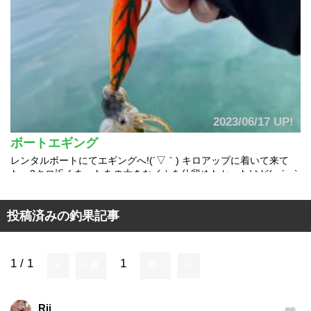
2023/06/17 UP!
ボートエギング
レンタルボートにてエギングへ!(´▽｀) キロアップに着いて来て
た、3キロ近くあったあの大きなイカを仕留めたかったけど( ´ ᵕ `
)全くエギには、無関心（笑...
この釣り情報の詳細をみる
投稿済みの釣果記事
Rii
1 / 1
1
«
< 前
次 >
»
カンパリ official expander記事
Rii