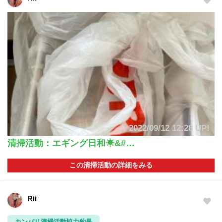
2023/05/18 UP!
2022/09/12 12:28 UP!
楽しいボートエギング♡
清掃活動：エギング日和☀&#…
急遽前の日に、ボートエギング行こう!!と決定(´・ω・｀) 4時に起
きて、5時半出港!! なんと一投目からイカちゃん来るやん( ˙-˙)‬…
R...
この清掃活動の詳細をみる
この釣り情報の詳細をみる
Rii
Rii
カンパリ清掃活動協力釣果