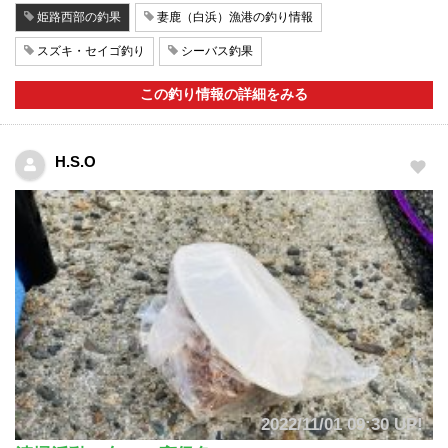
姫路西部の釣果
妻鹿（白浜）漁港の釣り情報
スズキ・セイゴ釣り
シーバス釣果
この釣り情報の詳細をみる
H.S.O
2022/11/01 09:30 UP!