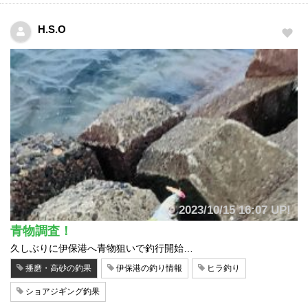
H.S.O
2023/10/15 16:07 UP!
青物調査！
久しぶりに伊保港へ青物狙いで釣行開始…
播磨・高砂の釣果
伊保港の釣り情報
ヒラ釣り
ショアジギング釣果