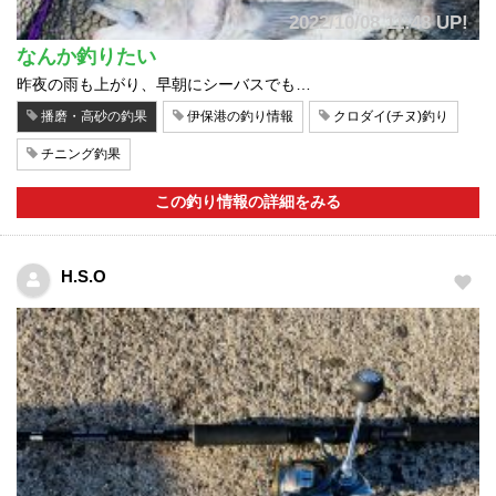
2022/10/08 11:48 UP!
なんか釣りたい
昨夜の雨も上がり、早朝にシーバスでも…
播磨・高砂の釣果
伊保港の釣り情報
クロダイ(チヌ)釣り
チニング釣果
この釣り情報の詳細をみる
H.S.O