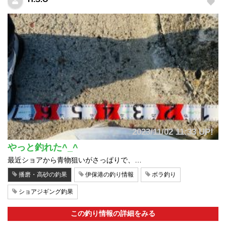
2023/11/02 11:33 UP!
やっと釣れた^_^
最近ショアから青物狙いがさっぱりで、…
播磨・高砂の釣果
伊保港の釣り情報
ボラ釣り
ショアジギング釣果
この釣り情報の詳細をみる