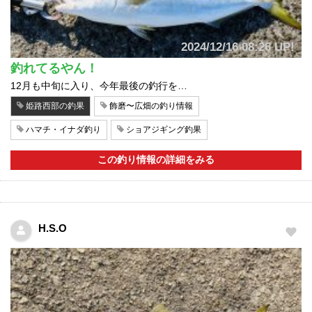
2024/12/16 08:26 UP!
釣れてるやん！
12月も中旬に入り、今年最後の釣行を…
姫路西部の釣果
飾磨〜広畑の釣り情報
ハマチ・イナダ釣り
ショアジギング釣果
この釣り情報の詳細をみる
H.S.O