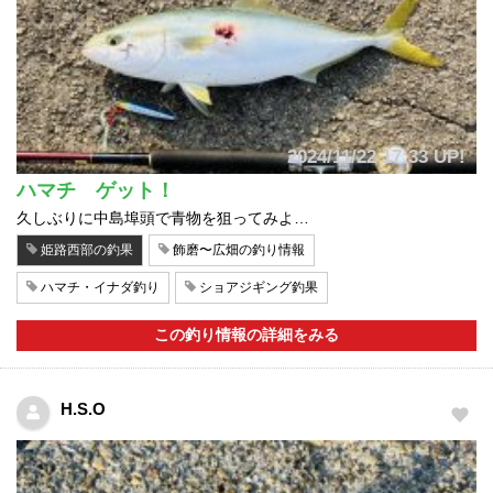
2024/11/22 17:33 UP!
ハマチ ゲット！
久しぶりに中島埠頭で青物を狙ってみよ…
姫路西部の釣果
飾磨〜広畑の釣り情報
ハマチ・イナダ釣り
ショアジギング釣果
この釣り情報の詳細をみる
H.S.O