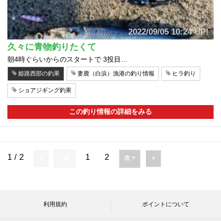
2022/09/05 10:24 UP!
久々に青物釣りたくて
朝4時ぐらいからのスタートで 3投目…
姫路西部の釣果
妻鹿（白浜）漁港の釣り情報
ヒラ釣り
ショアジギング釣果
この釣り情報の詳細をみる
1 / 2
1
2
«
< 前
次 >
»
利用規約
ポイントについて