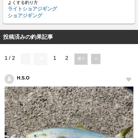
よくする釣り方
ライトショアジギング
ショアジギング
投稿済みの釣果記事
1 / 2
1
2
«
< 前
次 >
»
H.S.O