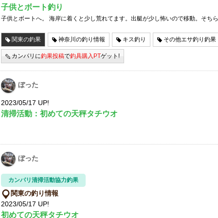
子供とボート釣り
子供とボートへ。 海岸に着くと少し荒れてます。出艇が少し怖いので移動。そち
関東の釣果
神奈川の釣り情報
キス釣り
その他エサ釣り釣果
カンパリに
釣果投稿
で
釣具購入PT
ゲット!
ぼった
2023/05/17 UP!
清掃活動：初めての天秤タチウオ
ぼった
カンパリ清掃活動協力釣果
関東の釣り情報
2023/05/17 UP!
初めての天秤タチウオ