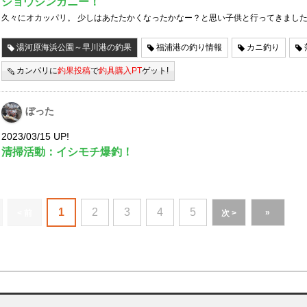
ショウジンガニー！
久々にオカッパリ。 少しはあたたかくなったかなー？と思い子供と行ってきました
湯河原海浜公園～早川港の釣果
福浦港の釣り情報
カニ釣り
カンパリに
釣果投稿
で
釣具購入PT
ゲット!
ぼった
2023/03/15 UP!
清掃活動：イシモチ爆釣！
1
2
3
4
5
»
< 前
次 >