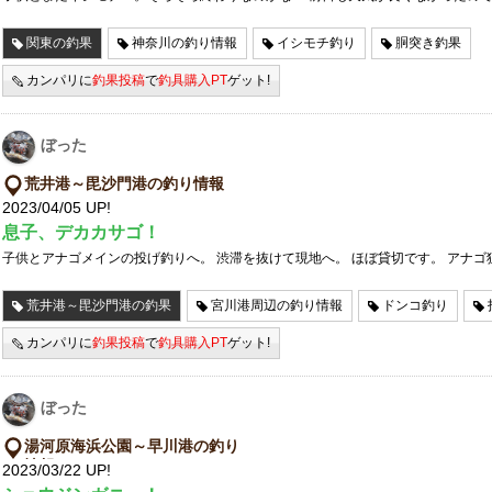
関東の釣果
神奈川の釣り情報
イシモチ釣り
胴突き釣果
カンパリに
釣果投稿
で
釣具購入PT
ゲット!
ぼった
荒井港～毘沙門港の釣り情報
2023/04/05 UP!
息子、デカカサゴ！
子供とアナゴメインの投げ釣りへ。 渋滞を抜けて現地へ。 ほぼ貸切です。 アナゴ
荒井港～毘沙門港の釣果
宮川港周辺の釣り情報
ドンコ釣り
カンパリに
釣果投稿
で
釣具購入PT
ゲット!
ぼった
湯河原海浜公園～早川港の釣り
情報
2023/03/22 UP!