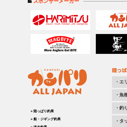
スポンサーメーカー
・エ
・魚
・釣
» 陸っぱり釣果
» 船・ジギング釣果
・タ
» 淡水釣果