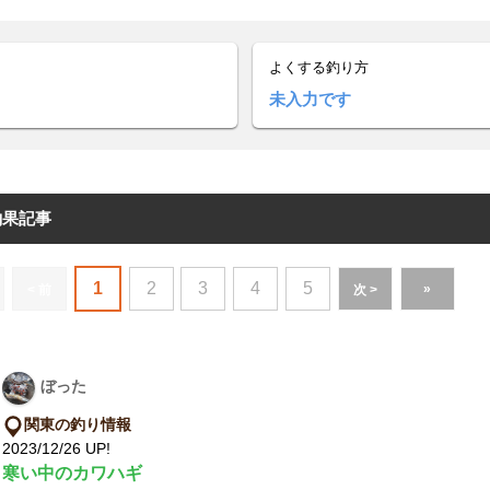
よくする釣り方
未入力です
釣果記事
1
2
3
4
5
»
< 前
次 >
ぼった
関東の釣り情報
2023/12/26 UP!
寒い中のカワハギ