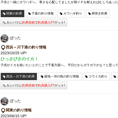
子供と一緒にカワハギへ。 寒さを心配してましたが朝イチを耐えればむしろあっ
関東の釣果
千葉の釣り情報
カワハギ釣り
胴突き釣果
カンパリに
釣果投稿
で
釣具購入PT
ゲット!
ぼった
西浜～川下港の釣り情報
2023/10/25 UP!
ひっさびさのイカ！
子供がイカを狙いたいとのことで千葉方面へ。 平日だからガラガラかな？と思っ
西浜～川下港の釣果
築地～沖の島の釣り情報
コウイカ釣り
カンパリに
釣果投稿
で
釣具購入PT
ゲット!
ぼった
関東の釣り情報
2023/06/15 UP!