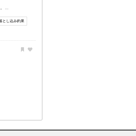
。 …
落とし込み釣果