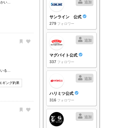
追加
たかい…
サンライン 公式
279
フォロワー
追加
マグバイト公式
337
フォロワー
ている…
追加
エギング釣果
ハリミツ公式
316
フォロワー
追加