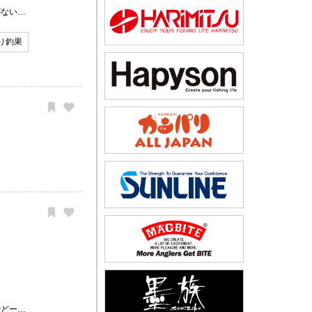
がない…
り釣果
でどー…