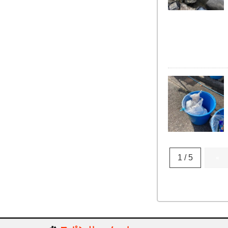
1 / 5
«