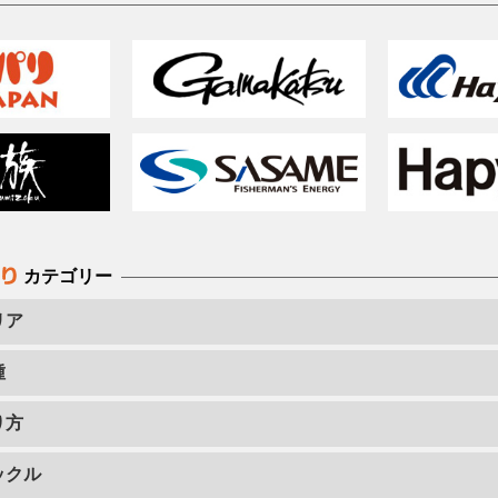
カテゴリー
リア
種
り方
ックル