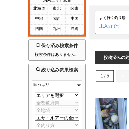
釣果エリア変更
北海道
東北
関東
よく行く釣り場
中部
関西
中国
未入力です
四国
九州
沖縄
保存済み検索条件
検索条件はありません。
投稿済みの
絞り込み釣果検索
1 / 5
«
陸っぱり