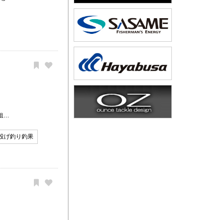
狙…
投げ釣り釣果