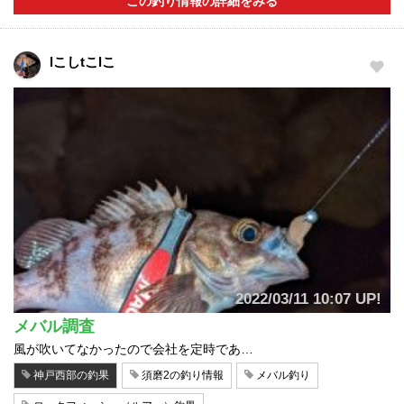
この釣り情報の詳細をみる
lこしtこlこ
2022/03/11 10:07 UP!
メバル調査
風が吹いてなかったので会社を定時であ…
神戸西部の釣果
須磨2の釣り情報
メバル釣り