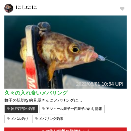
lこしtこlこ
2022/05/01 10:54 UP!
久々の入れ食いメバリング
舞子の親切な釣具屋さんにメバリングに…
神戸西部の釣果
アジュール舞子〜西舞子の釣り情報
メバル釣り
メバリング釣果