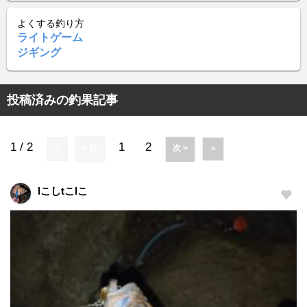
よくする釣り方
ライトゲーム
ジギング
投稿済みの釣果記事
1 / 2
1
2
«
< 前
次 >
»
lこしtこlこ