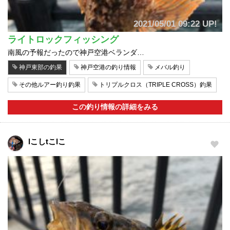
2021/05/01 09:22 UP!
ライトロックフィッシング
南風の予報だったので神戸空港ベランダ…
神戸東部の釣果
神戸空港の釣り情報
メバル釣り
その他ルアー釣り釣果
トリプルクロス（TRIPLE CROSS）釣果
この釣り情報の詳細をみる
lこしtこlこ