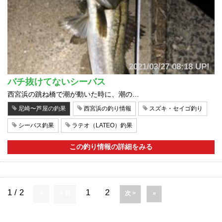
2021/03/27 08:18 UP!
バチ抜けてないシーバス
西宮浜の跳ね橋で潮が動いた時に、潮の…
尼崎〜芦屋の釣果
西宮浜の釣り情報
スズキ・セイゴ釣り
シーバス釣果
ラテオ（LATEO）釣果
この釣り情報の詳細をみる
1 / 2
1
2
«
< 前
次 >
»