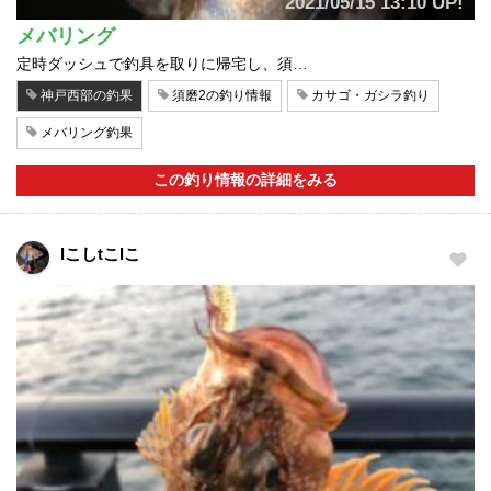
2021/05/15 13:10 UP!
メバリング
定時ダッシュで釣具を取りに帰宅し、須…
神戸西部の釣果
須磨2の釣り情報
カサゴ・ガシラ釣り
メバリング釣果
この釣り情報の詳細をみる
lこしtこlこ