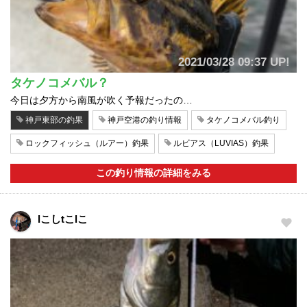
2021/03/28 09:37 UP!
タケノコメバル？
今日は夕方から南風が吹く予報だったの…
神戸東部の釣果
神戸空港の釣り情報
タケノコメバル釣り
ロックフィッシュ（ルアー）釣果
ルビアス（LUVIAS）釣果
この釣り情報の詳細をみる
lこしtこlこ