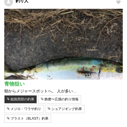
釣り人
2020/11/01 14:12 UP!
青物狙い
朝からメジャースポットへ。 人が多い…
姫路西部の釣果
飾磨〜広畑の釣り情報
メジロ・ワラサ釣り
ショアジギング釣果
ブラスト（BLAST）釣果