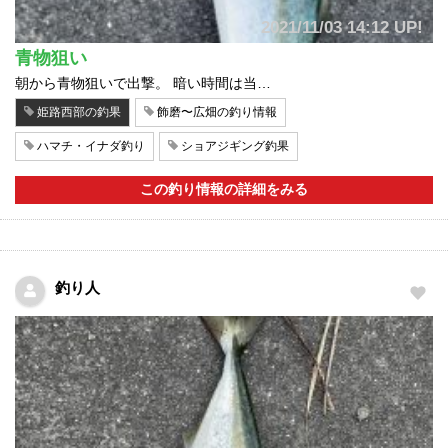
2021/11/03 14:12 UP!
青物狙い
朝から青物狙いで出撃。 暗い時間は当…
姫路西部の釣果
飾磨〜広畑の釣り情報
ハマチ・イナダ釣り
ショアジギング釣果
この釣り情報の詳細をみる
釣り人