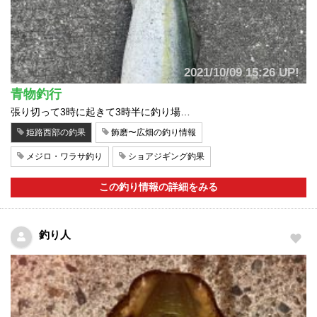
2021/10/09 15:26 UP!
青物釣行
張り切って3時に起きて3時半に釣り場…
姫路西部の釣果
飾磨〜広畑の釣り情報
メジロ・ワラサ釣り
ショアジギング釣果
この釣り情報の詳細をみる
釣り人