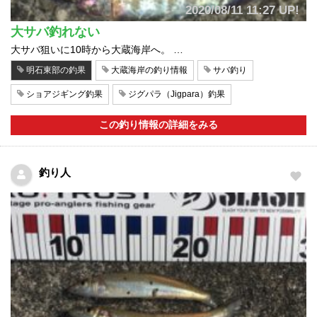
2020/08/11 11:27 UP!
大サバ釣れない
大サバ狙いに10時から大蔵海岸へ。 …
明石東部の釣果
大蔵海岸の釣り情報
サバ釣り
ショアジギング釣果
ジグパラ（Jigpara）釣果
この釣り情報の詳細をみる
釣り人