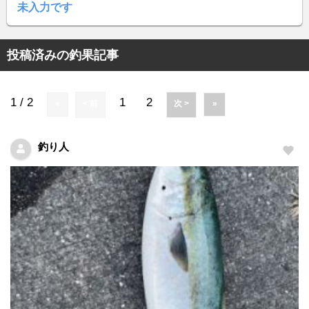
未入力です
投稿済みの釣果記事
1 / 2
1
2
«
< 前
次 >
»
釣り人