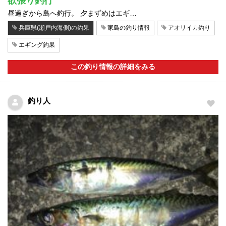
欲張り釣行
昼過ぎから島へ釣行。 夕まずめはエギ…
兵庫県(瀬戸内海側)の釣果
家島の釣り情報
アオリイカ釣り
エギング釣果
この釣り情報の詳細をみる
釣り人