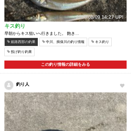
2020/08/09 14:27 UP!
キス釣り
早朝からキス狙いへ行きました。 飽き…
姫路西部の釣果
中川、揖保川の釣り情報
キス釣り
投げ釣り釣果
この釣り情報の詳細をみる
釣り人