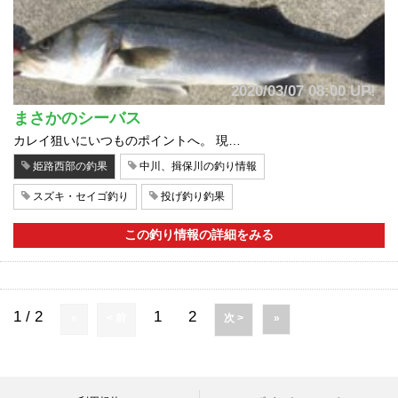
2020/03/07 08:00 UP!
まさかのシーバス
カレイ狙いにいつものポイントへ。 現…
姫路西部の釣果
中川、揖保川の釣り情報
スズキ・セイゴ釣り
投げ釣り釣果
この釣り情報の詳細をみる
1 / 2
1
2
«
< 前
次 >
»