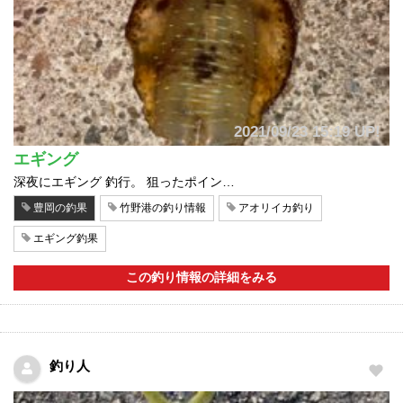
2021/09/23 15:19 UP!
エギング
深夜にエギング 釣行。 狙ったポイン…
豊岡の釣果
竹野港の釣り情報
アオリイカ釣り
エギング釣果
この釣り情報の詳細をみる
釣り人