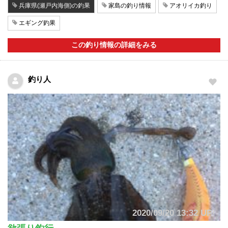
兵庫県(瀬戸内海側)の釣果
家島の釣り情報
アオリイカ釣り
エギング釣果
この釣り情報の詳細をみる
釣り人
2020/09/20 13:32 UP!