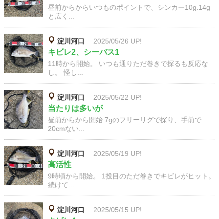
昼前からからいつものポイントで、シンカー10g.14g
と広く...
淀川河口
2025/05/26 UP!
キビレ2、シーバス1
11時から開始。 いつも通りただ巻きで探るも反応な
し。 怪し...
淀川河口
2025/05/22 UP!
当たりは多いが
昼前からから開始 7gのフリーリグで探り、手前で
20cmない...
淀川河口
2025/05/19 UP!
高活性
9時頃から開始。 1投目のただ巻きでキビレがヒット。
続けて...
淀川河口
2025/05/15 UP!