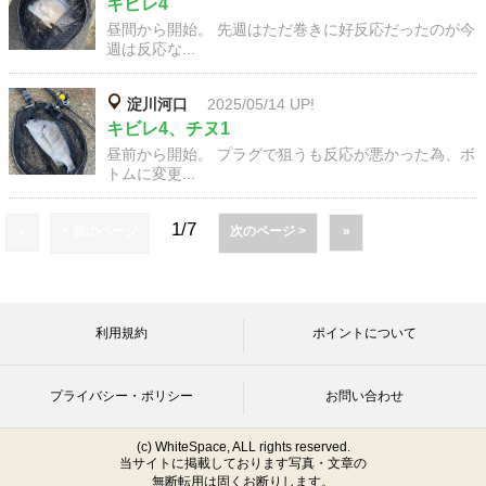
キビレ4
昼間から開始。 先週はただ巻きに好反応だったのが今
週は反応な...
淀川河口
2025/05/14 UP!
キビレ4、チヌ1
昼前から開始。 プラグで狙うも反応が悪かった為、ボ
トムに変更...
1/7
«
< 前のページ
次のページ >
»
利用規約
ポイントについて
プライバシー・ポリシー
お問い合わせ
(c) WhiteSpace, ALL rights reserved.
当サイトに掲載しております写真・文章の
無断転用は固くお断りします。