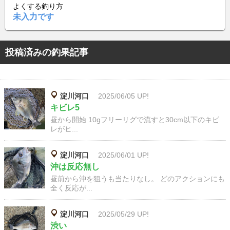
よくする釣り方
未入力です
投稿済みの釣果記事
淀川河口
2025/06/05 UP!
キビレ5
昼から開始 10gフリーリグで流すと30cm以下のキビ
レがヒ...
淀川河口
2025/06/01 UP!
沖は反応無し
昼前から沖を狙うも当たりなし。 どのアクションにも
全く反応が...
淀川河口
2025/05/29 UP!
渋い