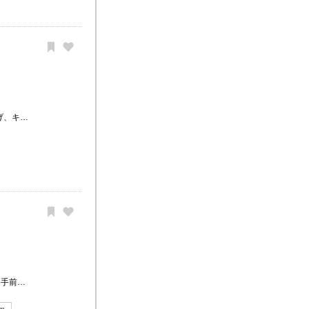
げ、キ…
、手前…