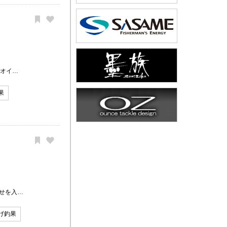
アオイ…
果
せを入…
げ釣果