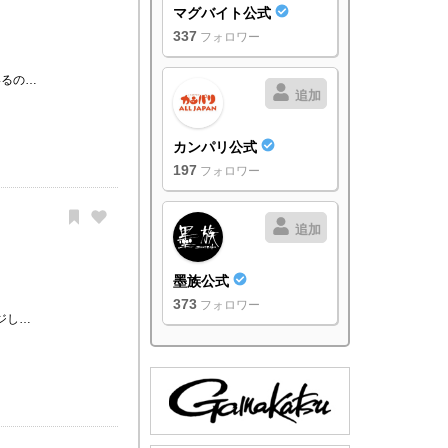
マグバイト公式
337
フォロワー
いるの…
追加
カンパリ公式
197
フォロワー
追加
墨族公式
373
フォロワー
ジし…