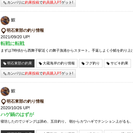
カンパリに
釣果投稿
で
釣具購入PT
ゲット!
鰕
明石東部の釣り情報
2021/09/20 UP!
転戦に転戦
まずは7時頃から西舞子駅近くの舞子漁港からスタート。手返しよく小鯖を釣り上
明石東部の釣果
大蔵海岸の釣り情報
フグ釣り
サビキ釣果
カンパリに
釣果投稿
で
釣具購入PT
ゲット!
鰕
明石東部の釣り情報
2020/10/26 UP!
ハゲ鍋のはずが
寝坊したのでジギングは諦め、五目釣り。 朝からカワハギでテンション上がるも