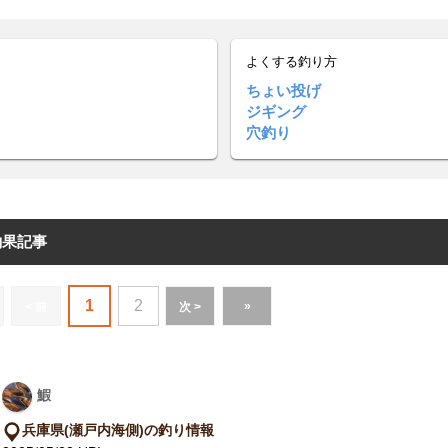
よくする釣り方
ちょい投げ
ジギング
穴釣り
釣果記事
1
2
»
< 前
次 >
鰕
兵庫県(瀬戸内海側)の釣り情報