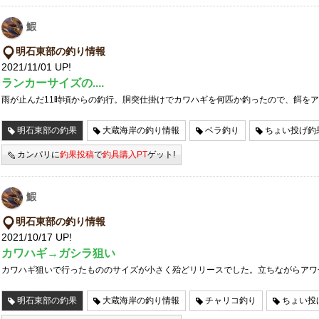
鰕
明石東部の釣り情報
2021/11/01 UP!
ランカーサイズの....
雨が止んだ11時頃からの釣行。胴突仕掛けでカワハギを何匹か釣ったので、餌を
明石東部の釣果
大蔵海岸の釣り情報
ベラ釣り
ちょい投げ釣
カンパリに
釣果投稿
で
釣具購入PT
ゲット!
鰕
明石東部の釣り情報
2021/10/17 UP!
カワハギ→ガシラ狙い
カワハギ狙いで行ったもののサイズが小さく殆どリリースでした。立ちながらアワ
明石東部の釣果
大蔵海岸の釣り情報
チャリコ釣り
ちょい投