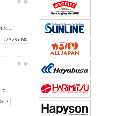
仕掛け…
り（ブラクリ）釣果
ンで…
ラ釣り