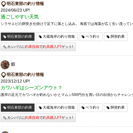
明石東部の釣り情報
2024/06/23 UP!
過ごしやすい天気
シラサエビの胴突き仕掛けで足下に落とし込み。 海底では海藻が広く生い茂って
明石東部の釣果
大蔵海岸の釣り情報
ベラ釣り
胴突釣果
カンパリに
釣果投稿
で
釣具購入PT
ゲット!
鰕
明石東部の釣り情報
2023/12/12 UP!
カワハギはシーズンアウト？
護岸の足元でカワハギが釣れないかとマムシ500円分を買い日の出頃からチャレン
明石東部の釣果
大蔵海岸の釣り情報
ベラ釣り
胴突釣果
カンパリに
釣果投稿
で
釣具購入PT
ゲット!