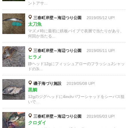
ントアサ...
三春町岸壁～海辺つり公園
2019/05/12 UP!
太刀魚
マズメ時に最初に鉄板バイブで表層で当たりがあり、
何回か当たる...
三春町岸壁～海辺つり公園
2019/05/11 UP!
ヒラメ
静ヘッド12gにフィッシュアローのフラッシュJシャッ
ドの3i...
磯子海づり施設
2019/05/08 UP!
黒鯛
12gのジグヘッドに4inchパワーシャッドをシーバス狙
いで...
三春町岸壁～海辺つり公園
2019/05/03 UP!
クロダイ