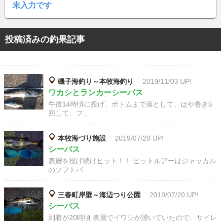
未入力です
投稿済みの釣果記事
磯子海釣り～本牧海釣り
2019/11/03 UP!
ワカシとランカーシーバス
午後14時頃に投げ、ボトムまで落として、はや巻き5
回して、フ...
本牧海づり施設
2019/07/20 UP!
シーバス
表層を投げ続けヒット！！ ヒットルアーはジャッカル
のソフトバ...
三春町岸壁～海辺つり公園
2019/07/20 UP!
シーバス
到着が20時頃 表層でイワシが湧いていたので、サイレ