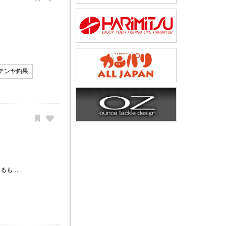
テンヤ釣果
けるも…