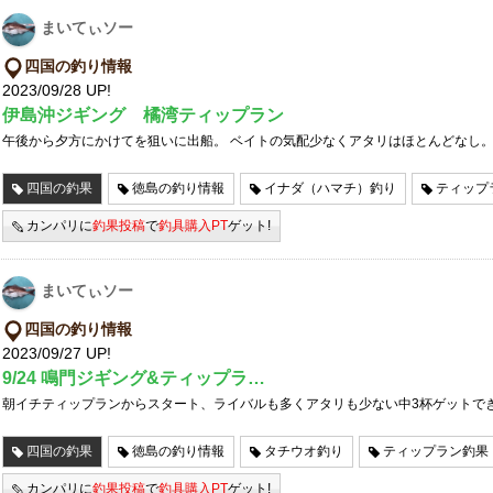
まいてぃソー
四国の釣り情報
2023/09/28 UP!
伊島沖ジギング 橘湾ティップラン
午後から夕方にかけてを狙いに出船。 ベイトの気配少なくアタリはほとんどなし。
四国の釣果
徳島の釣り情報
イナダ（ハマチ）釣り
ティップ
カンパリに
釣果投稿
で
釣具購入PT
ゲット!
まいてぃソー
四国の釣り情報
2023/09/27 UP!
9/24 鳴門ジギング&ティップラ…
朝イチティップランからスタート、ライバルも多くアタリも少ない中3杯ゲットで
四国の釣果
徳島の釣り情報
タチウオ釣り
ティップラン釣果
カンパリに
釣果投稿
で
釣具購入PT
ゲット!