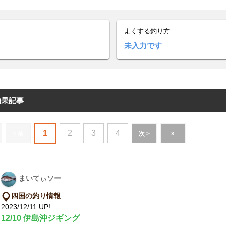
よくする釣り方
未入力です
釣果記事
1
2
3
4
»
< 前
次 >
まいてぃソー
四国の釣り情報
2023/12/11 UP!
12/10 伊島沖ジギング