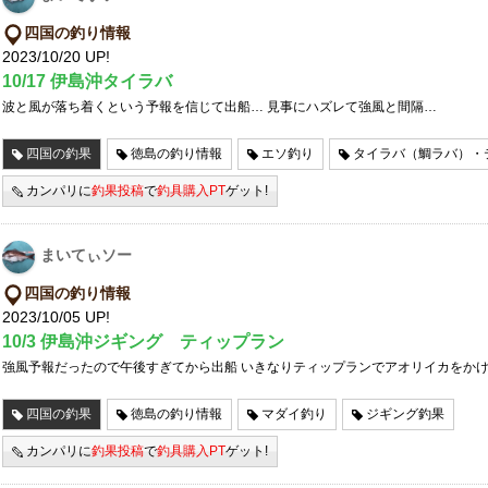
四国の釣り情報
2023/10/20 UP!
10/17 伊島沖タイラバ
波と風が落ち着くという予報を信じて出船… 見事にハズレて強風と間隔…
四国の釣果
徳島の釣り情報
エソ釣り
タイラバ（鯛ラバ）・
カンパリに
釣果投稿
で
釣具購入PT
ゲット!
まいてぃソー
四国の釣り情報
2023/10/05 UP!
10/3 伊島沖ジギング ティップラン
強風予報だったので午後すぎてから出船 いきなりティップランでアオリイカをか
四国の釣果
徳島の釣り情報
マダイ釣り
ジギング釣果
カンパリに
釣果投稿
で
釣具購入PT
ゲット!