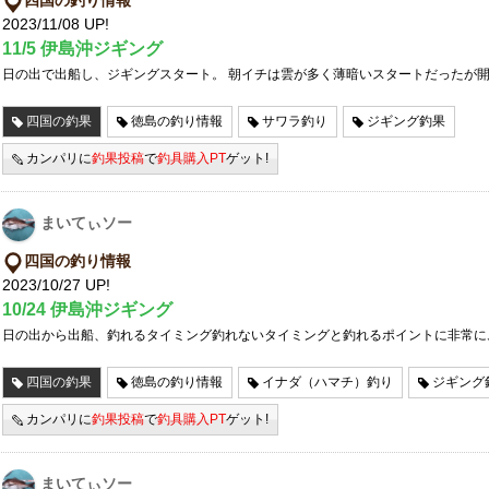
四国の釣り情報
2023/11/08 UP!
11/5 伊島沖ジギング
日の出で出船し、ジギングスタート。 朝イチは雲が多く薄暗いスタートだったが開
四国の釣果
徳島の釣り情報
サワラ釣り
ジギング釣果
カンパリに
釣果投稿
で
釣具購入PT
ゲット!
まいてぃソー
四国の釣り情報
2023/10/27 UP!
10/24 伊島沖ジギング
日の出から出船、釣れるタイミング釣れないタイミングと釣れるポイントに非常に
四国の釣果
徳島の釣り情報
イナダ（ハマチ）釣り
ジギング
カンパリに
釣果投稿
で
釣具購入PT
ゲット!
まいてぃソー