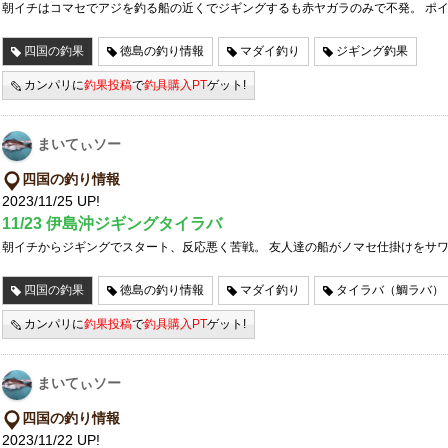
朝イチはコマセでアジを釣る船の近くでジギングするも赤ヤガラのみで不発。 ポ
四国の釣果
徳島の釣り情報
マダイ釣り
ジギング釣果
カンパリに
釣果投稿
で
釣具購入PT
ゲット!
まいてぃソー
四国の釣り情報
2023/11/25 UP!
11/23 伊島沖ジギングタイラバ
朝イチからジギングでスタート、反応悪く苦戦。 友人達の船がノマセ仕掛けをサ
四国の釣果
徳島の釣り情報
マダイ釣り
タイラバ（鯛ラバ）
カンパリに
釣果投稿
で
釣具購入PT
ゲット!
まいてぃソー
四国の釣り情報
2023/11/22 UP!