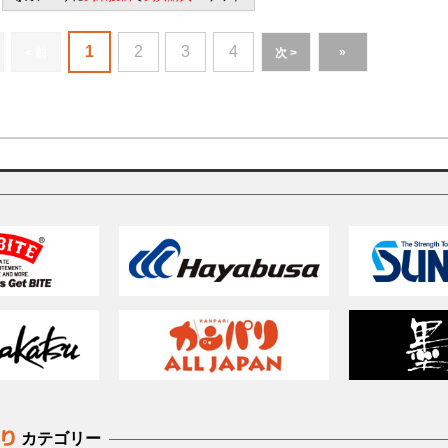
1
2
3
4
»
< 前
次 >
カテゴリー