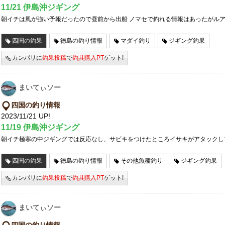
11/21 伊島沖ジギング
朝イチは風が強い予報だったので昼前から出船 ノマセで釣れる情報はあったがル
四国の釣果
徳島の釣り情報
マダイ釣り
ジギング釣果
カンパリに
釣果投稿
で
釣具購入PT
ゲット!
まいてぃソー
四国の釣り情報
2023/11/21 UP!
11/19 伊島沖ジギング
朝イチ極寒の中ジギングでは反応なし、サビキをつけたところイサキがアタックし
四国の釣果
徳島の釣り情報
その他魚種釣り
ジギング釣果
カンパリに
釣果投稿
で
釣具購入PT
ゲット!
まいてぃソー