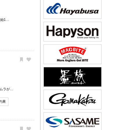
始1…
ムラが…
釣果