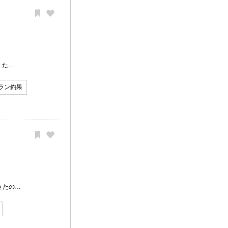
 た…
ラン釣果
きたの…