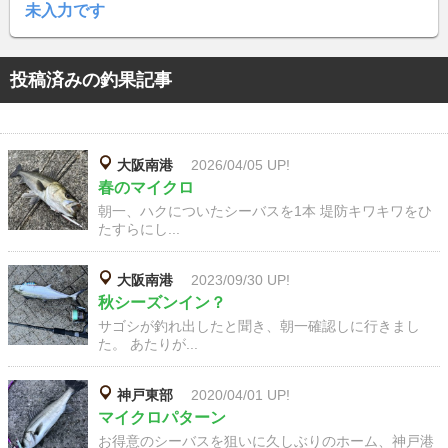
未入力です
投稿済みの釣果記事
大阪南港
2026/04/05 UP!
春のマイクロ
朝一、ハクについたシーバスを1本 堤防キワキワをひ
たすらにし...
大阪南港
2023/09/30 UP!
秋シーズンイン？
サゴシが釣れ出したと聞き、朝一確認しに行きまし
た。 あたりが...
神戸東部
2020/04/01 UP!
マイクロパターン
お得意のシーバスを狙いに久しぶりのホーム、神戸港