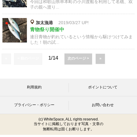
今回は和歌山県串本町の小川渡船を利用して名礁、双
子の親へ渡り...
加太漁港
2019/03/27 UP!
青物祭り開催中
連日青物が釣れているという情報から駆けつけてみま
した！朝の試...
1/14
«
< 前のページ
次のページ >
»
利用規約
ポイントについて
プライバシー・ポリシー
お問い合わせ
(c) WhiteSpace, ALL rights reserved.
当サイトに掲載しております写真・文章の
無断転用は固くお断りします。