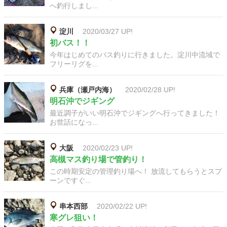
へ釣行しまし...
淀川
2020/03/27 UP!
初バス！！
今年はじめてのバス釣りに行きました。淀川中流域で
フリーリグを...
兵庫（瀬戸内海）
2020/02/28 UP!
明石沖でジギング
最近調子がいい明石沖でジギングへ行ってきました！
お世話になっ...
大阪
2020/02/23 UP!
高槻マス釣り場で管釣り！
この時期安定の管理釣り場へ！ 放流してもらうとスプ
ーンですぐ...
串本西部
2020/02/22 UP!
寒グレ狙い！