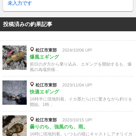
未入力です
投稿済みの釣果記事
松江市東部
2024/10/06 UP!
爆風エギング
前日の夕方から乗り込み、エギングを開始するも、爆
風の為場所移...
松江市東部
2023/11/04 UP!
快適エギング
16時半に現地到着。イカ墨だらけに驚きながら釣りを
開始。1時...
松江市東部
2023/10/15 UP!
曇りのち、強風のち、雨。
16時に現地到着。いつもの様にキャストしアオリイカ