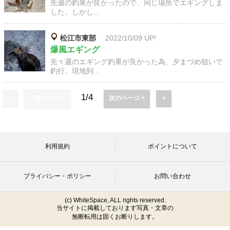
先週の釣果が良かったので、同じ場所でエギングしま
した。しかし...
松江市東部
2022/10/09 UP!
爆風エギング
先々週のエギング釣果が良かった為、夕まづめ狙いで
釣行。現地到...
1/4
«
< 前のページ
次のページ >
»
利用規約
ポイントについて
プライバシー・ポリシー
お問い合わせ
(c) WhiteSpace, ALL rights reserved.
当サイトに掲載しております写真・文章の
無断転用は固くお断りします。