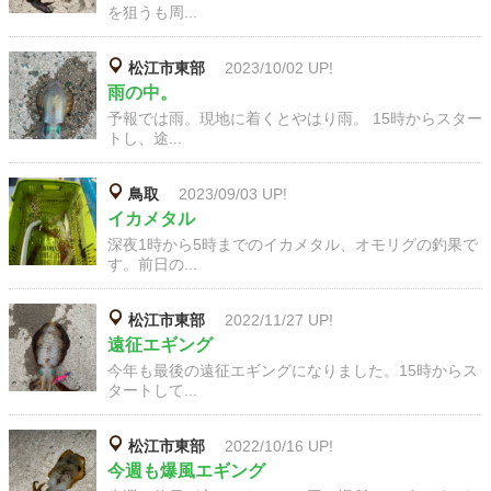
を狙うも周...
松江市東部
2023/10/02 UP!
雨の中。
予報では雨。現地に着くとやはり雨。 15時からスター
トし、途...
鳥取
2023/09/03 UP!
イカメタル
深夜1時から5時までのイカメタル、オモリグの釣果で
す。前日の...
松江市東部
2022/11/27 UP!
遠征エギング
今年も最後の遠征エギングになりました。15時からス
タートして...
松江市東部
2022/10/16 UP!
今週も爆風エギング