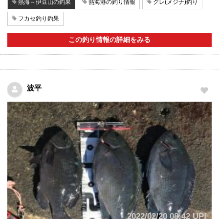
熱海～伊豆山の釣果
熱海港の釣り情報
グレ(メジナ)釣り
フカセ釣り釣果
この釣り情報の詳細をみる
波平
2022/02/20 08:42 UP!