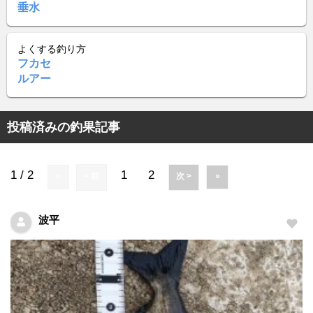
垂水
よくする釣り方
フカセ
ルアー
投稿済みの釣果記事
1 / 2
1
2
«
< 前
次 >
»
波平