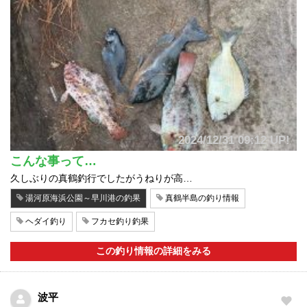
2024/12/31 09:12 UP!
こんな事って…
久しぶりの真鶴釣行でしたがうねりが高…
湯河原海浜公園～早川港の釣果
真鶴半島の釣り情報
ヘダイ釣り
フカセ釣り釣果
この釣り情報の詳細をみる
波平