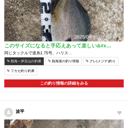
2025/04/05 08:49 UP!
このサイズになると手応えあって楽しい&#x…
同じタックルで道糸1.75号、ハリス…
熱海～伊豆山の釣果
熱海港の釣り情報
グレ(メジナ)釣り
フカセ釣り釣果
この釣り情報の詳細をみる
波平