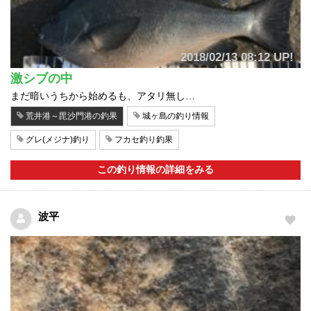
2018/02/13 08:12 UP!
激シブの中
まだ暗いうちから始めるも、アタリ無し…
荒井港～毘沙門港の釣果
城ヶ島の釣り情報
グレ(メジナ)釣り
フカセ釣り釣果
この釣り情報の詳細をみる
波平