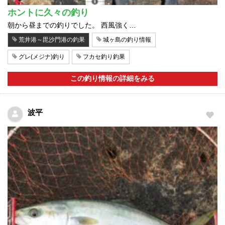
ホントに久々の釣り
朝から昼までの釣りでした。 西風強く…
荒井港～毘沙門港の釣果
城ヶ島の釣り情報
グレ(メジナ)釣り
フカセ釣り釣果
この釣り情報の詳細をみる
波平