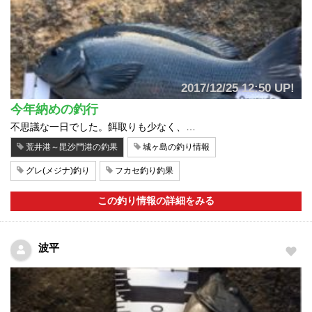
2017/12/25 12:50 UP!
今年納めの釣行
不思議な一日でした。餌取りも少なく、…
荒井港～毘沙門港の釣果
城ヶ島の釣り情報
グレ(メジナ)釣り
フカセ釣り釣果
この釣り情報の詳細をみる
波平