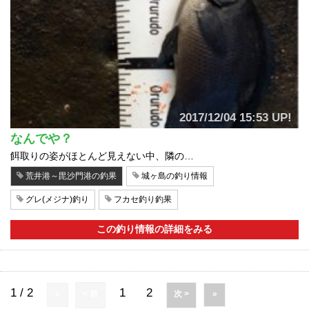
2017/12/04 15:53 UP!
なんでや？
餌取りの姿がほとんど見えない中、隣の…
荒井港～毘沙門港の釣果
城ヶ島の釣り情報
グレ(メジナ)釣り
フカセ釣り釣果
この釣り情報の詳細をみる
1 / 2
1
2
«
< 前
次 >
»