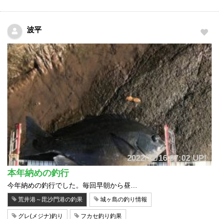
波平
2022/12/16 07:02 UP!
本年納めの釣行
今年納めの釣行でした。毎回早朝から昼…
荒井港～毘沙門港の釣果
城ヶ島の釣り情報
グレ(メジナ)釣り
フカセ釣り釣果