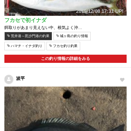
2019/12/08 17:31 UP!
フカセで初イナダ
餌取りがあまり見えない中、根気よく沖…
荒井港～毘沙門港の釣果
城ヶ島の釣り情報
ハマチ・イナダ釣り
フカセ釣り釣果
この釣り情報の詳細をみる
波平