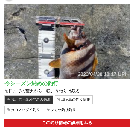
2023/04/30 10:17 UP!
今シーズン納めの釣行
前日までの荒天から一転、うねりは残る…
荒井港～毘沙門港の釣果
城ヶ島の釣り情報
タカノハダイ釣り
フカセ釣り釣果
この釣り情報の詳細をみる