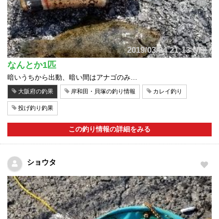
2019/03/24 21:13 UP!
なんとか1匹
暗いうちから出動、暗い間はアナゴのみ…
大阪府の釣果
岸和田・貝塚の釣り情報
カレイ釣り
投げ釣り釣果
この釣り情報の詳細をみる
ショウタ