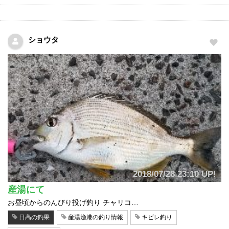
ショウタ
2018/07/28 23:10 UP!
産湯にて
お昼頃からのんびり投げ釣り チャリコ…
日高の釣果
産湯漁港の釣り情報
キビレ釣り