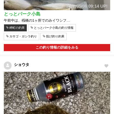
2018/05/06 09:14 UP!
とっとパーク小島
午前中は、桟橋の1ヶ所でのみイワシフ…
岬町の釣果
とっとパーク小島の釣り情報
カサゴ・ガシラ釣り
投げ釣り釣果
この釣り情報の詳細をみる
ショウタ