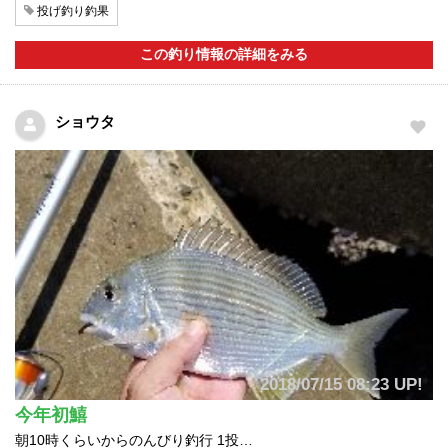
投げ釣り釣果
この釣り情報の詳細をみる
ショウタ
2018/07/15 08:23 UP!
今年初鱚
朝10時くらいからのんびり釣行 1投…