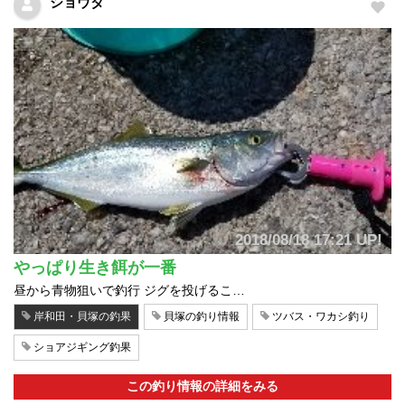
ショウタ
2018/08/18 17:21 UP!
やっぱり生き餌が一番
昼から青物狙いで釣行 ジグを投げるこ…
岸和田・貝塚の釣果
貝塚の釣り情報
ツバス・ワカシ釣り
ショアジギング釣果
この釣り情報の詳細をみる