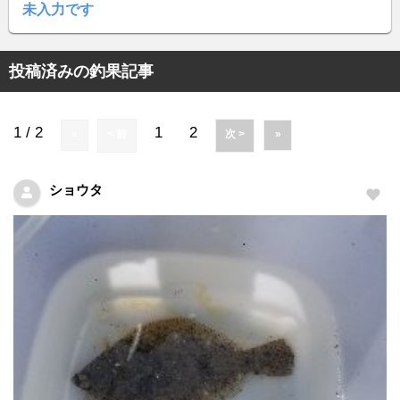
未入力です
投稿済みの釣果記事
1 / 2
1
2
«
< 前
次 >
»
ショウタ