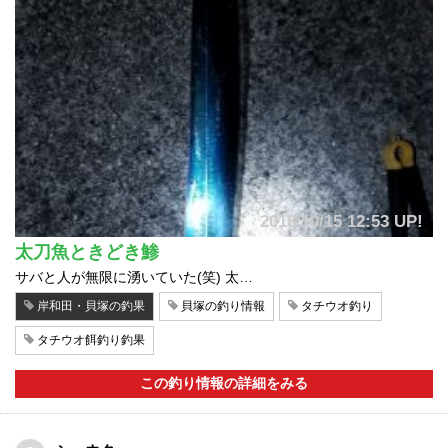
2018/10/15 12:53 UP!
太刀魚ときどき鯵
サバと人が無限に湧いていた(笑) 太…
岸和田・貝塚の釣果
貝塚の釣り情報
タチウオ釣り
タチウオ餌釣り釣果
この釣り情報の詳細をみる