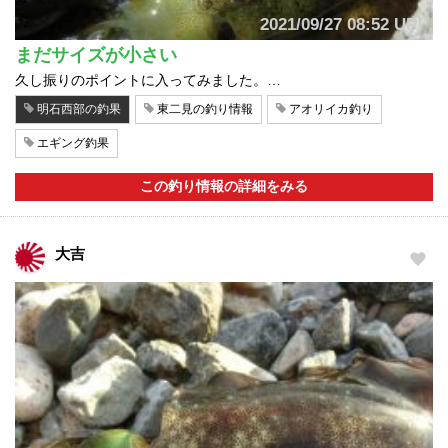
2021/09/27 08:52 UP!
まだサイズが小さい
久し振りのポイントに入ってみました。…
明石西部の釣果
東二見の釣り情報
アオリイカ釣り
エギング釣果
この釣り情報の詳細をみる
大吉