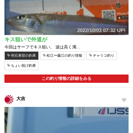
2022/10/03 07:32 UP!
キス狙いで外道が
今回はサーフでキス狙い。 波は高く濁…
明石東部の釣果
松江〜藤江の釣り情報
チャリコ釣り
ちょい投げ釣果
この釣り情報の詳細をみる
大吉