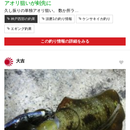
アオリ狙いが剣先に
久し振りの単独アオリ狙い。 数か所ラ…
神戸西部の釣果
須磨1の釣り情報
ケンサキイカ釣り
エギング釣果
この釣り情報の詳細をみる
大吉