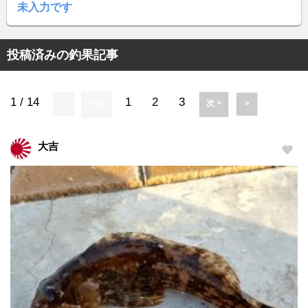
未入力です
投稿済みの釣果記事
1 / 14
1
2
3
«
< 前
次 >
»
大吉