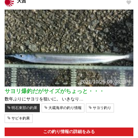
大吉
2021/10/25 09:08 UP!
サヨリ爆釣だがサイズがちょっと・・・
数年ぶりにサヨリを狙いに。 いきなり…
明石東部の釣果
大蔵海岸の釣り情報
サヨリ釣り
サビキ釣果
この釣り情報の詳細をみる