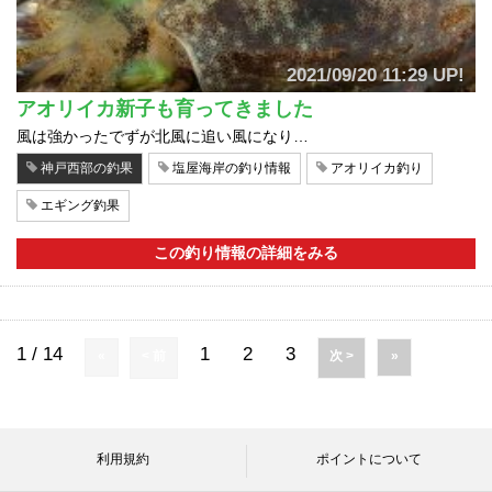
2021/09/20 11:29 UP!
アオリイカ新子も育ってきました
風は強かったでずが北風に追い風になり…
神戸西部の釣果
塩屋海岸の釣り情報
アオリイカ釣り
エギング釣果
この釣り情報の詳細をみる
1 / 14
1
2
3
«
< 前
次 >
»
利用規約
ポイントについて