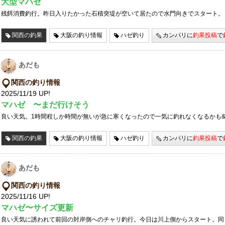
大型マハゼ
残餌消費釣行。昨日入りたかった石積突堤が空いて居たので水門向きでスタート。
関西の釣果
大阪の釣り情報
ハゼ釣り
カンパリに
釣果投稿
で
あだも
関西の釣り情報
2025/11/19 UP!
マハゼ 〜まだ行けそう
良い天気。1時間程しか時間が無いが急に寒くなったので一気に釣れなくなるかも&
関西の釣果
大阪の釣り情報
ハゼ釣り
カンパリに
釣果投稿
で
あだも
関西の釣り情報
2025/11/16 UP!
マハゼ〜サイズ更新
良い天気に誘われて前回の対岸側へのチャリ釣行。今日は川上側からスタート。同