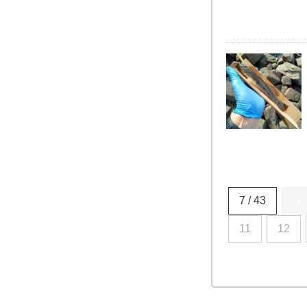
7 / 43
«
11
12