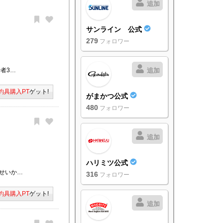
追加
サンライン 公式
279
フォロワー
者3…
追加
釣具購入PT
ゲット!
がまかつ公式
480
フォロワー
追加
ハリミツ公式
せいか…
316
フォロワー
釣具購入PT
ゲット!
追加