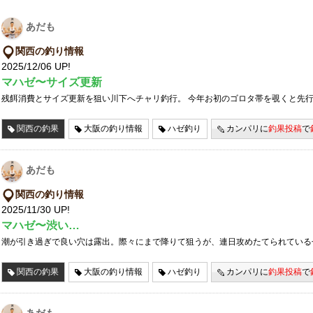
あだも
関西の釣り情報
2025/12/06 UP!
マハゼ〜サイズ更新
残餌消費とサイズ更新を狙い川下へチャリ釣行。 今年お初のゴロタ帯を覗くと先行
関西の釣果
大阪の釣り情報
ハゼ釣り
カンパリに
釣果投稿
で
あだも
関西の釣り情報
2025/11/30 UP!
マハゼ〜渋い…
潮が引き過ぎで良い穴は露出。際々にまで降りて狙うが、連日攻めたてられている
関西の釣果
大阪の釣り情報
ハゼ釣り
カンパリに
釣果投稿
で