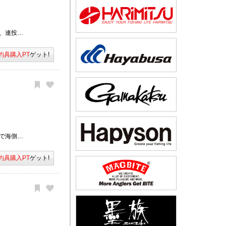
、連投…
釣具購入PT
ゲット!
で海側…
釣具購入PT
ゲット!