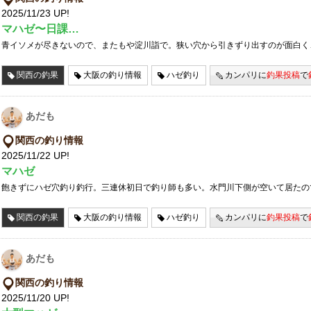
2025/11/23 UP!
マハゼ〜日課…
青イソメが尽きないので、またもや淀川詣で。狭い穴から引きずり出すのが面白く
関西の釣果
大阪の釣り情報
ハゼ釣り
カンパリに
釣果投稿
で
あだも
関西の釣り情報
2025/11/22 UP!
マハゼ
飽きずにハゼ穴釣り釣行。三連休初日で釣り師も多い。水門川下側が空いて居たの
関西の釣果
大阪の釣り情報
ハゼ釣り
カンパリに
釣果投稿
で
あだも
関西の釣り情報
2025/11/20 UP!