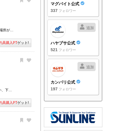
マグバイト公式
337
フォロワー
追加
場所が…
釣具購入PT
ゲット!
ハヤブサ公式
521
フォロワー
追加
カンパリ公式
197
フォロワー
い、下…
釣具購入PT
ゲット!