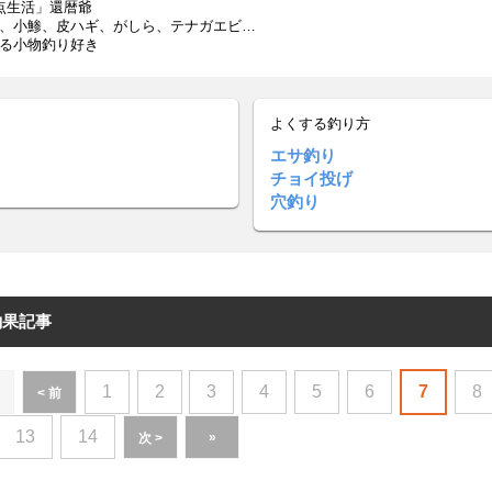
点生活」還暦爺
、小鯵、皮ハギ、がしら、テナガエビ…
る小物釣り好き
よくする釣り方
エサ釣り
チョイ投げ
穴釣り
釣果記事
1
2
3
4
5
6
7
8
< 前
13
14
»
次 >