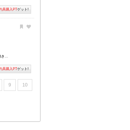
釣具購入PT
ゲット!
動き…
釣具購入PT
ゲット!
9
10