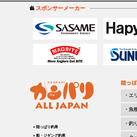
スポンサーメーカー
・エ
・魚
・釣
» 陸っぱり釣果
» 船・ジギング釣果