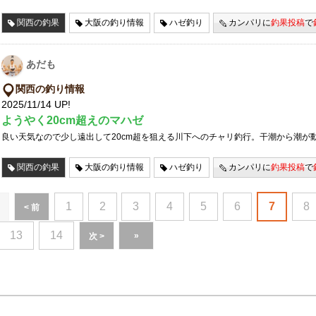
関西の釣果
大阪の釣り情報
ハゼ釣り
カンパリに
釣果投稿
で
あだも
関西の釣り情報
2025/11/14 UP!
ようやく20cm超えのマハゼ
良い天気なので少し遠出して20cm超を狙える川下へのチャリ釣行。干潮から潮が
関西の釣果
大阪の釣り情報
ハゼ釣り
カンパリに
釣果投稿
で
1
2
3
4
5
6
7
8
< 前
13
14
»
次 >