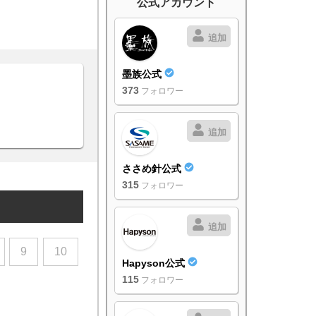
公式アカウント
追加
墨族公式
373
フォロワー
追加
ささめ針公式
315
フォロワー
追加
9
10
Hapyson公式
115
フォロワー