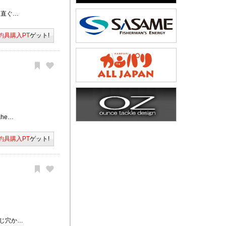
 直ぐ…
釣具購入PT
ゲット!
he…
釣具購入PT
ゲット!
じ穴か…