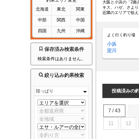
釣果エリア変更
大阪と小浜の「2拠
キス、ハゼ、さより
北海道
東北
関東
近隣のエリアで狙え
中部
関西
中国
四国
九州
沖縄
よく行く釣り場
小浜
保存済み検索条件
淀川
検索条件はありません。
絞り込み釣果検索
投稿済みの
陸っぱり
7 / 43
«
11
12