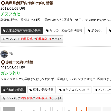
兵庫県(瀬戸内海側)の釣り情報
2019/05/05 UP!
チヌフカセ
朝9時に開始。 昼頃までは1匹。 昼からはもう1匹追加で終了。 チヌは釣れなかっ
兵庫県(瀬戸内海側)の釣果
たつの・相生の釣り情報
ボラ釣り
カンパリに
釣果投稿
で
釣具購入PT
ゲット!
福
赤穂市の釣り情報
2019/05/04 UP!
ガシラ釣り
ショアジギングで昼頃まではして釣れず、昼頃よりメバリングに変えて2匹釣れま
赤穂市の釣果
福浦の釣り情報
タケノコメバル釣り
メバリン
カンパリに
釣果投稿
で
釣具購入PT
ゲット!