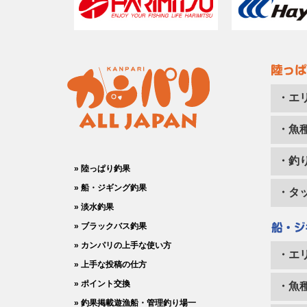
・エ
・魚
・釣
» 陸っぱり釣果
» 船・ジギング釣果
・タ
» 淡水釣果
» ブラックバス釣果
» カンパリの上手な使い方
・エ
» 上手な投稿の仕方
» ポイント交換
・魚
» 釣果掲載遊漁船・管理釣り場一