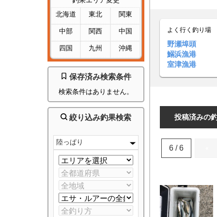
釣果エリア変更
北海道
東北
関東
よく行く釣り場
中部
関西
中国
野瀬埠頭
四国
九州
沖縄
鰯浜漁港
室津漁港
保存済み検索条件
検索条件はありません。
投稿済みの
絞り込み釣果検索
陸っぱり
6 / 6
«