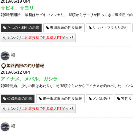
2019/05/19 UP!
サビキ、サヨリ
朝9時半開始。 最初はサビキでママカリ。 昼頃からサヨリが回ってきて遠投用で
たつの・相生の釣果
野瀬埠頭の釣り情報
サッパ・ママカリ釣り
カンパリに
釣果投稿
で
釣具購入PT
ゲット!
福
姫路西部の釣り情報
2019/05/12 UP!
アイナメ、メバル、ガシラ
朝9時開始。 少しの間はあたりないが昼頃ぐらいからアイナメが釣れ出した。メバ
姫路西部の釣果
網干浜北東面の釣り情報
メバル釣り
穴釣り
カンパリに
釣果投稿
で
釣具購入PT
ゲット!
福