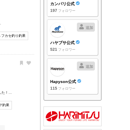
カンパリ公式
197
フォロワー
…
追加
フカセ釣り釣果
ハヤブサ公式
521
フォロワー
追加
Hapyson公式
115
フォロワー
した！…
グ釣果