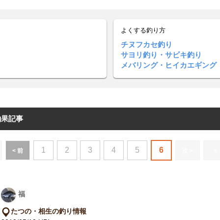
よくする釣り方
チヌフカセ釣り
サヨリ釣り・サビキ釣り
メバリング・ヒイカエギング
釣果記事
1
2
3
4
5
6
»
< 前
次 >
福
たつの・相生の釣り情報