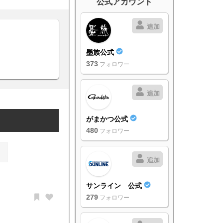
公式アカウント
追加
墨族公式
373
フォロワー
追加
がまかつ公式
480
フォロワー
追加
サンライン 公式
279
フォロワー