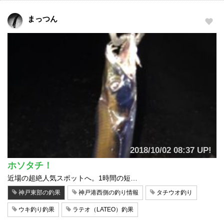
まっつん
2018/10/02 08:37 UP!
ホソタチ！
近場の超絶人気スポットへ。1時間の短…
神戸東部の釣果
神戸港西側の釣り情報
タチウオ釣り
ウキ釣り釣果
ラテオ（LATEO）釣果