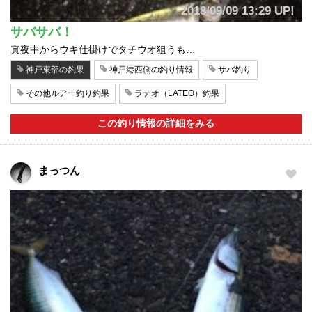
2018/09/09 13:29 UP!
サバサバ！
真夜中からウキ仕掛けでタチウオ狙うも…
神戸東部の釣果
神戸港西側の釣り情報
サバ釣り
その他ルアー釣り釣果
ラテオ（LATEO）釣果
この釣り情報の詳細をみる
まっつん