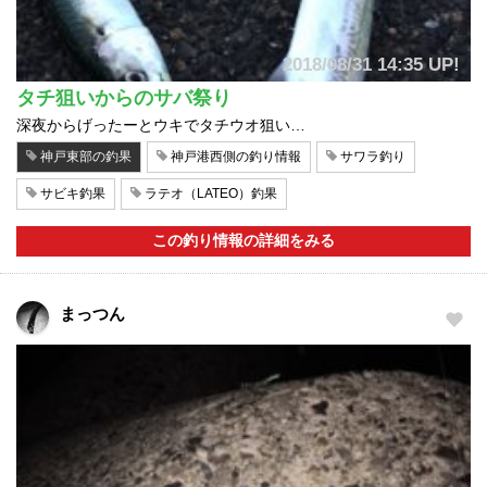
2018/08/31 14:35 UP!
タチ狙いからのサバ祭り
深夜からげったーとウキでタチウオ狙い…
神戸東部の釣果
神戸港西側の釣り情報
サワラ釣り
サビキ釣果
ラテオ（LATEO）釣果
この釣り情報の詳細をみる
まっつん