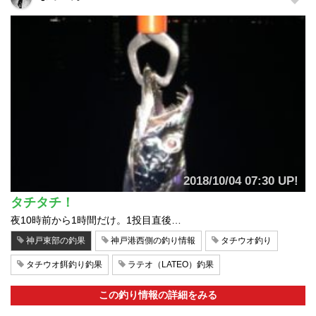
2018/10/04 07:30 UP!
タチタチ！
夜10時前から1時間だけ。1投目直後…
神戸東部の釣果
神戸港西側の釣り情報
タチウオ釣り
タチウオ餌釣り釣果
ラテオ（LATEO）釣果
この釣り情報の詳細をみる