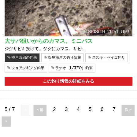
2018/08/19 11:51 UP!
大サバ狙いからのカマス、ミニバス
ジグサビキ投げて、ジグにカマス、サビ…
神戸西部の釣果
塩屋海岸の釣り情報
スズキ・セイゴ釣り
ショアジギング釣果
ラテオ（LATEO）釣果
この釣り情報の詳細をみる
5 / 7
2
3
4
5
6
7
«
< 前
次 >
»