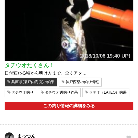
2018/10/06 19:40 UP!
タチウオたくさん！
日付変わる頃から明け方まで。全くアタ…
兵庫県(瀬戸内海側)の釣果
神戸西部の釣り情報
タチウオ釣り
タチウオ餌釣り釣果
ラテオ（LATEO）釣果
この釣り情報の詳細をみる
まっつん