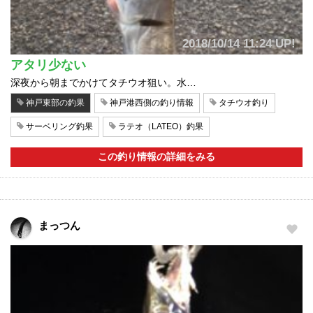
2018/10/14 11:24 UP!
アタリ少ない
深夜から朝までかけてタチウオ狙い。水…
神戸東部の釣果
神戸港西側の釣り情報
タチウオ釣り
サーベリング釣果
ラテオ（LATEO）釣果
この釣り情報の詳細をみる
まっつん