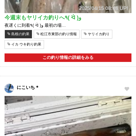
2025/04/15 08:46 UP!
今週末もヤリイカ釣りへ٩( ᐛ )و
夜遅くに到着٩( ᐛ )و 最初の場…
島根の釣果
松江市東部の釣り情報
ヤリイカ釣り
イカ ウキ釣り釣果
この釣り情報の詳細をみる
にこいち＊