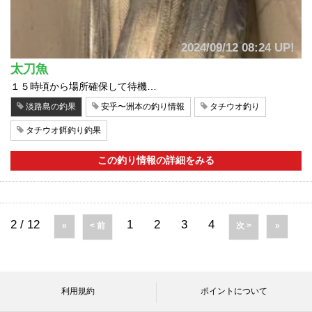
2024/09/12 08:24 UP!
太刀魚
１５時頃から場所確保して待機…
淡路島の釣果
安乎〜洲本の釣り情報
タチウオ釣り
タチウオ餌釣り釣果
この釣り情報の詳細をみる
2 / 12
1
2
3
4
«
< 前
次 >
»
利用規約
ポイントについて