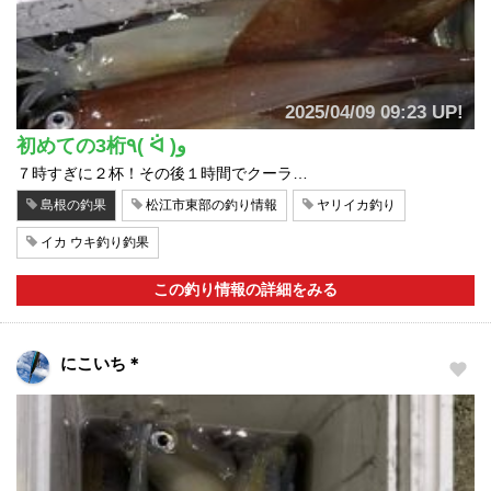
2025/04/09 09:23 UP!
初めての3桁٩( ᐛ )و
７時すぎに２杯！その後１時間でクーラ…
島根の釣果
松江市東部の釣り情報
ヤリイカ釣り
イカ ウキ釣り釣果
この釣り情報の詳細をみる
にこいち＊