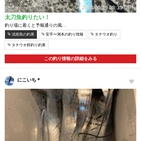
2024/09/25 08:39 UP!
太刀魚釣りたい！
釣り場に着くと予報通りの風…
淡路島の釣果
安乎〜洲本の釣り情報
タチウオ釣り
タチウオ餌釣り釣果
この釣り情報の詳細をみる
にこいち＊