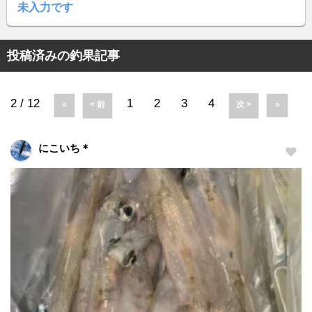
未入力です
投稿済みの釣果記事
2 / 12
1
2
3
4
«
< 前
次 >
»
にこいち＊