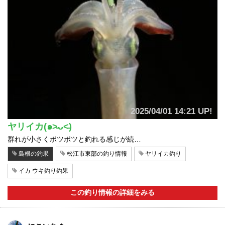
2025/04/01 14:21 UP!
ヤリイカ(๑˃̵ᴗ˂̵)
群れが小さくポツポツと釣れる感じが続…
島根の釣果
松江市東部の釣り情報
ヤリイカ釣り
イカ ウキ釣り釣果
この釣り情報の詳細をみる