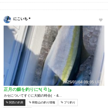
にこいち＊
2025/01/04 09:05 UP!
正月の鰤を釣りに٩( ᐛ )و
カセについてすぐに大鯖の時合( ・&…
関西の釣果
和歌山の釣り情報
ブリ釣り