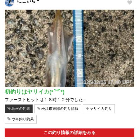
にこいち＊
2025/02/05 17:40 UP!
初釣りはヤリイカ(*´꒳`*)
ファーストヒットは１８時１２分でした…
島根の釣果
松江市東部の釣り情報
ヤリイカ釣り
ウキ釣り釣果
この釣り情報の詳細をみる