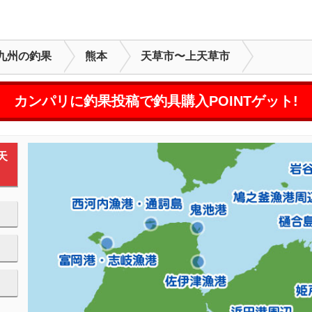
九州の釣果
熊本
天草市〜上天草市
カンパリに釣果投稿で釣具購入POINTゲット!
天