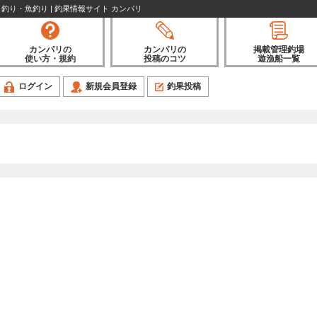
り 釣り・魚釣り | 釣果情報サイト カンパリ
カンパリの
カンパリの
掲載管理釣場
使い方・規約
投稿のコツ
遊漁船一覧
ログイン
新規会員登録
釣果投稿