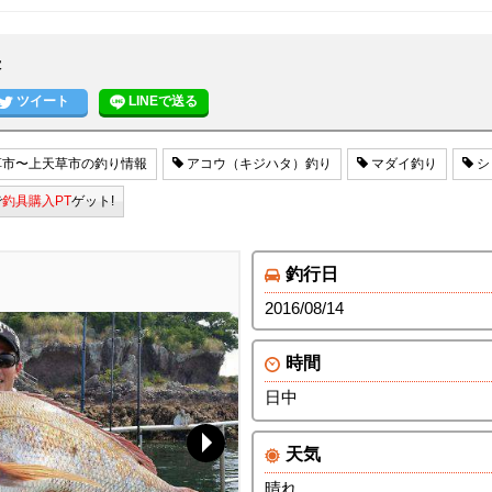
果
ツイート
LINEで送る
市〜上天草市の釣り情報
アコウ（キジハタ）釣り
マダイ釣り
シ
で
釣具購入PT
ゲット!
釣行日
2016/08/14
時間
日中
天気
晴れ