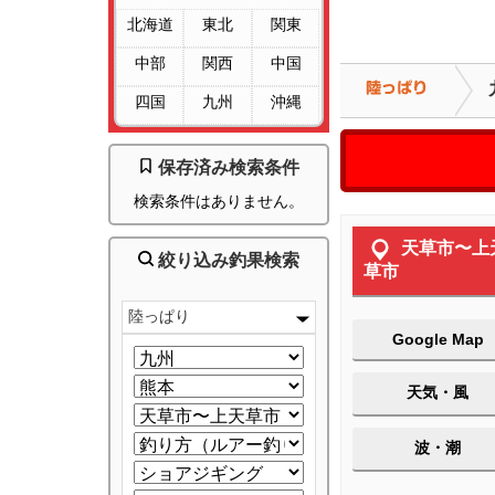
北海道
東北
関東
中部
関西
中国
四国
九州
沖縄
保存済み検索条件
検索条件はありません。
天草市〜上
絞り込み釣果検索
草市
陸っぱり
Google Map
天気・風
波・潮