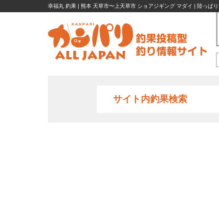
幸福丸 釣果 | 熊本 天草市〜上天草市 ショアジギング マダイ | 陸っぱ
サイト内釣果検索