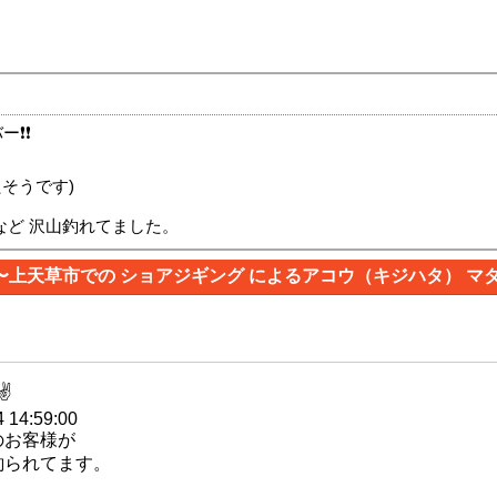
ー❗❗
たそうです)
など 沢山釣れてました。
〜上天草市での ショアジギング によるアコウ（キジハタ） マダ
✌
 14:59:00
のお客様が
釣られてます。