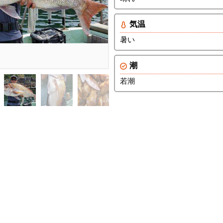
気温
暑い
潮
若潮