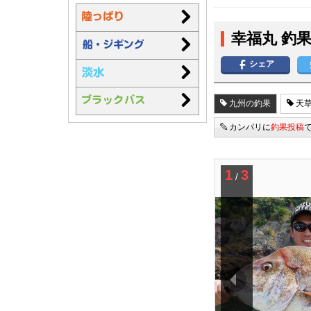
幸福丸 釣
シェア
九州の釣果
天草
カンパリに
釣果投稿
1
3
/