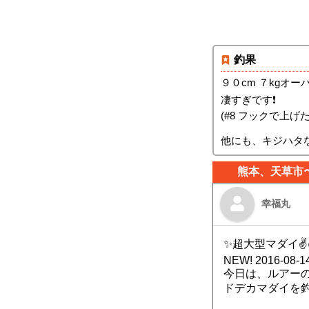
釣果
９０cm ７kgオーバ
凄すぎです❗
(#8 フックで上げ
他にも、キジハタ
熊本、天草市
幸福丸
✨超大型マダイ✌
NEW! 2016-08-14
今日は、ルアー
ドデカマダイを