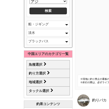
船・ジギング
淡水
ブラックバス
中国エリアのカテゴリ一覧
魚種選択
釣り方選択
※現地に釣り禁止の看板
地域選択
※釣行の際は、必ずライ
タックル選択
釣りバカ
釣果コンテンツ