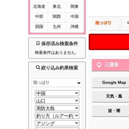
北海道
東北
関東
中部
関西
中国
四国
九州
沖縄
保存済み検索条件
検索条件はありません。
三蒲港
絞り込み釣果検索
陸っぱり
Google Map
天気・風
波・潮