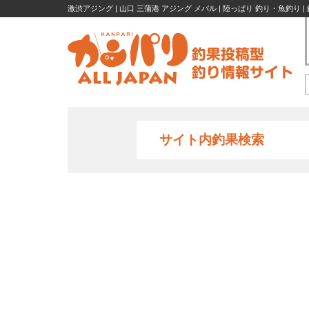
激渋アジング | 山口 三蒲港 アジング メバル | 陸っぱり 釣り・魚釣り 
サイト内釣果検索