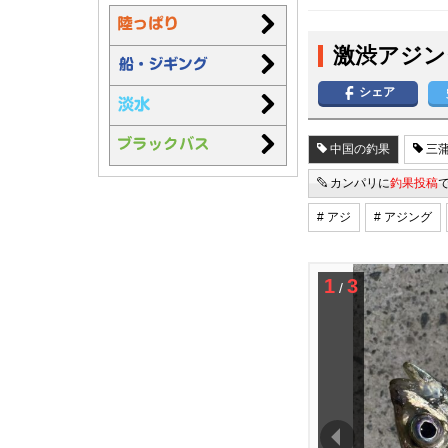
激渋アジン
シェア
中国の釣果
三蒲
カンパリに
釣果投稿
# アジ
# アジング
1
3
/