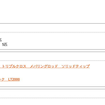
匹
 5匹
 トリプルクロス メバリングロッド ソリッドティップ
ク LT2000