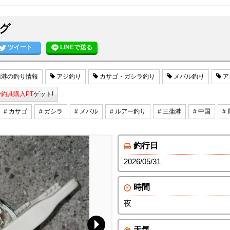
グ
ツイート
LINEで送る
港の釣り情報
アジ釣り
カサゴ・ガシラ釣り
メバル釣り
ア
で
釣具購入PT
ゲット!
# カサゴ
# ガシラ
# メバル
# ルアー釣り
# 三蒲港
# 中国
#
釣行日
2026/05/31
時間
夜
天気