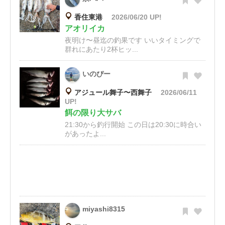
香住東港
2026/06/20 UP!
アオリイカ
夜明け〜昼迄の釣果です いいタイミングで
群れにあたり2杯ヒッ...
いのぴー
アジュール舞子〜西舞子
2026/06/11
UP!
餌の限り大サバ
21:30から釣行開始 この日は20:30に時合い
があったよ...
miyashi8315