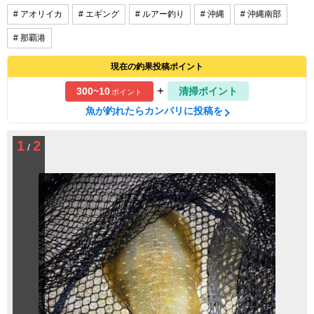
# アオリイカ
# エギング
# ルアー釣り
# 沖縄
# 沖縄南部
# 那覇港
現在の釣果投稿ポイント
+
300~10
清掃ポイント
ポイント
魚が釣れたらカンパリに投稿を
1
2
/