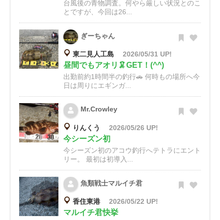
台風後の青物調査。何やら厳しい状況とのこ
とですが、今回は26...
ぎーちゃん
東二見人工島
2026/05/31 UP!
昼間でもアオリ🦑GET！(^^)
出勤前約1時間半の釣行🚗 何時もの場所へ今
日は周りにエギンガ...
Mr.Crowley
りんくう
2026/05/26 UP!
今シーズン初
今シーズン初のアコウ釣行へテトラにエント
リー。 最初は初導入...
魚類戦士マルイチ君
香住東港
2026/05/22 UP!
マルイチ君快挙