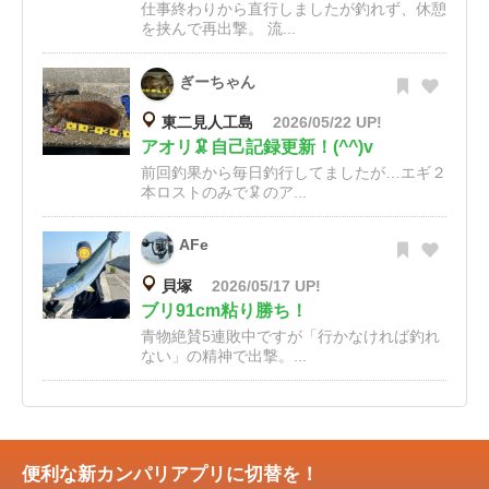
仕事終わりから直行しましたが釣れず、休憩
を挟んで再出撃。 流...
ぎーちゃん
東二見人工島
2026/05/22 UP!
アオリ🦑自己記録更新！(^^)v
前回釣果から毎日釣行してましたが…エギ２
本ロストのみで🦑のア...
AFe
貝塚
2026/05/17 UP!
ブリ91cm粘り勝ち！
青物絶賛5連敗中ですが「行かなければ釣れ
ない」の精神で出撃。...
便利な新カンパリアプリに切替を！