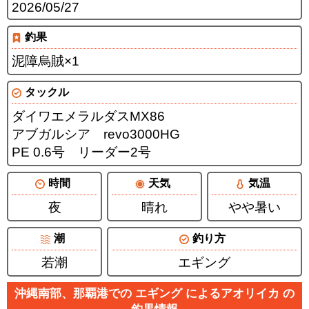
2026/05/27
釣果
泥障烏賊×1
タックル
ダイワエメラルダスMX86
アブガルシア revo3000HG
PE 0.6号 リーダー2号
時間
天気
気温
夜
晴れ
やや暑い
潮
釣り方
若潮
エギング
沖縄南部、那覇港での エギング によるアオリイカ の