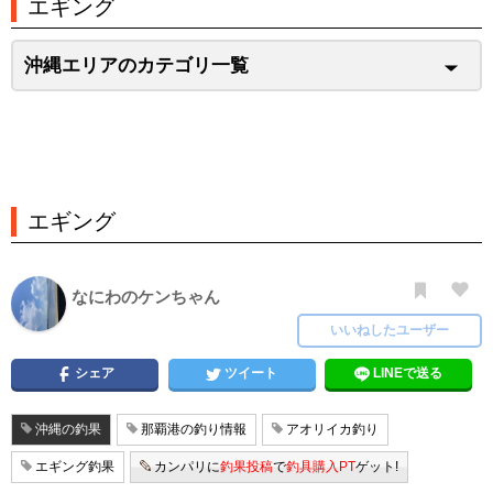
エギング
沖縄エリアのカテゴリ一覧
エギング
なにわのケンちゃん
いいねしたユーザー
シェア
ツイート
LINEで送る
沖縄の釣果
那覇港の釣り情報
アオリイカ釣り
エギング釣果
カンパリに
釣果投稿
で
釣具購入PT
ゲット!