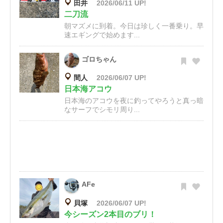
田井
2026/06/11 UP!
二刀流
朝マズメに到着。今日は珍しく一番乗り。早
速エギングで始めます...
ゴロちゃん
間人
2026/06/07 UP!
日本海アコウ
日本海のアコウを夜に釣ってやろうと真っ暗
なサーフでシモリ周り...
AFe
貝塚
2026/06/07 UP!
今シーズン2本目のブリ！