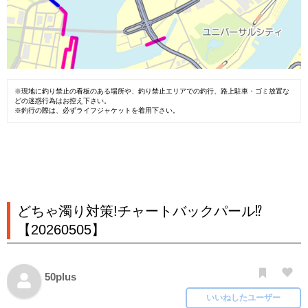
※現地に釣り禁止の看板のある場所や、釣り禁止エリアでの釣行、路上駐車・ゴミ放置な
どの迷惑行為はお控え下さい。
※釣行の際は、必ずライフジャケットを着用下さい。
どちゃ濁り対策!チャートバックパール⁉
【20260505】
50plus
いいねしたユーザー