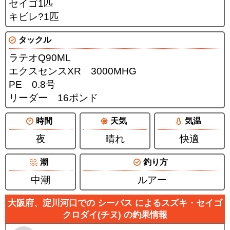
セイゴ1匹
キビレ?1匹
タックル
ラテオQ90ML
エクスセンスXR 3000MHG
PE 0.8号
リーダー 16ポンド
時間
天気
気温
夜
晴れ
快適
潮
釣り方
中潮
ルアー
大阪府、淀川河口での シーバス によるスズキ・セイゴ
クロダイ(チヌ) の釣果情報