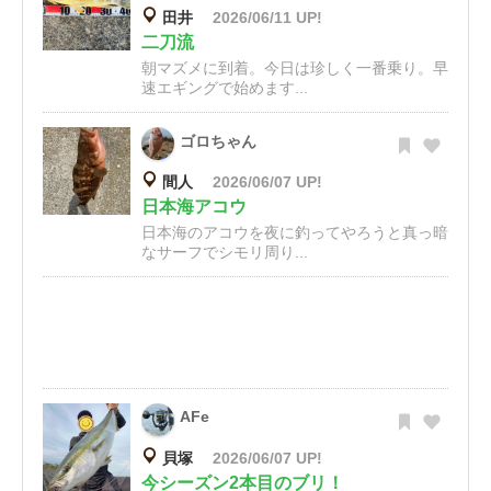
田井
2026/06/11 UP!
二刀流
朝マズメに到着。今日は珍しく一番乗り。早
速エギングで始めます...
ゴロちゃん
間人
2026/06/07 UP!
日本海アコウ
日本海のアコウを夜に釣ってやろうと真っ暗
なサーフでシモリ周り...
AFe
貝塚
2026/06/07 UP!
今シーズン2本目のブリ！