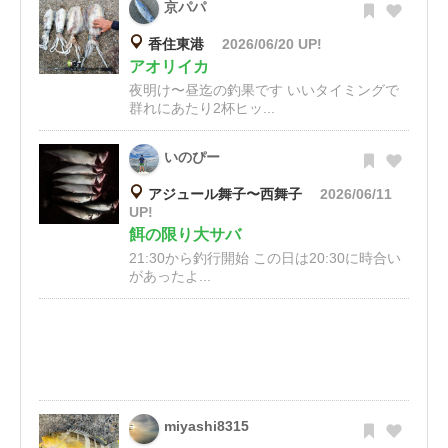
京パパ
香住東港
2026/06/20 UP!
アオリイカ
夜明け〜昼迄の釣果です いいタイミングで
群れにあたり2杯ヒッ...
いのぴー
アジュール舞子〜西舞子
2026/06/11
UP!
餌の限り大サバ
21:30から釣行開始 この日は20:30に時合い
があったよ...
miyashi8315