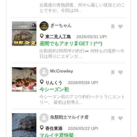
台風後の青物調査。何やら厳しい状況とのこ
とですが、今回は26...
ぎーちゃん
東二見人工島
2026/05/31 UP!
昼間でもアオリ🦑GET！(^^)
出勤前約1時間半の釣行🚗 何時もの場所へ今
日は周りにエギンガ...
Mr.Crowley
りんくう
2026/05/26 UP!
今シーズン初
今シーズン初のアコウ釣行へテトラにエント
リー。 最初は初導入...
魚類戦士マルイチ君
香住東港
2026/05/22 UP!
マルイチ君快挙