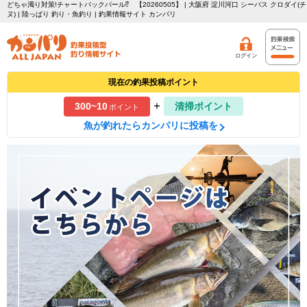
どちゃ濁り対策!チャートバックパール⁉ 【20260505】 | 大阪府 淀川河口 シーバス クロダイ(チ
ヌ) | 陸っぱり 釣り・魚釣り | 釣果情報サイト カンパリ
ログイン
現在の釣果投稿ポイント
+
300~10
清掃ポイント
ポイント
魚が釣れたらカンパリに投稿を