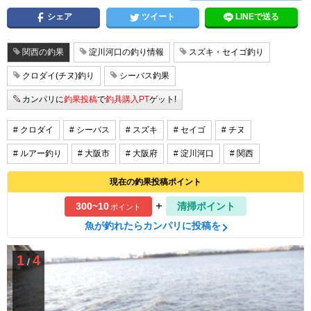
シェア
ツイート
LINEで送る
関西の釣果
淀川河口の釣り情報
スズキ・セイゴ釣り
クロダイ(チヌ)釣り
シーバス釣果
カンパリに
釣果投稿
で
釣具購入PT
ゲット!
# クロダイ
# シーバス
# スズキ
# セイゴ
# チヌ
# ルアー釣り
# 大阪市
# 大阪府
# 淀川河口
# 関西
現在の釣果投稿ポイント
+
300~10
清掃ポイント
ポイント
魚が釣れたらカンパリに投稿を
1
4
/