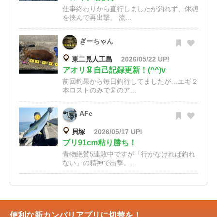
仕事終わりから直行しましたが釣れず、休憩
を挟んで再出撃。 流...
ぎーちゃん
東二見人工島
2026/05/22 UP!
アオリ🦑自己記録更新！(^^)v
前回釣果から毎日釣行してましたが…エギ２
本ロストのみで🦑のア...
AFe
貝塚
2026/05/17 UP!
ブリ91cm粘り勝ち！
青物絶賛5連敗中ですが「行かなければ釣れ
ない」の精神で出撃。...
便利な新カンパリアプリに切替を！