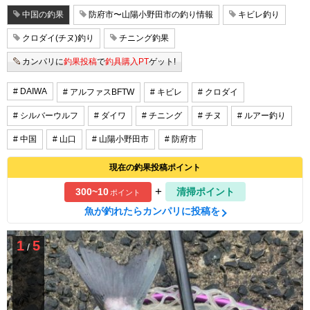
中国の釣果
防府市〜山陽小野田市の釣り情報
キビレ釣り
クロダイ(チヌ)釣り
チニング釣果
カンパリに
釣果投稿
で
釣具購入PT
ゲット!
# DAIWA
# アルファスBFTW
# キビレ
# クロダイ
# シルバーウルフ
# ダイワ
# チニング
# チヌ
# ルアー釣り
# 中国
# 山口
# 山陽小野田市
# 防府市
現在の釣果投稿ポイント
+
300~10
清掃ポイント
ポイント
魚が釣れたらカンパリに投稿を
1
5
/