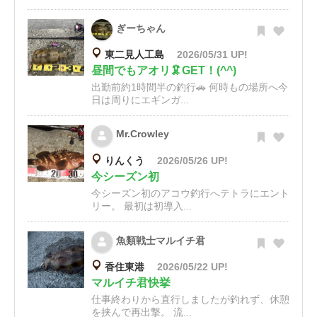
ぎーちゃん
東二見人工島
2026/05/31 UP!
昼間でもアオリ🦑GET！(^^)
出勤前約1時間半の釣行🚗 何時もの場所へ今
日は周りにエギンガ...
Mr.Crowley
りんくう
2026/05/26 UP!
今シーズン初
今シーズン初のアコウ釣行へテトラにエント
リー。 最初は初導入...
魚類戦士マルイチ君
香住東港
2026/05/22 UP!
マルイチ君快挙
仕事終わりから直行しましたが釣れず、休憩
を挟んで再出撃。 流...