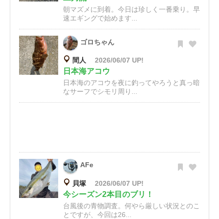
朝マズメに到着。今日は珍しく一番乗り。早
速エギングで始めます...
ゴロちゃん
間人
2026/06/07 UP!
日本海アコウ
日本海のアコウを夜に釣ってやろうと真っ暗
なサーフでシモリ周り...
AFe
貝塚
2026/06/07 UP!
今シーズン2本目のブリ！
台風後の青物調査。何やら厳しい状況とのこ
とですが、今回は26...