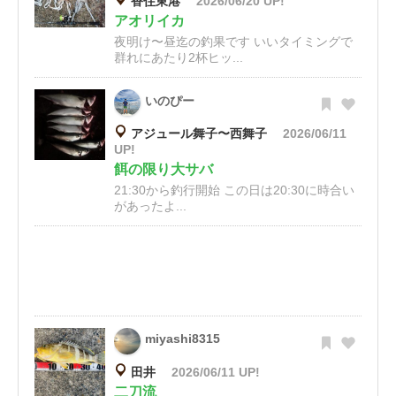
香住東港
2026/06/20 UP!
アオリイカ
夜明け〜昼迄の釣果です いいタイミングで
群れにあたり2杯ヒッ...
いのぴー
アジュール舞子〜西舞子
2026/06/11
UP!
餌の限り大サバ
21:30から釣行開始 この日は20:30に時合い
があったよ...
miyashi8315
田井
2026/06/11 UP!
二刀流