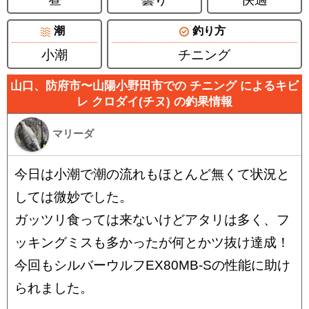
潮
釣り方
小潮
チニング
山口、防府市〜山陽小野田市での チニング によるキビ
レ クロダイ(チヌ) の釣果情報
マリーダ
今日は小潮で潮の流れもほとんど無くて状況と
しては微妙でした。
ガッツリ食っては来ないけどアタリは多く、フ
ッキングミスも多かったが何とかツ抜け達成！
今回もシルバーウルフEX80MB-Sの性能に助け
られました。