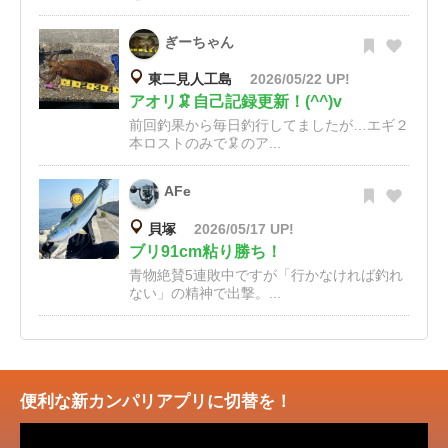
ぎーちゃん
東二見人工島
2026/05/22 UP!
アオリ🦑自己記録更新！(^^)v
前回釣果から毎日釣行してましたが…エギ２
本ロストのみで🦑のア...
AFe
貝塚
2026/05/17 UP!
ブリ91cm粘り勝ち！
青物絶賛5連敗中ですが「行かなければ釣れ
ない」の精神で出撃。...
便利な新カンパリアプリに切替を！