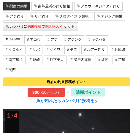
関西の釣果
南芦屋浜の釣り情報
アコウ（キジハタ）釣り
アジ釣り
サバ釣り
クロダイ(チヌ)釣り
アジング釣果
カンパリに
釣果投稿
で
釣具購入PT
ゲット!
# DAIWA
# アコウ
# アジ
# アジング
# キジハタ
# クロダイ
# サバ
# ダイワ
# チヌ
# ルアー釣り
# 兵庫県
# 南芦屋浜
# 尼崎
# 月下美人
# 瀬戸内海側
# 紅牙
# 芦屋
# 関西
現在の釣果投稿ポイント
+
300~10
清掃ポイント
ポイント
魚が釣れたらカンパリに投稿を
1
4
/