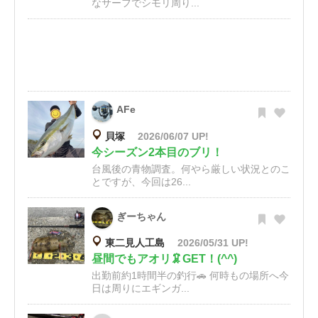
なサーフでシモリ周り...
AFe
貝塚
2026/06/07 UP!
今シーズン2本目のブリ！
台風後の青物調査。何やら厳しい状況とのこ
とですが、今回は26...
ぎーちゃん
東二見人工島
2026/05/31 UP!
昼間でもアオリ🦑GET！(^^)
出勤前約1時間半の釣行🚗 何時もの場所へ今
日は周りにエギンガ...