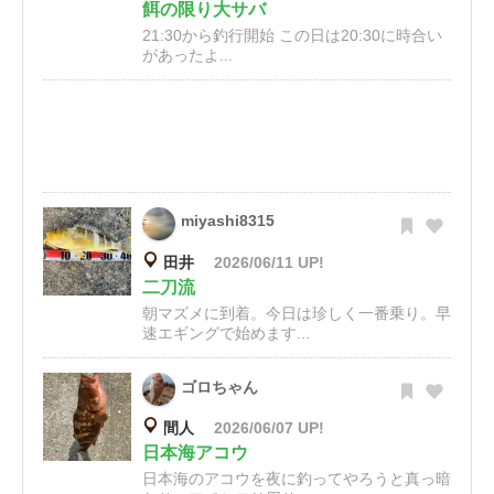
餌の限り大サバ
21:30から釣行開始 この日は20:30に時合い
があったよ...
miyashi8315
田井
2026/06/11 UP!
二刀流
朝マズメに到着。今日は珍しく一番乗り。早
速エギングで始めます...
ゴロちゃん
間人
2026/06/07 UP!
日本海アコウ
日本海のアコウを夜に釣ってやろうと真っ暗