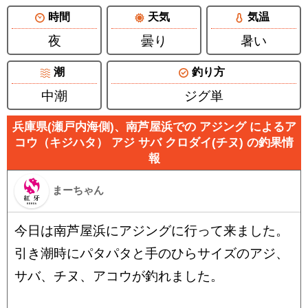
時間
天気
気温
夜
曇り
暑い
潮
釣り方
中潮
ジグ単
兵庫県(瀬戸内海側)、南芦屋浜での アジング によるア
コウ（キジハタ） アジ サバ クロダイ(チヌ) の釣果情
報
まーちゃん
今日は南芦屋浜にアジングに行って来ました。
引き潮時にパタパタと手のひらサイズのアジ、
サバ、チヌ、アコウが釣れました。