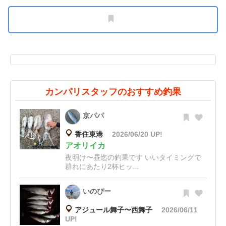
カンパリスタッフのおすすめ釣果
京パパ
香住東港
2026/06/20 UP!
アオリイカ
夜明け〜昼迄の釣果です いいタイミングで
群れにあたり2杯ヒッ...
いのぴー
アジュール舞子〜西舞子
2026/06/11
UP!