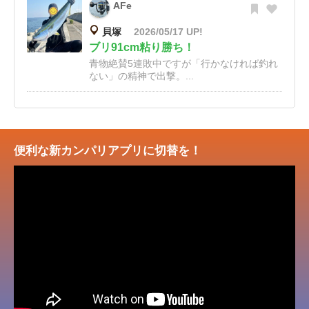
AFe
貝塚
2026/05/17 UP!
ブリ91cm粘り勝ち！
青物絶賛5連敗中ですが「行かなければ釣れ
ない」の精神で出撃。...
便利な新カンパリアプリに切替を！