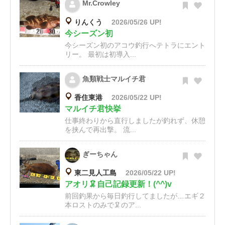
Mr.Crowley
りんくう
2026/05/26 UP!
今シーズン初
今シーズン初のアコウ釣行へテトラにエント
リー。 最初は初導入...
魚類戦士マルイチ君
香住東港
2026/05/22 UP!
マルイチ君快挙
仕事終わりから直行しましたが釣れず、休憩
を挟んで再出撃。 流...
ぎーちゃん
東二見人工島
2026/05/22 UP!
アオリ🦑自己記録更新！(^^)v
前回釣果から毎日釣行してましたが…エギ２
本ロストのみで🦑のア...