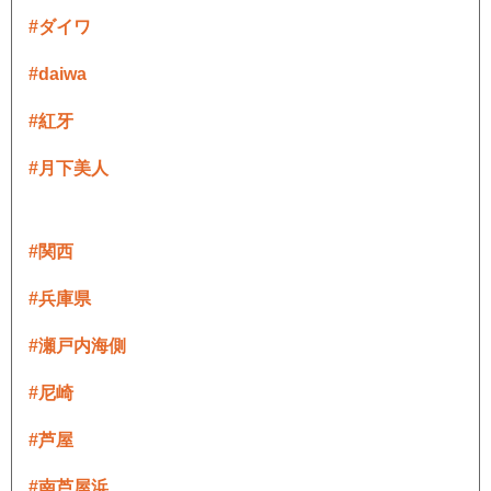
#ダイワ
#daiwa
#紅牙
#月下美人
#関西
#兵庫県
#瀬戸内海側
#尼崎
#芦屋
#南芦屋浜