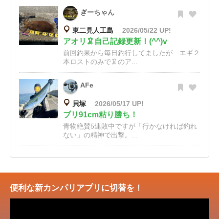
ぎーちゃん
東二見人工島
2026/05/22 UP!
アオリ🦑自己記録更新！(^^)v
前回釣果から毎日釣行してましたが…エギ２
本ロストのみで🦑のア...
AFe
貝塚
2026/05/17 UP!
ブリ91cm粘り勝ち！
青物絶賛5連敗中ですが「行かなければ釣れ
ない」の精神で出撃。...
便利な新カンパリアプリに切替を！