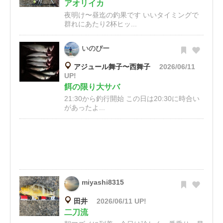
アオリイカ
夜明け〜昼迄の釣果です いいタイミングで
群れにあたり2杯ヒッ...
いのぴー
アジュール舞子〜西舞子
2026/06/11
UP!
餌の限り大サバ
21:30から釣行開始 この日は20:30に時合い
があったよ...
miyashi8315
田井
2026/06/11 UP!
二刀流