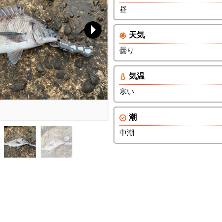
昼
天気
曇り
気温
寒い
潮
中潮