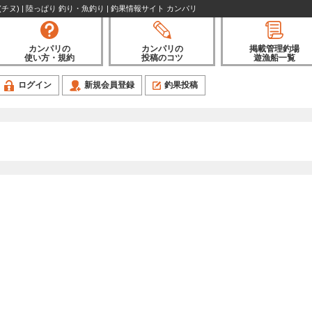
ヌ) | 陸っぱり 釣り・魚釣り | 釣果情報サイト カンパリ
カンパリの
カンパリの
掲載管理釣場
使い方・規約
投稿のコツ
遊漁船一覧
ログイン
新規会員登録
釣果投稿