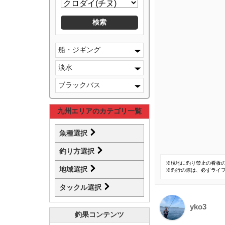
船・ジギング
淡水
ブラックバス
九州エリアのカテゴリ一覧
魚種選択
釣り方選択
※現地に釣り禁止の看板
地域選択
※釣行の際は、必ずライ
タックル選択
yko3
釣果コンテンツ