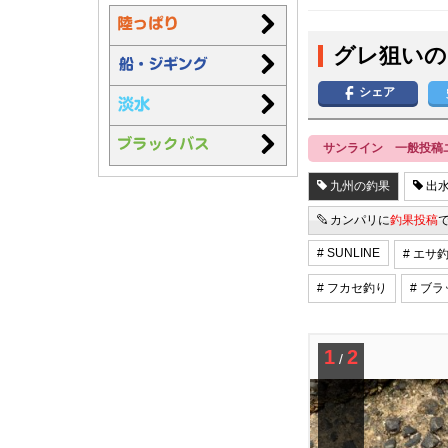
グレ狙いの
シェア
サンライン 一般投稿
九州の釣果
出水
カンパリに
釣果投稿
# SUNLINE
# エサ
# フカセ釣り
# ブ
1
2
/