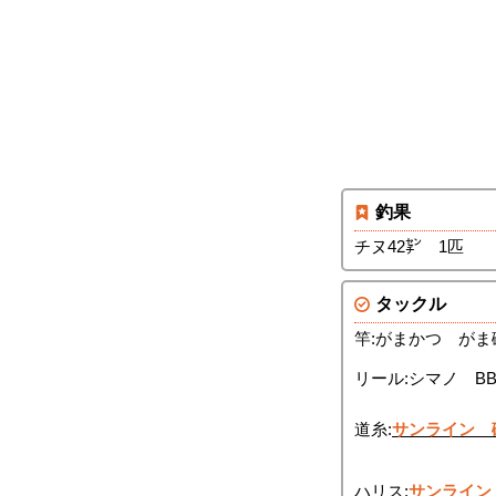
釣果
チヌ42㌢ 1匹
タックル
竿:がまかつ がま磯
リール:シマノ BB-
道糸:
サンライン 
ハリス:
サンライン