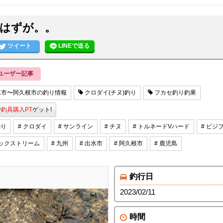
はずが。。
ツイート
LINEで送る
ユーザー記事
市〜阿久根市の釣り情報
クロダイ(チヌ)釣り
フカセ釣り釣果
で
釣具購入PT
ゲット!
釣り
# クロダイ
# サンライン
# チヌ
# トルネードVハード
# ビジ
ラックストリーム
# 九州
# 出水市
# 阿久根市
# 鹿児島
釣行日
2023/02/11
時間