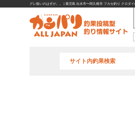
グレ狙いのはずが。。 | 鹿児島 出水市〜阿久根市 フカセ釣り クロダイ(チ
サイト内釣果検索