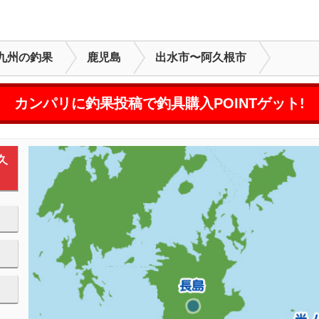
九州の釣果
鹿児島
出水市〜阿久根市
カンパリに釣果投稿で釣具購入POINTゲット!
久