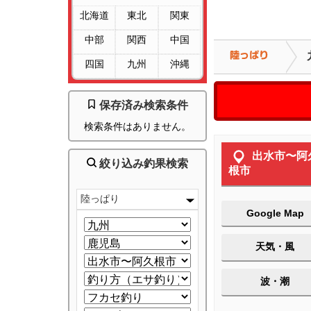
北海道
東北
関東
中部
関西
中国
四国
九州
沖縄
保存済み検索条件
検索条件はありません。
出水市〜阿
絞り込み釣果検索
根市
陸っぱり
Google Map
天気・風
波・潮