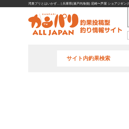
湾奥ブリとはいかず… | 兵庫県(瀬戸内海側) 尼崎〜芦屋 ショアジギング
サイト内釣果検索