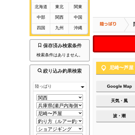
北海道
東北
関東
中部
関西
中国
四国
九州
沖縄
保存済み検索条件
検索条件はありません。
尼崎〜芦屋
絞り込み釣果検索
陸っぱり
Google Map
天気・風
波・潮