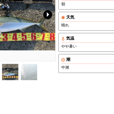
朝
天気
晴れ
気温
やや暑い
潮
中潮