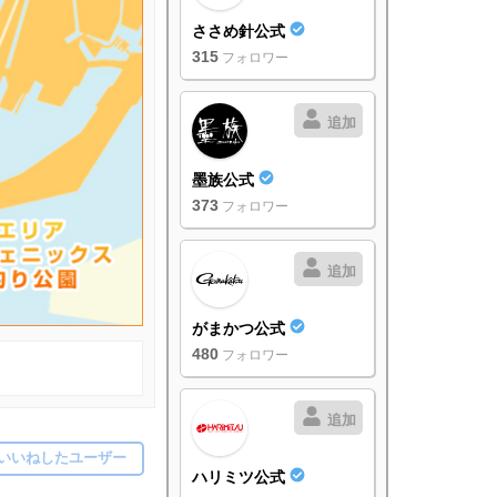
ささめ針公式
315
フォロワー
追加
墨族公式
373
フォロワー
追加
がまかつ公式
480
フォロワー
追加
いいねしたユーザー
ハリミツ公式