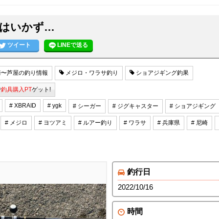
はいかず…
ツイート
LINEで送る
〜芦屋の釣り情報
メジロ・ワラサ釣り
ショアジギング釣果
で
釣具購入PT
ゲット!
# XBRAID
# ygk
# シーガー
# ジグキャスター
# ショアジギング
# メジロ
# ヨツアミ
# ルアー釣り
# ワラサ
# 兵庫県
# 尼崎
釣行日
2022/10/16
時間