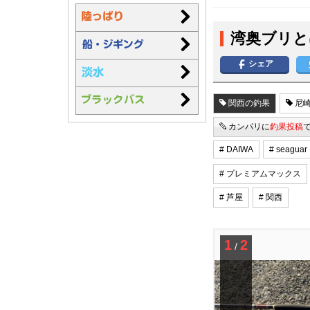
湾奥ブリと
シェア
関西の釣果
尼崎
カンパリに
釣果投稿
# DAIWA
# seaguar
# プレミアムマックス
# 芦屋
# 関西
1
2
/