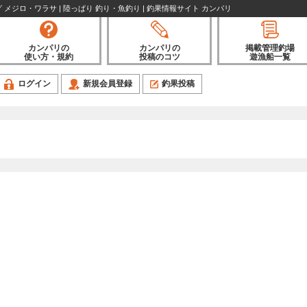
 メジロ・ワラサ | 陸っぱり 釣り・魚釣り | 釣果情報サイト カンパリ
カンパリの
カンパリの
掲載管理釣場
使い方・規約
投稿のコツ
遊漁船一覧
ログイン
新規会員登録
釣果投稿