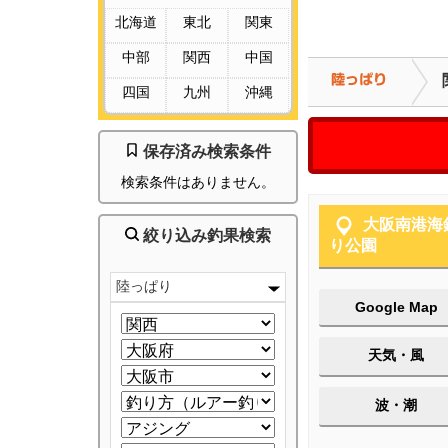
北海道
東北
関東
中部
関西
中国
四国
九州
沖縄
保存済み検索条件
検索条件はありません。
大阪南港海
絞り込み釣果検索
り公園
陸っぱり
Google Map
天気・風
波・潮