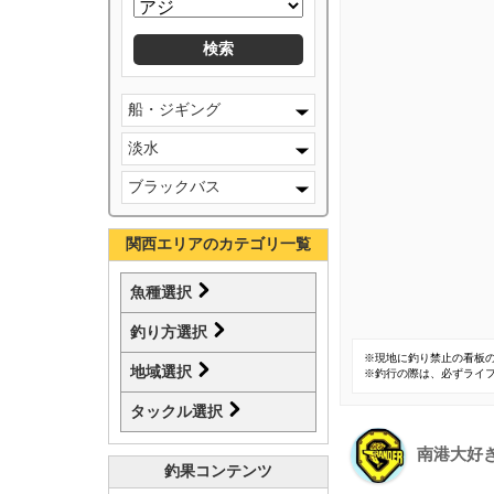
船・ジギング
淡水
ブラックバス
関西エリアのカテゴリ一覧
魚種選択
釣り方選択
※現地に釣り禁止の看板
地域選択
※釣行の際は、必ずライ
タックル選択
南港大好
釣果コンテンツ