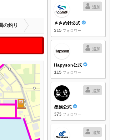
追加
ささめ針公式
園の釣り
315
フォロワー
追加
Hapyson公式
115
フォロワー
追加
墨族公式
373
フォロワー
追加