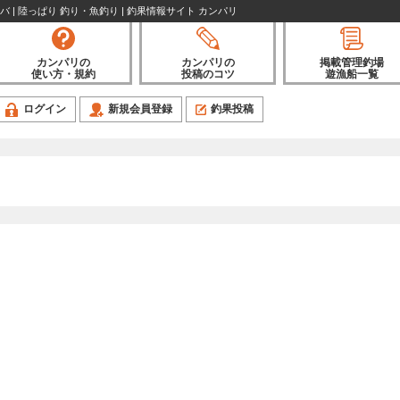
 サバ | 陸っぱり 釣り・魚釣り | 釣果情報サイト カンパリ
カンパリの
カンパリの
掲載管理釣場
使い方・規約
投稿のコツ
遊漁船一覧
ログイン
新規会員登録
釣果投稿