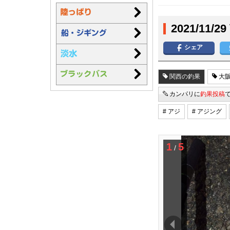
2021/11
シェア
関西の釣果
大阪
カンパリに
釣果投稿
# アジ
# アジング
1
5
/