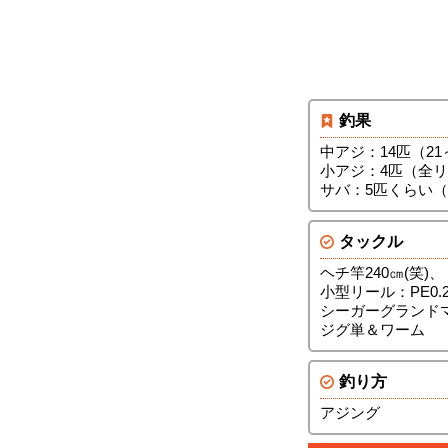
釣果
中アジ：14匹（2
小アジ：4匹（全
サバ：5匹くらい
タックル
ヘチ竿240㎝(笑)、
小型リール：PE0.
シーガーグランドマ
ジグ単＆ワーム
釣り方
アジング