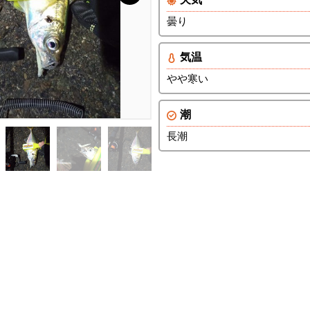
曇り
気温
やや寒い
潮
長潮