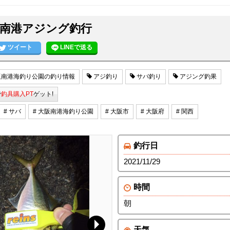
/29 南港アジング釣行
ツイート
LINEで送る
南港海釣り公園の釣り情報
アジ釣り
サバ釣り
アジング釣果
で
釣具購入PT
ゲット!
# サバ
# 大阪南港海釣り公園
# 大阪市
# 大阪府
# 関西
釣行日
2021/11/29
時間
朝
天気