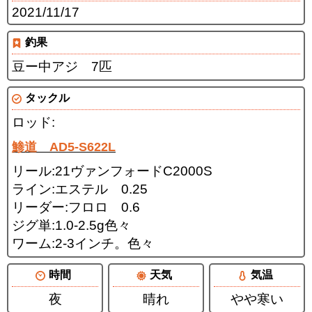
2021/11/17
釣果
豆ー中アジ 7匹
タックル
ロッド:
鯵道 AD5-S622L
リール:21ヴァンフォードC2000S
ライン:エステル 0.25
リーダー:フロロ 0.6
ジグ単:1.0-2.5g色々
ワーム:2-3インチ。色々
時間
天気
気温
夜
晴れ
やや寒い