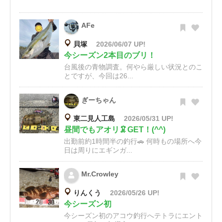
AFe
貝塚
2026/06/07 UP!
今シーズン2本目のブリ！
台風後の青物調査。何やら厳しい状況とのこ
とですが、今回は26...
ぎーちゃん
東二見人工島
2026/05/31 UP!
昼間でもアオリ🦑GET！(^^)
出勤前約1時間半の釣行🚗 何時もの場所へ今
日は周りにエギンガ...
Mr.Crowley
りんくう
2026/05/26 UP!
今シーズン初
今シーズン初のアコウ釣行へテトラにエント