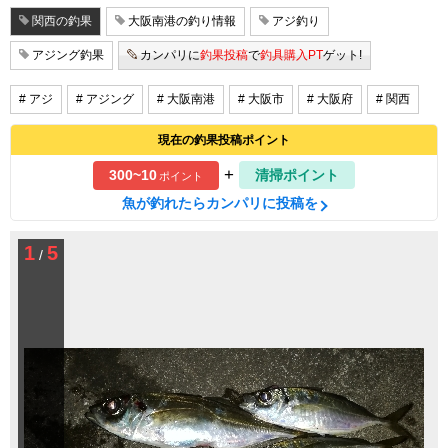
関西の釣果
大阪南港の釣り情報
アジ釣り
アジング釣果
カンパリに
釣果投稿
で
釣具購入PT
ゲット!
# アジ
# アジング
# 大阪南港
# 大阪市
# 大阪府
# 関西
現在の釣果投稿ポイント
+
300~10
清掃ポイント
ポイント
魚が釣れたらカンパリに投稿を
1
5
/