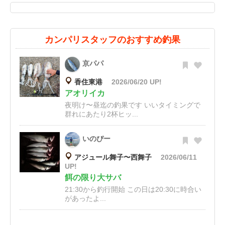
カンパリスタッフのおすすめ釣果
京パパ
香住東港
2026/06/20 UP!
アオリイカ
夜明け〜昼迄の釣果です いいタイミングで
群れにあたり2杯ヒッ...
いのぴー
アジュール舞子〜西舞子
2026/06/11
UP!
餌の限り大サバ
21:30から釣行開始 この日は20:30に時合い
があったよ...