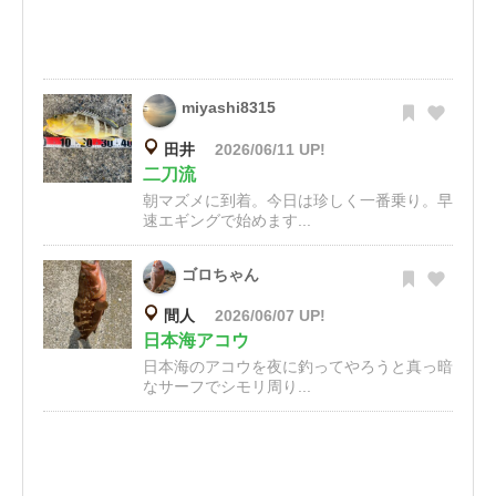
miyashi8315
田井
2026/06/11 UP!
二刀流
朝マズメに到着。今日は珍しく一番乗り。早
速エギングで始めます...
ゴロちゃん
間人
2026/06/07 UP!
日本海アコウ
日本海のアコウを夜に釣ってやろうと真っ暗
なサーフでシモリ周り...