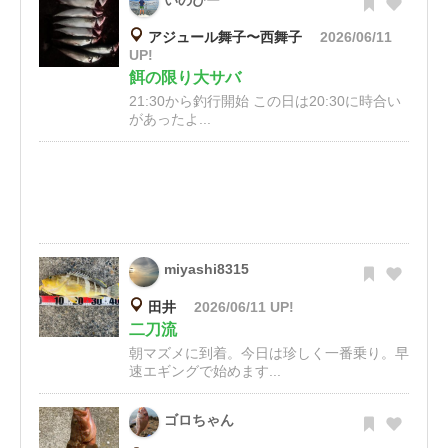
いのぴー
アジュール舞子〜西舞子
2026/06/11
UP!
餌の限り大サバ
21:30から釣行開始 この日は20:30に時合い
があったよ...
miyashi8315
田井
2026/06/11 UP!
二刀流
朝マズメに到着。今日は珍しく一番乗り。早
速エギングで始めます...
ゴロちゃん