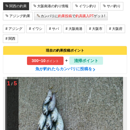
関西の釣果
大阪南港の釣り情報
イワシ釣り
サバ釣り
アジング釣果
カンパリに
釣果投稿
で
釣具購入PT
ゲット!
# アジング
# イワシ
# サバ
# 大阪南港
# 大阪市
# 大阪府
# 関西
現在の釣果投稿ポイント
+
300~10
清掃ポイント
ポイント
魚が釣れたらカンパリに投稿を
1
5
/