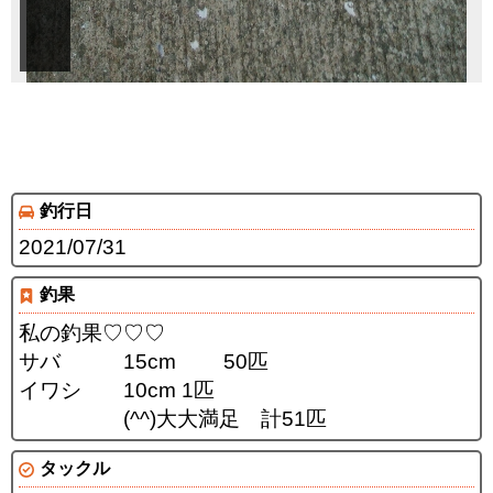
釣行日
2021/07/31
釣果
私の釣果♡♡♡
サバ 15cm 50匹
イワシ 10cm 1匹
(^^)大大満足 計51匹
タックル