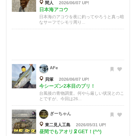
間人
2026/06/07 UP!
日本海アコウ
日本海のアコウを夜に釣ってやろうと真っ暗
なサーフでシモリ周り...
AFe
貝塚
2026/06/07 UP!
今シーズン2本目のブリ！
台風後の青物調査。何やら厳しい状況とのこ
とですが、今回は26...
ぎーちゃん
東二見人工島
2026/05/31 UP!
昼間でもアオリ🦑GET！(^^)