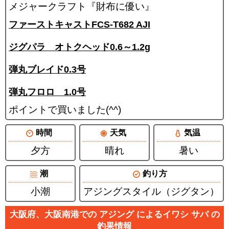
メジャークラフト『財布に優い』
ファーストキャストFCS-T682 AJI
ジグパラ オトクヘッド0.6～1.2g
弾丸ブレイド0.3号
弾丸フロロ 1.0号
ポイントで買いました(^^)
時間
天気
気温
夕方
晴れ
暑い
潮
釣り方
小潮
アジングスタイル（ジグタン）
大阪府、大阪南港での アジング によるイワシ サバ の
釣果情報