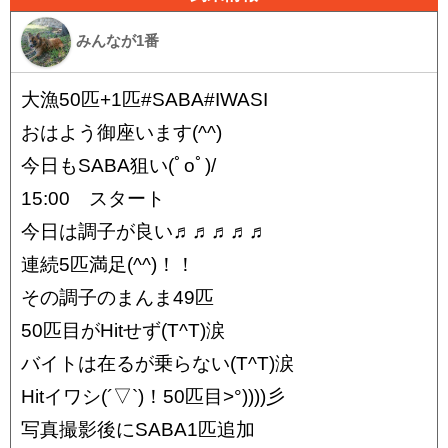
みんなが1番
大漁50匹+1匹#SABA#IWASI
おはよう御座います(^^)
今日もSABA狙い(ﾟoﾟ)/
15:00 スタート
今日は調子が良い♬♬♬♬♬
連続5匹満足(^^)！！
その調子のまんま49匹
50匹目がHitせず(T^T)涙
バイトは在るが乗らない(T^T)涙
Hitイワシ(´▽`)！50匹目>°))))彡
写真撮影後にSABA1匹追加