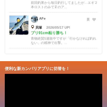
前回釣果から毎日釣行してましたが…エギ２
本ロストのみで🦑のア...
AFe
貝塚
2026/05/17 UP!
ブリ91cm粘り勝ち！
青物絶賛5連敗中ですが「行かなければ釣れ
ない」の精神で出撃。...
便利な新カンパリアプリに切替を！