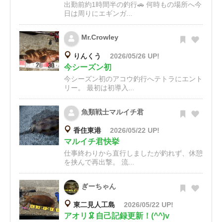
出勤前約1時間半の釣行🚗 何時もの場所へ今
日は周りにエギンガ...
Mr.Crowley
りんくう
2026/05/26 UP!
今シーズン初
今シーズン初のアコウ釣行へテトラにエント
リー。 最初は初導入...
魚類戦士マルイチ君
香住東港
2026/05/22 UP!
マルイチ君快挙
仕事終わりから直行しましたが釣れず、休憩
を挟んで再出撃。 流...
ぎーちゃん
東二見人工島
2026/05/22 UP!
アオリ🦑自己記録更新！(^^)v