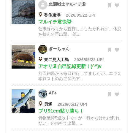
魚類戦士マルイチ君
香住東港
2026/05/22 UP!
マルイチ君快挙
仕事終わりから直行しましたが釣れず、休憩
を挟んで再出撃。 流...
ぎーちゃん
東二見人工島
2026/05/22 UP!
アオリ🦑自己記録更新！(^^)v
前回釣果から毎日釣行してましたが…エギ２
本ロストのみで🦑のア...
AFe
貝塚
2026/05/17 UP!
ブリ91cm粘り勝ち！
青物絶賛5連敗中ですが「行かなければ釣れ
ない」の精神で出撃。...