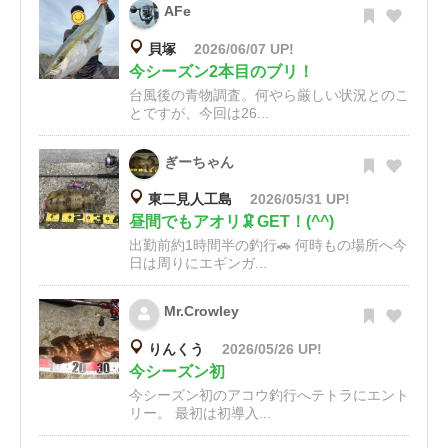
AFe
貝塚
2026/06/07 UP!
今シーズン2本目のブリ！
台風後の青物調査。何やら厳しい状況とのこ
とですが、今回は26...
ぎーちゃん
東二見人工島
2026/05/31 UP!
昼間でもアオリ🦑GET！(^^)
出勤前約1時間半の釣行🚗 何時もの場所へ今
日は周りにエギンガ...
Mr.Crowley
りんくう
2026/05/26 UP!
今シーズン初
今シーズン初のアコウ釣行へテトラにエント
リー。 最初は初導入...