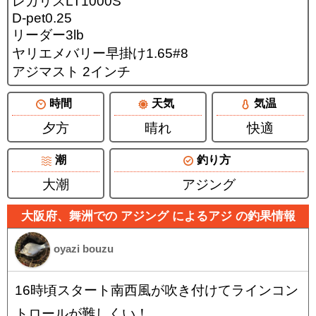
レガリスLT1000S
D-pet0.25
リーダー3lb
ヤリエメバリー早掛け1.65#8
アジマスト 2インチ
時間
天気
気温
夕方
晴れ
快適
潮
釣り方
大潮
アジング
大阪府、舞洲での アジング によるアジ の釣果情報
oyazi bouzu
16時頃スタート南西風が吹き付けてラインコン
トロールが難しくい！