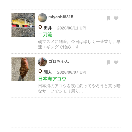
miyashi8315
田井
2026/06/11 UP!
二刀流
朝マズメに到着。今日は珍しく一番乗り。早
速エギングで始めます...
ゴロちゃん
間人
2026/06/07 UP!
日本海アコウ
日本海のアコウを夜に釣ってやろうと真っ暗
なサーフでシモリ周り...