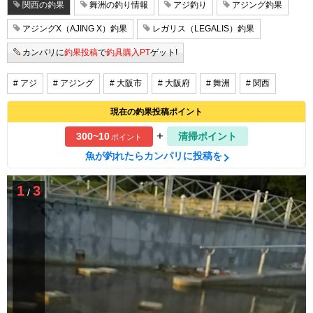
関西の釣果
舞洲の釣り情報
アジ釣り
アジング釣果
アジングX（AJING X）釣果
レガリス（LEGALIS）釣果
カンパリに
釣果投稿
で
釣具購入PT
ゲット!
# アジ
# アジング
# 大阪市
# 大阪府
# 舞洲
# 関西
現在の釣果投稿ポイント
+
300~10
清掃ポイント
ポイント
魚が釣れたらカンパリに投稿を
1
3
/