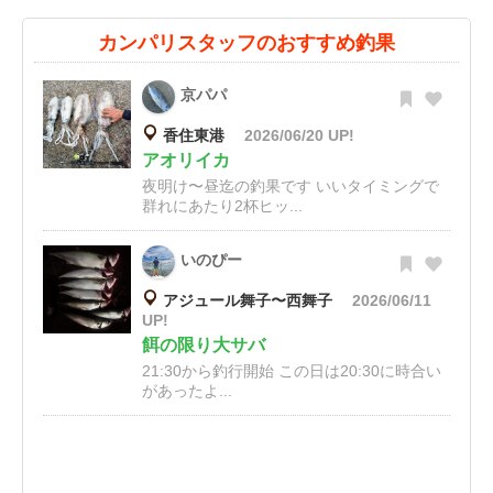
カンパリスタッフのおすすめ釣果
京パパ
香住東港
2026/06/20 UP!
アオリイカ
夜明け〜昼迄の釣果です いいタイミングで
群れにあたり2杯ヒッ...
いのぴー
アジュール舞子〜西舞子
2026/06/11
UP!
餌の限り大サバ
21:30から釣行開始 この日は20:30に時合い
があったよ...