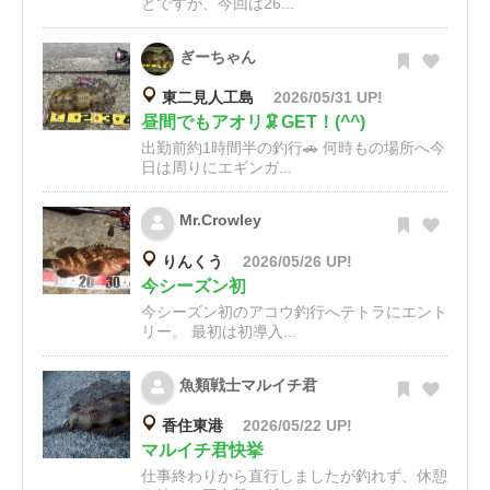
とですが、今回は26...
ぎーちゃん
東二見人工島
2026/05/31 UP!
昼間でもアオリ🦑GET！(^^)
出勤前約1時間半の釣行🚗 何時もの場所へ今
日は周りにエギンガ...
Mr.Crowley
りんくう
2026/05/26 UP!
今シーズン初
今シーズン初のアコウ釣行へテトラにエント
リー。 最初は初導入...
魚類戦士マルイチ君
香住東港
2026/05/22 UP!
マルイチ君快挙
仕事終わりから直行しましたが釣れず、休憩