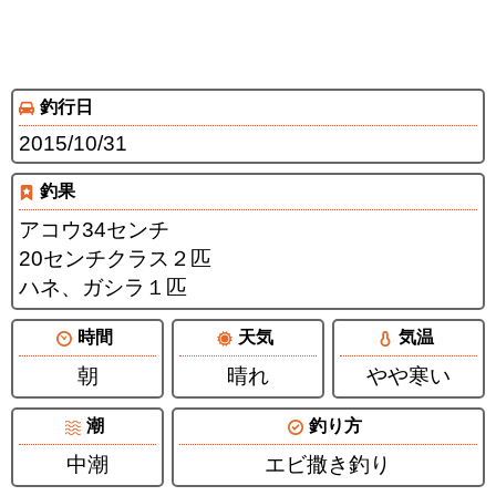
釣行日
2015/10/31
釣果
アコウ34センチ
20センチクラス２匹
ハネ、ガシラ１匹
時間
天気
気温
朝
晴れ
やや寒い
潮
釣り方
中潮
エビ撒き釣り