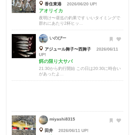
香住東港
2026/06/20 UP!
アオリイカ
夜明け〜昼迄の釣果です いいタイミングで
群れにあたり2杯ヒッ...
いのぴー
アジュール舞子〜西舞子
2026/06/11
UP!
餌の限り大サバ
21:30から釣行開始 この日は20:30に時合い
があったよ...
miyashi8315
田井
2026/06/11 UP!