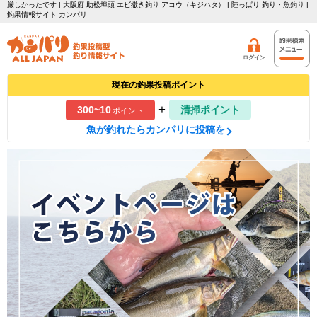
厳しかったです | 大阪府 助松埠頭 エビ撒き釣り アコウ（キジハタ） | 陸っぱり 釣り・魚釣り |
釣果情報サイト カンパリ
ログイン
現在の釣果投稿ポイント
+
300~10
清掃ポイント
ポイント
魚が釣れたらカンパリに投稿を