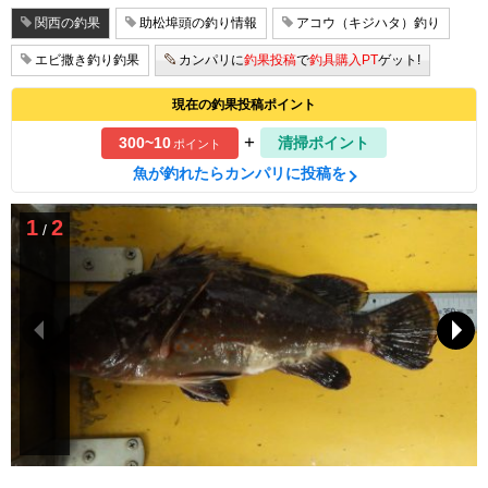
関西の釣果
助松埠頭の釣り情報
アコウ（キジハタ）釣り
エビ撒き釣り釣果
カンパリに
釣果投稿
で
釣具購入PT
ゲット!
現在の釣果投稿ポイント
+
300~10
清掃ポイント
ポイント
魚が釣れたらカンパリに投稿を
1
2
/