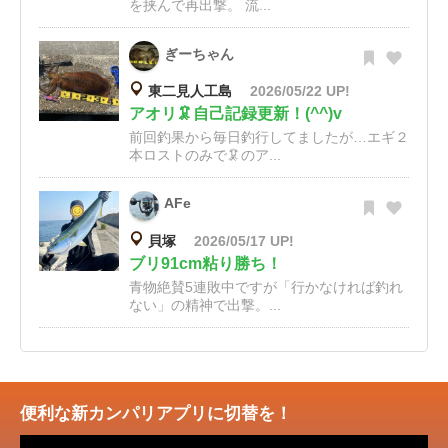
を挟んで再出撃。 流...
ぎーちゃん
東二見人工島
2026/05/22 UP!
アオリ🦑自己記録更新！(^^)v
前回釣果から毎日釣行してましたが…エギ２
本ロストのみで🦑のア...
AFe
貝塚
2026/05/17 UP!
ブリ91cm粘り勝ち！
青物絶賛5連敗中ですが「行かなければ釣れ
ない」の精神で出撃。...
便利な新カンパリアプリに切替を！