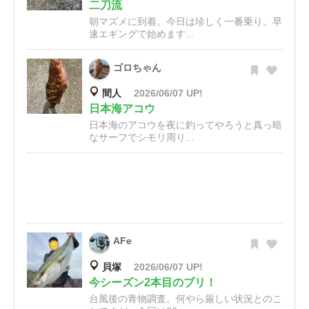
二刀流
朝マズメに到着。今日は珍しく一番乗り。早
速エギングで始めます...
ゴロちゃん
間人
2026/06/07 UP!
日本海アコウ
日本海のアコウを夜に釣ってやろうと真っ暗
なサーフでシモリ周り...
AFe
貝塚
2026/06/07 UP!
今シーズン2本目のブリ！
台風後の青物調査。何やら厳しい状況とのこ